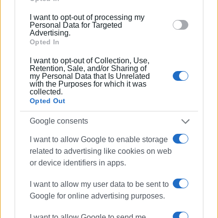
παρακολούθησαν τη συναυλία από τη γιγαντοοθόνη
below specified purposes in below Google consent
στον εξωτερικό χώρο της πλατείας.
I want to opt-out of processing my
section.
Personal Data for Targeted
Advertising.
Ξεχωριστό τόνο στη βραδιά έδωσαν οι εξαιρετικές
Opted In
ερμηνείες της σοπράνο Εύας Καργιοφύλη και του
I want to opt-out of Collection, Use,
νεαρού σολίστ Παναγιώτη Βασιλόπουλου (άλτο
Retention, Sale, and/or Sharing of
σαξόφωνο), οι οποίοι απέσπασαν το παρατεταμένο
my Personal Data that Is Unrelated
with the Purposes for which it was
χειροκρότημα του κόσμου.
collected.
Opted Out
Τη ροή της εκδήλωσης πλαισίωσε με την ατμοσφαιρική
αφήγησή της η ηθοποιός της Κερκυραϊκής Σκηνής,
Google consents
Δέσποινα Γαγλία.
I want to allow Google to enable storage
Την εκδήλωση τίμησαν με την παρουσία τους οι
related to advertising like cookies on web
Αντιπεριφερειάρχες κ.κ. Αργυρός και Κουλούρης, ο
or device identifiers in apps.
Πρόεδρος του Δημοτικού Συμβουλίου κ. Αλαμάνος, ο
I want to allow my user data to be sent to
Ταξίαρχος και Αστυνομικός Διευθυντής κ. Σκολαρίκης,
Google for online advertising purposes.
ο Πρόεδρος της Κερκυραϊκής Ένωσης Αθηνών κ.
Θ.Σούλος, καθώς και ο Πρόεδρος κ. Περατινός και μέλη
I want to allow Google to send me