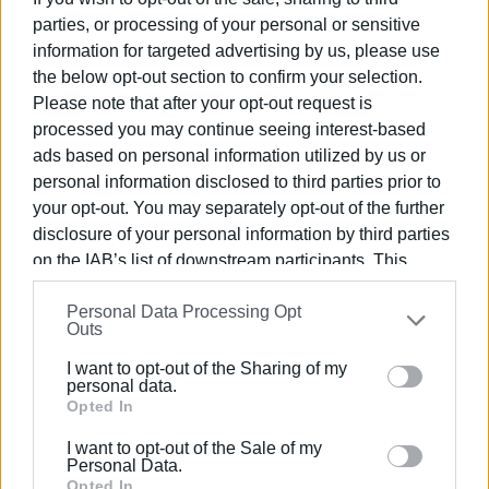
parties, or processing of your personal or sensitive
information for targeted advertising by us, please use
the below opt-out section to confirm your selection.
Please note that after your opt-out request is
processed you may continue seeing interest-based
ads based on personal information utilized by us or
personal information disclosed to third parties prior to
your opt-out. You may separately opt-out of the further
disclosure of your personal information by third parties
on the IAB’s list of downstream participants. This
information may also be disclosed by us to third parties
Personal Data Processing Opt
on the
IAB’s List of Downstream Participants
that may
Outs
further disclose it to other third parties.
Με την εμπνευσμένη και γεμάτη ευαισθησία καθοδήγηση
I want to opt-out of the Sharing of my
Please note that this website/app uses one or more
personal data.
του Αρχιμουσικού Σπύρου Νίκα, το μουσικό σώμα της
Google services and may gather and store information
Opted In
Φιλαρμονικής προσέφερε μια συγκλονιστική ερμηνεία,
including but not limited to your visit or usage
καθηλώνοντας τόσο το κοινό που είχε κατακλύσει τον
I want to opt-out of the Sale of my
behaviour. You may click to grant or deny consent to
Personal Data.
Ναό από νωρίς, όσο και τους πολυάριθμους θεατές που
Google and its third-party tags to use your data for
Opted In