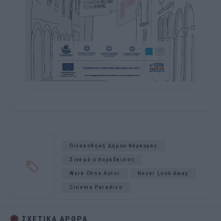
Πινακοθήκη Δήμου Κέρκυρας
Σινεμά ο παράδεισος
Werk Ohne Autor
Never Look Away
Cinema Paradiso
ΣΧΕΤΙΚA AΡΘΡΑ