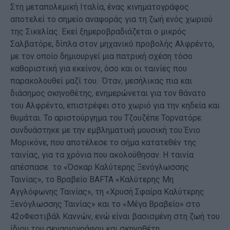
Στη μεταπολεμική Ιταλία, ένας κινηματογράφος
αποτελεί το σημείο αναφοράς για τη ζωή ενός χωριού
της Σικελίας. Εκεί ξημεροβραδιάζεται ο μικρός
Σαλβατόρε, δίπλα στον μηχανικό προβολής Αλφρέντο,
με τον οποίο δημιουργεί μια πατρική σχέση τόσο
καθοριστική για εκείνον, όσο και οι ταινίες που
παρακολουθεί μαζί του. Όταν, μεσήλικας πια και
διάσημος σκηνοθέτης, ενημερώνεται για τον θάνατο
του Αλφρέντο, επιστρέφει στο χωριό για την κηδεία και
θυμάται. Το αριστούργημα του Τζουζέπε Τορνατόρε
συνδυάστηκε με την εμβληματική μουσική του Ένιο
Μορικόνε, που αποτέλεσε το σήμα κατατεθέν της
ταινίας, για τα χρόνια που ακολούθησαν. Η ταινία
απέσπασε το «Όσκαρ Καλύτερης Ξενόγλωσσης
Ταινίας», το Βραβείο BAFTA «Καλύτερης Μη
Αγγλόφωνης Ταινίας», τη «Χρυσή Σφαίρα Καλύτερης
Ξενόγλωσσης Ταινίας» και το «Μέγα Βραβείο» στο
42οΦεστιβάλ Καννών, ενώ είναι βασισμένη στη ζωή του
ίδιου του σεναριογράφου και σκηνοθέτη.