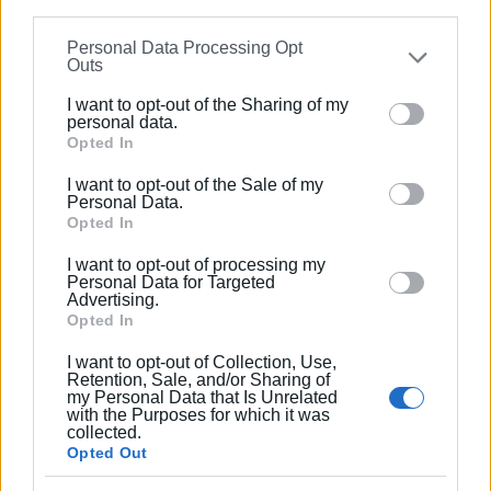
Μη χαμηλώνεις το βλέμμα
information may also be disclosed by us to third parties
Personal Data Processing Opt
on the
IAB’s List of Downstream Participants
that may
Outs
Η προβολή των ταινιών θα πραγματοποιηθεί σύμφωνα
further disclose it to other third parties.
με τα ισχύοντα μέτρα προστασίας. Δεδομένου ότι η
I want to opt-out of the Sharing of my
Please note that this website/app uses one or more
απόσταση μεταξύ των θεατών δεν μπορεί να είναι
personal data.
Google services and may gather and store information
Opted In
μικρότερη του 1,5 μέτρου, οι θέσεις δεν θα υπερβαίνουν
including but not limited to your visit or usage
τις ογδόντα (80). Για το λόγο αυτό, παρακαλείται το
I want to opt-out of the Sale of my
behaviour. You may click to grant or deny consent to
κοινό για την έγκαιρη προσέλευσή του, καθώς δεν
Personal Data.
Google and its third-party tags to use your data for
Opted In
γίνεται κράτηση θέσεων.
below specified purposes in below Google consent
Εμφανίσεις: 95
I want to opt-out of processing my
section.
Personal Data for Targeted
Advertising.
Opted In
I want to opt-out of Collection, Use,
Retention, Sale, and/or Sharing of
my Personal Data that Is Unrelated
with the Purposes for which it was
collected.
Opted Out
Ελένη Κορωνάκη