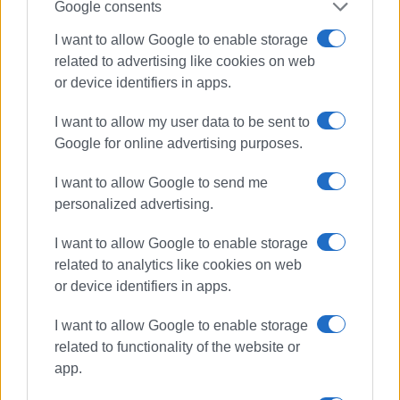
Google consents
Εργάζεται στις Εκδόσεις Ενημέρωση από το
1990 σε θέσεις υψηλής ευθύνης. Ειδικεύεται στις
I want to allow Google to enable storage
δημόσιες σχέσεις, το ελεύθερο και το
related to advertising like cookies on web
καλλιτεχνικό ρεπορτάζ.
or device identifiers in apps.
I want to allow my user data to be sent to
Ακολουθήστε το enimerosi στο
Facebook
Google for online advertising purposes.
I want to allow Google to send me
Συνδρομητές στο e-paper
personalized advertising.
I want to allow Google to enable storage
related to analytics like cookies on web
or device identifiers in apps.
I want to allow Google to enable storage
related to functionality of the website or
app.