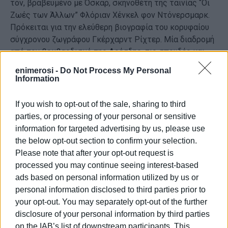
τον, βραβευμένο με Όσκαρ, σκηνοθέτη της ταινίας “Οι
Ζωές των Άλλων” Φλόριαν Χένκελ φον Ντόνερσμαρκ.
Πρόκειται για την ελεύθερη βιογραφία του κορυφαίου
σύγχρονου ζωγράφου Γκέρχαρντ Ρίχτερ. Μία διαδρομή
από τον βομβαρδισμό της Δρέσδης, τις σπουδές και
την πολυετή εργασία του στην Ανατολική Γερμανία του
enimerosi -
Do Not Process My Personal
σοσιαλιστικού ρεαλισμού, μέχρι την απόδραση στη
Information
Δυτική πλευρά του Βερολίνου και την απόκτηση της
οριστικής καλλιτεχνικής του ταυτότητας, τον
If you wish to opt-out of the sale, sharing to third
σύγχρονο αφηρημένο εξπρεσιονισμό. Η ταινία έκανε
parties, or processing of your personal or sensitive
πρεμιέρα στο Φεστιβάλ Βενετίας του 2018
information for targeted advertising by us, please use
κερδίζοντας το βραβείο «Leoncino d’Oro Agiscuola»,
the below opt-out section to confirm your selection.
ενώ απέσπασε δύο υποψηφιότητες για Όσκαρ στις
Please note that after your opt-out request is
κατηγορίες Καλύτερης Ξενόγλωσσης Ταινίας και
processed you may continue seeing interest-based
Φωτογραφίας.
ads based on personal information utilized by us or
Γερμανία, 2018 / Ιστορικό μελόδραμα / Διάρκεια: 189'
personal information disclosed to third parties prior to
Παίζουν: Τομ Σίλινγκ, Σεμπάστιαν Κοχ, Πόλα Μπέερ
your opt-out. You may separately opt-out of the further
disclosure of your personal information by third parties
on the IAB’s list of downstream participants. This