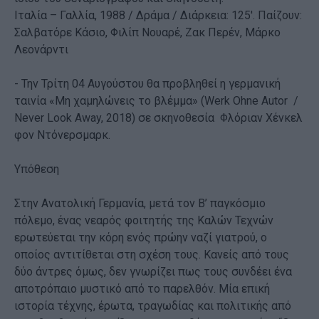
Ιταλία – Γαλλία, 1988 / Δράμα / Διάρκεια: 125'. Παίζουν:
Σαλβατόρε Κάσιο, Φιλίπ Νουαρέ, Ζακ Περέν, Μάρκο
Λεονάρντι
- Την Τρίτη 04 Αυγούστου θα προβληθεί η γερμανική
ταινία «Μη χαμηλώνεις το βλέμμα» (Werk Ohne Autor /
Never Look Away, 2018) σε σκηνοθεσία Φλόριαν Χένκελ
φον Ντόνερσμαρκ.
Υπόθεση
Στην Ανατολική Γερμανία, μετά τον Β’ παγκόσμιο
πόλεμο, ένας νεαρός φοιτητής της Καλών Τεχνών
ερωτεύεται την κόρη ενός πρώην ναζί γιατρού, ο
οποίος αντιτίθεται στη σχέση τους. Κανείς από τους
δύο άντρες όμως, δεν γνωρίζει πως τους συνδέει ένα
αποτρόπαιο μυστικό από το παρελθόν. Μία επική
ιστορία τέχνης, έρωτα, τραγωδίας και πολιτικής από