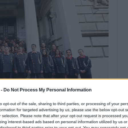
 -
Do Not Process My Personal Information
14
to opt-out of the sale, sharing to third parties, or processing of your per
κεφθεί την Αγιά Σοφιά και αμέσως
formation for targeted advertising by us, please use the below opt-out s
αντήσει και να λάβει την ευλογία
r selection. Please note that after your opt-out request is processed y
eing interest-based ads based on personal information utilized by us or
disclosed to third parties prior to your opt-out. You may separately opt-