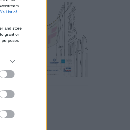
 downstream
B’s List of
er and store
to grant or
ed purposes