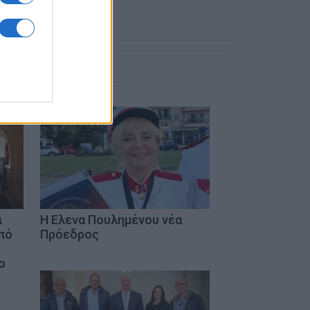
αστών
ι
Η Ελενα Πουλημένου νέα
πό
Πρόεδρος
o