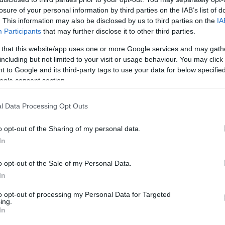
losure of your personal information by third parties on the IAB’s list of
. This information may also be disclosed by us to third parties on the
IA
Participants
that may further disclose it to other third parties.
νσταντινούπολης πραγματοποιήθηκε την Παρασκευή
Συναυλία της Φιλαρμονικής Κυνοπιαστών υπό την
 that this website/app uses one or more Google services and may gath
.
including but not limited to your visit or usage behaviour. You may click 
 to Google and its third-party tags to use your data for below specifi
ogle consent section.
ού ιδρύματος, το μουσικό σώμα της Φιλαρμονικής
l Data Processing Opt Outs
συναυλία, προς τιμήν του Οικουμενικού Πατριάρχη
o opt-out of the Sharing of my personal data.
θλίων του.
In
o opt-out of the Sale of my Personal Data.
 Φιλαρμονική Κυνοπιαστών στο μαγευτικό και
In
δευτικού ιδρύματος, ένα από τα λίγα
τα που λειτουργεί 126 χρόνια στην
to opt-out of processing my Personal Data for Targeted
ing.
In
ιατί είναι η πρώτη φορά που φιλαρμονική από την