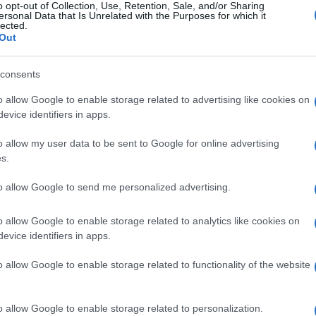
κό για τον Ελληνισμό.
o opt-out of Collection, Use, Retention, Sale, and/or Sharing
ersonal Data that Is Unrelated with the Purposes for which it
lected.
Out
ληση του Ζωγραφείου Εκπαιδευτικού Ιδρύματος της
consents
προς τιμήν του Οικουμενικού Πατριάρχη κ.κ.
o allow Google to enable storage related to advertising like cookies on
.
evice identifiers in apps.
 κ.κ. Βαρθολομαίος είναι ανακηρυγμένος επίτιμος
o allow my user data to be sent to Google for online advertising
ημοτικού Συμβουλίου το 2014.
s.
to allow Google to send me personalized advertising.
o allow Google to enable storage related to analytics like cookies on
evice identifiers in apps.
 στο
Facebook
o allow Google to enable storage related to functionality of the website
o allow Google to enable storage related to personalization.