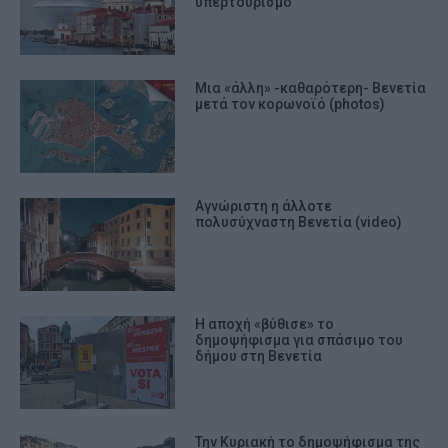
υπερτουρισμό
Μια «άλλη» -καθαρότερη- Βενετία
μετά τον κορωνοϊό (photos)
Αγνώριστη η άλλοτε
πολυσύχναστη Bενετία (video)
Η αποχή «βύθισε» το
δημοψήφισμα για σπάσιμο του
δήμου στη Βενετία
Την Κυριακή το δημοψήφισμα της