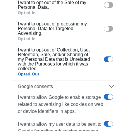
I want to opt-out of the Sale of my
Έχει σπουδάσει και εργαστεί ως μηχανικός και
behaviour. You may click to grant or deny consent to
Personal Data.
ηλεκτρονικός. Δημοσιογραφεί από τις αρχές της
Google and its third-party tags to use your data for
Opted In
δεκαετίας του 1980. Έχει συνεργαστεί με σχεδόν
below specified purposes in below Google consent
I want to opt-out of processing my
όλες τις αθηναϊκές εφημερίδες. Διετέλεσε
section.
Personal Data for Targeted
πρόεδρος του Συνδέσμου Ημερησίων
Advertising.
Περιφερειακών Εφημερίδων, τον οποίον
Opted In
υπηρέτησε και από τη θέση του γενικού
I want to opt-out of Collection, Use,
γραμματέα στο δ.σ. επί οκτώ χρόνια. Πιστεύει
Retention, Sale, and/or Sharing of
my Personal Data that Is Unrelated
πως η ισχυρότερη ιδιότητα του δημοσιογράφου
with the Purposes for which it was
στην ενημέρωση είναι το ενδιαφέρον του για τα
collected.
κοινά και στην επικοινωνία η έντιμη και
Opted Out
ανιδιοτελής διαμεσολάβηση.
Google consents
I want to allow Google to enable storage
Ακολουθήστε το enimerosi στο
Facebook
related to advertising like cookies on web
or device identifiers in apps.
Συνδρομητές στο e-paper
I want to allow my user data to be sent to