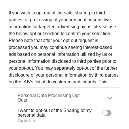
φιλοδοξίας: να καταστεί η Κέρκυρα, μέσω του Ιονίου
Πανεπιστημίου και των εξειδικευμένων τμημάτων του,
If you wish to opt-out of the sale, sharing to third
κόμβος μελέτης της αρχειακής κληρονομιάς του
parties, or processing of your personal or sensitive
ενετικού και μεταβυζαντινού χώρου. Μια φιλοδοξία που
information for targeted advertising by us, please use
κατά καιρούς ενισχύθηκε από διεθνείς συνεργασίες,
the below opt-out section to confirm your selection.
αλλά δεν απέκτησε ποτέ σταθερή θεσμική μορφή
Please note that after your opt-out request is
ανάλογη του ιστορικού της βάρους.
processed you may continue seeing interest-based
ads based on personal information utilized by us or
Εμφανίσεις: 2827
personal information disclosed to third parties prior to
your opt-out. You may separately opt-out of the further
disclosure of your personal information by third parties
on the IAB’s list of downstream participants. This
information may also be disclosed by us to third parties
Personal Data Processing Opt
on the
IAB’s List of Downstream Participants
that may
Outs
further disclose it to other third parties.
I want to opt-out of the Sharing of my
Please note that this website/app uses one or more
personal data.
ΓΙΩΡΓΟΣ ΚΑΤΣΑΪΤΗΣ
Google services and may gather and store information
Opted In
Είναι ο εκδότης - διευθυντής της Ενημέρωσης.
including but not limited to your visit or usage