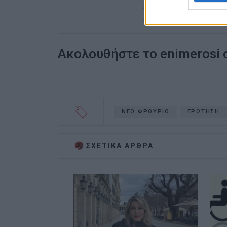
ενδιαφέρον του για τα 
ανιδιοτελής διαμεσολ
Ακολουθήστε το enimerosi
NEO ΦΡΟΥΡΙΟ
ΕΡΩΤΗΣΗ
ΣΧΕΤΙΚA AΡΘΡΑ