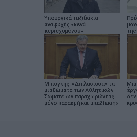
Υπουργικά ταξιδάκια
Πρό
αναψυχής «κενά
μον
περιεχομένου»
της
Μπιάγκης: «Διπλασίασαν τα
Μπι
μισθώματα των Αθλητικών
έργ
Σωματείων παραχωρώντας
δεν
μόνο παρακμή και απαξίωση»
κρυ