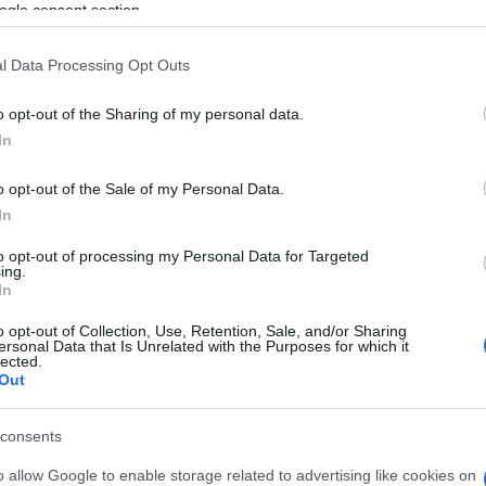
 στους «Επτά Ανέμους» θα μπορούσε να επεκταθεί
ogle consent section.
ν προσφάτως πληγέντα προμαχώνα. Μέχρι σήμερα,
 σε εκκρεμότητα.
l Data Processing Opt Outs
 αναρτήσεις της ομάδας «Corfu Fortifications», η
o opt-out of the Sharing of my personal data.
ενημέρωσης προς τη Διεύθυνση Αναστήλωσης
In
υ Υπουργείου Πολιτισμού στις 17 Δεκεμβρίου
 προθεσμίας και προσέφυγε στον Συνήγορο του
o opt-out of the Sale of my Personal Data.
ε τους ίδιους, ο Συνήγορος του Πολίτη απέστειλε
In
άντηση δόθηκε τελικά στις 19 Μαΐου 2026. Η ομάδα
to opt-out of processing my Personal Data for Targeted
εται αναφορά περί προηγούμενης προσωπικής
ing.
In
, ισχυρισμό που απορρίπτει ως ανακριβή.
o opt-out of Collection, Use, Retention, Sale, and/or Sharing
φορείας Αρχαιοτήτων Κέρκυρας έχει ήδη
ersonal Data that Is Unrelated with the Purposes for which it
lected.
εταθέτει πλέον το βάρος των εξηγήσεων στο
Out
ρεσίες που χειρίζονται το έργο.
ται ακόμη ζητήματα ευρύτερου σχεδιασμού: η τύχη
consents
κού μετώπου, η πιθανότητα απαλλοτρίωσής του, η
o allow Google to enable storage related to advertising like cookies on