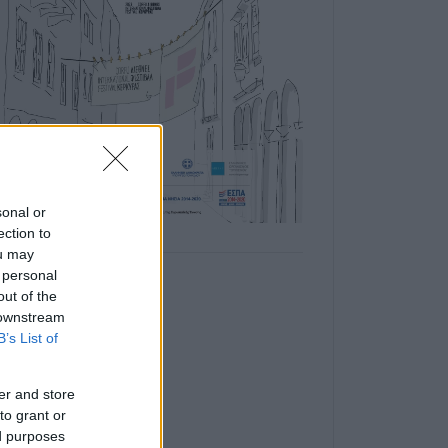
sonal or
ection to
ou may
 personal
out of the
 downstream
B’s List of
er and store
to grant or
ed purposes