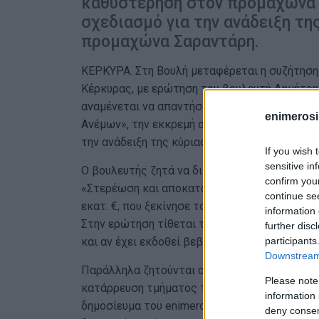
καθυστέρηση στον προμαχώνα τ
σχεδιασμό για την ανάδειξη τη
προμαχώνα Σαραντάρη.
ΚΕΡΚΥΡΑ. Στη Βουλή μεταφέρεται η συζήτησ
Κέρκυρας, με ερώτηση του βουλευτή Δημήτρη
αναμένεται να απαντήσει για την πορεία το
enimerosi
Ανέμων», την εκκρεμή αποκατάσταση του προ
την ανάδειξη της κύριας τάφρου του δυτικού
If you wish 
sensitive in
Ο βουλευτής ζητά να διευκρινιστεί εάν έχει 
confirm you
«Στερέωση και αποκατάσταση του Προμαχώνα
continue se
εκατ. €, που ξεκίνησε το 2023 και είχε χρον
information 
Στην ερώτηση τίθεται το ζήτημα ενδεχόμεν
further disc
participants
και αν έχει εκδοθεί βεβαίωση περαίωσης ή π
Downstream 
Παράλληλα ζητούνται απαντήσεις για τον πρ
Please note
κατάρρευση τμήματος του βόρειου ημιπρομαχ
information 
δημοσίευμα του enimerosi.com που επικαλούν
deny consent