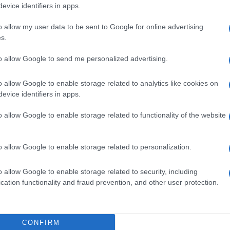
η μεταφορά της λαϊκής αγοράς εκτός μνημειακού
evice identifiers in apps.
 τους υπερασπιστές της πολιορκίας του 1716. Οι
o allow my user data to be sent to Google for online advertising
ξη της Παλιάς Πόλης, μνημείου παγκόσμιας
s.
ση ενός χώρου που καθημερινά διασχίζουν κάτοικοι
to allow Google to send me personalized advertising.
ον στη Βουλή, όπου θα αποσαφηνιστεί εάν τα έργα
o allow Google to enable storage related to analytics like cookies on
ωσης, παράτασης ή νέου σχεδιασμού.
evice identifiers in apps.
o allow Google to enable storage related to functionality of the website
ΗΣ
o allow Google to enable storage related to personalization.
υθυντής της Ενημέρωσης. Έχει σπουδάσει και
ς και ηλεκτρονικός. Δημοσιογραφεί από τις
o allow Google to enable storage related to security, including
ου 1980. Έχει συνεργαστεί με σχεδόν όλες τις
cation functionality and fraud prevention, and other user protection.
. Διετέλεσε πρόεδρος του Συνδέσμου Ημερησίων
ίδων, τον οποίον υπηρέτησε και από τη θέση
 στο δ.σ. επί οκτώ χρόνια. Πιστεύει πως η
CONFIRM
του δημοσιογράφου στην ενημέρωση είναι το