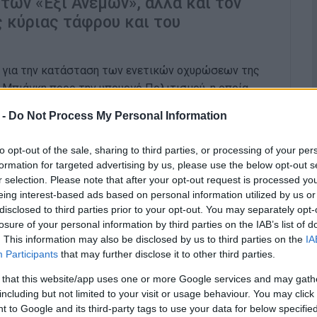
ων «Έξι Ανέμων», αλλά και τον
ς κύριας τάφρου και του
η για την κατάσταση των ενετικών οχυρώσεων της
 Μπιάγκη προς την υπουργό Πολιτισμού, η οποία
υ έργου αποκατάστασης στον προμαχώνα των «Επτά
 -
Do Not Process My Personal Information
μαχώνα των «Έξι Ανέμων» και τον σχεδιασμό για
 μετώπου του Νέου Φρουρίου.
to opt-out of the sale, sharing to third parties, or processing of your per
formation for targeted advertising by us, please use the below opt-out s
ολοκληρωθεί το συμβατικό αντικείμενο του έργου
r selection. Please note that after your opt-out request is processed y
 Επτά Ανέμων», προϋπολογισμού άνω των 2,5
eing interest-based ads based on personal information utilized by us or
ικό ορίζοντα ολοκλήρωσης έως το τέλος του 2025.
disclosed to third parties prior to your opt-out. You may separately opt-
ων εκκρεμών εργασιών, όπως η επιχωμάτωση, καθώς
losure of your personal information by third parties on the IAB’s list of
. This information may also be disclosed by us to third parties on the
IA
αραμένουν ανοιχτές υποχρεώσεις της εργολαβίας.
Participants
that may further disclose it to other third parties.
ομαχώνα των «Έξι Ανέμων», όπου είχε σημειωθεί
 that this website/app uses one or more Google services and may gath
ώνα τον Δεκέμβριο του 2025. Τότε, σύμφωνα με
including but not limited to your visit or usage behaviour. You may click 
ταν την Εφορεία Αρχαιοτήτων, είχε δοθεί η
 to Google and its third-party tags to use your data for below specifi