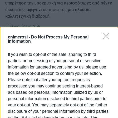
υπηρέτησε την υποκριτική για περισσότερες από πέντε
δεκαετίες, αφήνοντας πίσω του μια πλούσια
καλλιτεχνική διαδρομή.
Εμφανίσεις: 358
enimerosi -
Do Not Process My Personal
Information
If you wish to opt-out of the sale, sharing to third
parties, or processing of your personal or sensitive
information for targeted advertising by us, please use
the below opt-out section to confirm your selection.
Please note that after your opt-out request is
ΓΙΩΡΓΟΣ ΚΑΤΣΑΪΤΗΣ
processed you may continue seeing interest-based
Είναι ο εκδότης - διευθυντής της Ενημέρωσης.
ads based on personal information utilized by us or
Έχει σπουδάσει και εργαστεί ως μηχανικός και
personal information disclosed to third parties prior to
ηλεκτρονικός. Δημοσιογραφεί από τις αρχές της
your opt-out. You may separately opt-out of the further
δεκαετίας του 1980. Έχει συνεργαστεί με σχεδόν
disclosure of your personal information by third parties
όλες τις αθηναϊκές εφημερίδες. Διετέλεσε
on the IAB’s list of downstream participants. This