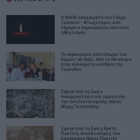
Ο ΝΑΟΚ αποχαιρετά τον Σπύρο
Ζουπάνο - Φτωχότερος από
σήμερα ο κερκυραϊκός ναυτικός
αθλητισμός
Το κερκυραϊκό αποτύπωμα του
Χαμάντ αλ Θάνι: Από το Miramare
στην πολύκροτη υπόθεση της
Ζακύνθου
Έφυγε από τη ζωή ο
πνευμονολόγος και αγωνιστής
της αντιδικτατορικής πάλης
Μίμης Τσοπανίδης
Έφυγε από τη ζωή η Αρετή
Πακτίτη, συνοδοιπόρος του
λαογράφου Νίκου Πακτίτη