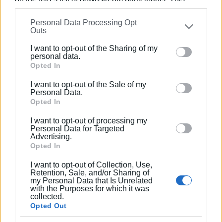
πρόεδρος του Συνδέσμου Ημερησίων
information may also be disclosed by us to third parties
Περιφερειακών Εφημερίδων, τον οποίον
Personal Data Processing Opt
on the
IAB’s List of Downstream Participants
that may
υπηρέτησε και από τη θέση του γενικού
Outs
further disclose it to other third parties.
γραμματέα στο δ.σ. επί οκτώ χρόνια. Πιστεύει
I want to opt-out of the Sharing of my
πως η ισχυρότερη ιδιότητα του δημοσιογράφου
Please note that this website/app uses one or more
personal data.
στην ενημέρωση είναι το ενδιαφέρον του για τα
Google services and may gather and store information
Opted In
κοινά και στην επικοινωνία η έντιμη και
including but not limited to your visit or usage
I want to opt-out of the Sale of my
ανιδιοτελής διαμεσολάβηση.
behaviour. You may click to grant or deny consent to
Personal Data.
Google and its third-party tags to use your data for
Opted In
below specified purposes in below Google consent
Ακολουθήστε το enimerosi στο
Facebook
I want to opt-out of processing my
section.
Personal Data for Targeted
Advertising.
Opted In
Συνδρομητές στο e-paper
I want to opt-out of Collection, Use,
Retention, Sale, and/or Sharing of
my Personal Data that Is Unrelated
with the Purposes for which it was
collected.
Opted Out