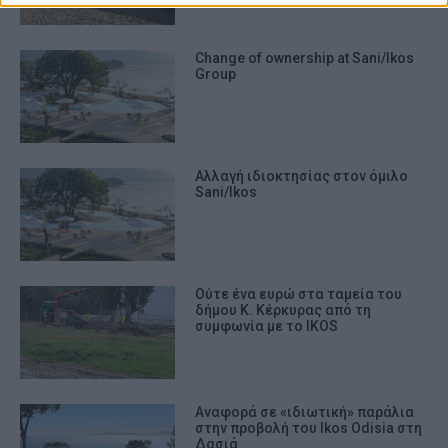
Change of ownership at Sani/Ikos
Group
Αλλαγή ιδιοκτησίας στον όμιλο
Sani/Ikos
Ούτε ένα ευρώ στα ταμεία του
δήμου Κ. Κέρκυρας από τη
συμφωνία με το ΙΚΟS
Αναφορά σε «ιδιωτική» παράλια
στην προβολή του Ikos Odisia στη
Δασιά