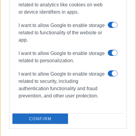
related to analytics like cookies on web
or device identifiers in apps.
I want to allow Google to enable storage
related to functionality of the website or
app.
I want to allow Google to enable storage
related to personalization.
I want to allow Google to enable storage
related to security, including
πρώην Club Med
IKOS
authentication functionality and fraud
prevention, and other user protection.
ΣΧΕΤΙΚA AΡΘΡΑ
Στο ταμείο της Δ.Ε. Φαιάκων τα 2
CONFIRM
εκατ. του πρώην Club Med