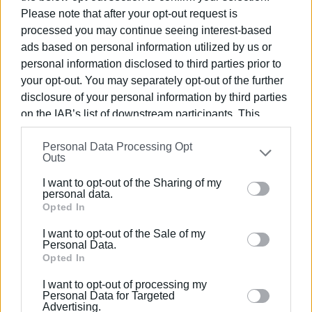
Νήσων για τη «Μετατροπή υποχρέωσης παραχώρησης
Please note that after your opt-out request is
τμήματος γηπέδου, σε υποχρέωση χρηματικού ποσού,
processed you may continue seeing interest-based
κατ’ εφαρμογή του Π.Δ. 20-01-88, άρθρο 1, παρ. 7α & 8
ads based on personal information utilized by us or
και του Π.Δ. 30-06-1991, άρθρο 1, παρ. 3, κατόπιν
personal information disclosed to third parties prior to
σχετικού αιτήματος της εταιρείας IKOS ODISIA
your opt-out. You may separately opt-out of the further
disclosure of your personal information by third parties
Μονοπρόσωπη Α.Ε..
on the IAB’s list of downstream participants. This
Η δημοτική αρχή ήδη έχει αρχίσει τη διαβούλευση με
information may also be disclosed by us to third parties
την τοπική κοινωνία για το πως θα διατεθεί το
Personal Data Processing Opt
on the
IAB’s List of Downstream Participants
that may
Outs
συγκεκριμένο διαθέσιμο κεφάλαιο για την αναβάθμιση
further disclose it to other third parties.
της περιοχής και της ποιότητας ζωής των κατοίκων
I want to opt-out of the Sharing of my
Please note that this website/app uses one or more
personal data.
και θα συνεχίσει το επόμενο διάστημα προς την
Google services and may gather and store information
Opted In
κατεύθυνση αυτή.
including but not limited to your visit or usage
I want to opt-out of the Sale of my
behaviour. You may click to grant or deny consent to
Personal Data.
Google and its third-party tags to use your data for
Opted In
Εμφανίσεις: 111
below specified purposes in below Google consent
I want to opt-out of processing my
section.
Personal Data for Targeted
Advertising.
Ακολουθήστε το enimerosi στο
Facebook