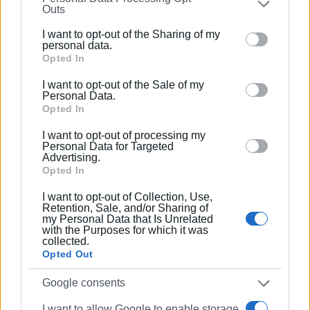
Outs
Βίδο» αποφάσισε να οργανώσει επίσκεψη στο Βίδο
further disclose it to other third parties.
την Κυριακή 11 Ιουνίου. Θα υπάρξει συζήτηση με
I want to opt-out of the Sharing of my
Please note that this website/app uses one or more
personal data.
άλλους φορείς για συντονισμό και οργάνωση της
Google services and may gather and store information
Opted In
δράσης και θα υπάρξει η σχετική ενημέρωση.
including but not limited to your visit or usage
I want to opt-out of the Sale of my
behaviour. You may click to grant or deny consent to
Να ξαναγίνει το Βίδο η παραλία της πόλης, οι
Personal Data.
Google and its third-party tags to use your data for
Opted In
κατασκηνώσεις των παιδιών μας, το νησί της
below specified purposes in below Google consent
ηρεμίας και της ξεγνοιασιάς για όλους
.
I want to opt-out of processing my
section.
Personal Data for Targeted
Advertising.
Ο Πρόεδρος Ο
Opted In
Γραμματέας
I want to opt-out of Collection, Use,
Retention, Sale, and/or Sharing of
Κούρκουλος Γιάννης
my Personal Data that Is Unrelated
Παυλίδης Κωστής
with the Purposes for which it was
collected.
Opted Out
Εμφανίσεις: 124
Google consents
Ακολουθήστε το enimerosi στο
Facebook
I want to allow Google to enable storage