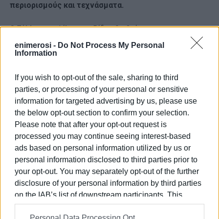
περιορισμούς και τεχνάσματα.
Ο Σύλλογος «Φίλοι του Βίδο» θα βρίσκεται στη
συνεδρίαση του Δημοτικού συμβουλίου και θα ζητήσει
enimerosi -
Do Not Process My Personal
να παρέμβει και να παρουσιάσει τα προβλήματα που
Information
έχουν καταγραφεί τα τελευταία χρόνια καθώς και τις
προτάσεις του, ζητώντας από τη δημοτική αρχή
If you wish to opt-out of the sale, sharing to third
καθαρές λύσεις για όλες τις λειτουργίες του Βίδο και
parties, or processing of your personal or sensitive
εγγυήσεις για τη διατήρηση της φυσιογνωμίας του ως
information for targeted advertising by us, please use
φυσική προέκταση της πόλης.
the below opt-out section to confirm your selection.
Please note that after your opt-out request is
Καλούμε όλα τα μέλη του συλλόγου αλλά και όλους
processed you may continue seeing interest-based
τους δημότες που αγαπούν το Βίδο να παρευρεθούν στη
ads based on personal information utilized by us or
συνεδρίαση του Δημοτικού Συμβουλίου στις 21:00. Οι
personal information disclosed to third parties prior to
λύσεις για τα ζωτικά προβλήματα της πόλης
your opt-out. You may separately opt-out of the further
επιτυγχάνονται με την ενεργοποίηση και διεκδίκηση
disclosure of your personal information by third parties
όλων των δημοτών.
on the IAB’s list of downstream participants. This
information may also be disclosed by us to third parties
Τέλος, ενημερώνουμε ότι ο Σύλλογος «Φίλοι του
Personal Data Processing Opt
on the
IAB’s List of Downstream Participants
that may