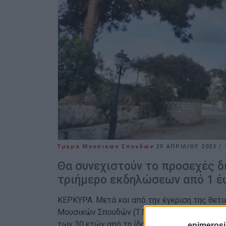
Τμήμα Μουσικών Σπουδών
25 ΑΠΡΙΛΊΟΥ 2023
/
Θα συνεχιστούν το προσεχές δ
τριήμερο εκδηλώσεων από 1 έω
ΚΕΡΚΥΡΑ. Μετά και από την έγκριση της θετι
Μουσικών Σπουδών (Τ.Μ.Σ.) του Ιονίου Πανεπι
των 30 ετών από τη ίδρυσή του, με δύο προγρ
enimerosi