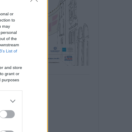
sonal or
ection to
ou may
 personal
out of the
 downstream
B’s List of
er and store
to grant or
ed purposes