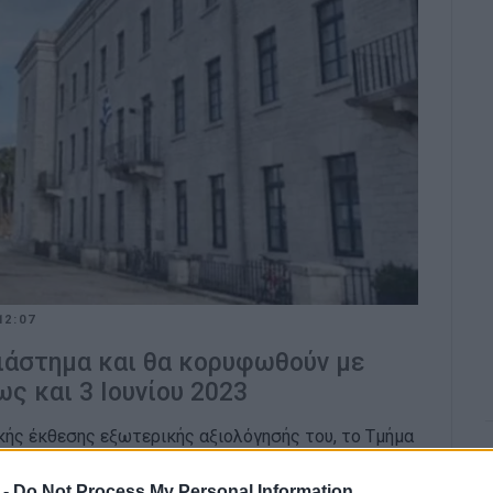
12:07
ιάστημα και θα κορυφωθούν με
ς και 3 Ιουνίου 2023
κής έκθεσης εξωτερικής αξιολόγησής του, το Τμήμα
στημίου συνεχίζει τις εκδηλώσεις για την επέτειο
αμματισμένες συναυλίες για τις ημέρες αυτές.
 -
Do Not Process My Personal Information