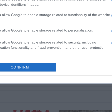
ούνται να καταθέσουν τον τίτλο και την περίληψη
evice identifiers in apps.
αι σύντομο βιογραφικό (έως 100 λέξεις), μέχρι 15
o allow Google to enable storage related to functionality of the website
o allow Google to enable storage related to personalization.
o allow Google to enable storage related to security, including
cation functionality and fraud prevention, and other user protection.
 στο
Facebook
CONFIRM
Ιόνιο Πανεπιστήμιο
30 χρόνια