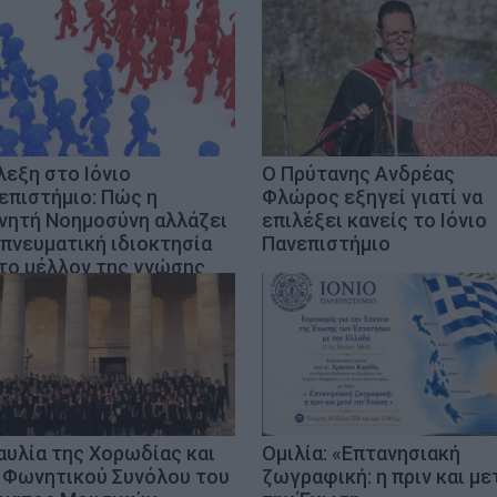
λεξη στο Ιόνιο
Ο Πρύτανης Ανδρέας
επιστήμιο: Πώς η
Φλώρος εξηγεί γιατί να
νητή Νοημοσύνη αλλάζει
επιλέξει κανείς το Ιόνιο
 πνευματική ιδιοκτησία
Πανεπιστήμιο
 το μέλλον της γνώσης
αυλία της Χορωδίας και
Ομιλία: «Επτανησιακή
 Φωνητικού Συνόλου του
ζωγραφική: η πριν και με