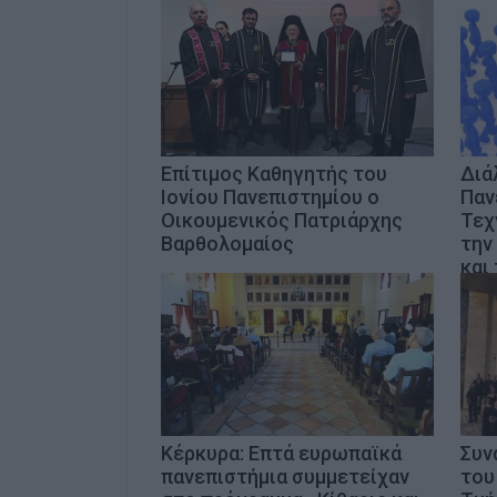
Επίτιμος Καθηγητής του
Διά
Ιονίου Πανεπιστημίου ο
Παν
Οικουμενικός Πατριάρχης
Τεχ
Βαρθολομαίος
την
και
Κέρκυρα: Επτά ευρωπαϊκά
Συν
πανεπιστήμια συμμετείχαν
του