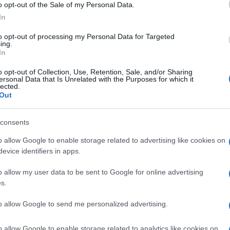
ν Johann Gottfried Walther, Georg Philipp Telemann,
o opt-out of the Sale of my Personal Data.
ς: Κατερίνα Κτενιαδάκη, Αλκίνοος Παπαγιανέλλης,
In
ς καθηγητής: Δημήτρης Κούντουρας, απαγγελία:
to opt-out of processing my Personal Data for Targeted
ing.
κοινό είναι ελεύθερη.
In
o opt-out of Collection, Use, Retention, Sale, and/or Sharing
ersonal Data that Is Unrelated with the Purposes for which it
lected.
Out
ργίας του Τ.Μ.Σ. πρόκειται να συνεχιστούν και το
 με τριήμερο εκδηλώσεων από 1 έως και 3 Ιουνίου
consents
o allow Google to enable storage related to advertising like cookies on
ίου 2023 διοργανώνεται και Επετειακή Ημερίδα με
evice identifiers in apps.
ιδακτόρων και Μεταπτυχιακών φοιτητών του
o allow my user data to be sent to Google for online advertising
 της τρέχουσας ερευνητικής δραστηριότητας του
s.
λάβει χώρα μεταξύ 09:00 και 14:00 με δυνατότητα
to allow Google to send me personalized advertising.
 Μεταπτυχιακοί φοιτητές επιθυμούν να λάβουν
o allow Google to enable storage related to analytics like cookies on