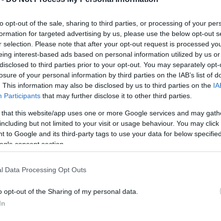
Ακαδημία την Τετάρτη 26 Απριλίου και ώρα 19.30.
to opt-out of the sale, sharing to third parties, or processing of your per
αξιωμένης Λιθουανής υψιφώνου Julija Stupnianek-
formation for targeted advertising by us, please use the below opt-out s
r selection. Please note that after your opt-out request is processed y
ς & Μπαλέτου της Λιθουνίας και διδάσκουσας στην
eing interest-based ads based on personal information utilized by us or
ργα των Claudio Monteverdi, Antonio Vivaldi,
disclosed to third parties prior to your opt-out. You may separately opt-
ahn, Francisco de Lacerda, Mikalojus Konstantinas
losure of your personal information by third parties on the IAB’s list of
 Tosti. Στο πιάνο θα τη συνοδεύσει η Giedre Muralyte
. This information may also be disclosed by us to third parties on the
IA
ης Λιθουανίας επίσης), η οποία την ίδια ημέρα θα
Participants
that may further disclose it to other third parties.
τανική φωνητική μουσική του 20ού αιώνα (Τ.Μ.Σ.,
 that this website/app uses one or more Google services and may gath
Kalėdienė, όσο και η Giedre Muralyte, βρίσκονται στην
including but not limited to your visit or usage behaviour. You may click 
Τ.Μ.Σ., στο πλαίσιο του Erasmus Master Class.
 to Google and its third-party tags to use your data for below specifi
ogle consent section.
πριλίου (και ώρα 12.00) στο Αρχαιολογικό Μουσείο
ία της τάξης ιστορικών φλάουτων του Τ.Μ.Σ., με
l Data Processing Opt Outs
χαιότητα στον 21ο αιώνα".
o opt-out of the Sharing of my personal data.
ογένειας του φλάουτου με ράμφος και του πλάγιου
In
από την Αρχαιότητα, την Αναγέννηση και το