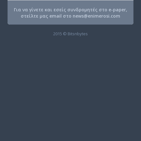
Για να γίνετε και εσείς συνδρομητές στο e-paper,
στείλτε μας email στο
news@enimerosi.com
2015 © Bitsnbytes