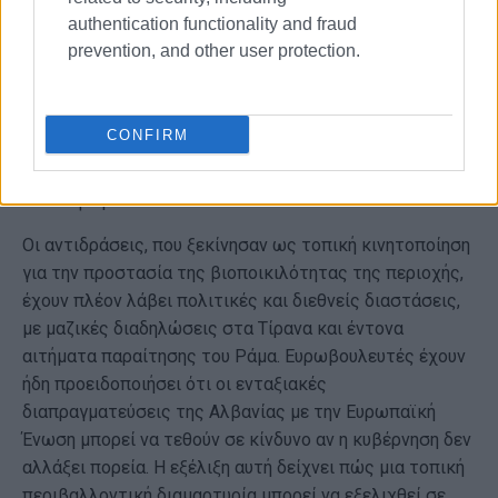
Αδριατικής, το οποίο χρηματοδοτείται εν μέρει από τον
authentication functionality and fraud
γαμπρό του Ντόναλντ Τραμπ, Τζάρεντ Κούσνερ.
prevention, and other user protection.
Σύμφωνα με τους Sunday Times, τα σχέδια
περιλαμβάνουν μαρίνα για 350 υπερπολυτελή σκάφη,
συναυλιακούς χώρους, καζίνο, ιππικό κέντρο, ναυτικό
CONFIRM
όμιλο, υδάτινο πάρκο και «κήπους λιμνοθαλασσών» που
εκτείνονται σε έκταση ίση με περίπου 14 γήπεδα
ποδοσφαίρου.
Οι αντιδράσεις, που ξεκίνησαν ως τοπική κινητοποίηση
για την προστασία της βιοποικιλότητας της περιοχής,
έχουν πλέον λάβει πολιτικές και διεθνείς διαστάσεις,
με μαζικές διαδηλώσεις στα Τίρανα και έντονα
αιτήματα παραίτησης του Ράμα. Ευρωβουλευτές έχουν
ήδη προειδοποιήσει ότι οι ενταξιακές
διαπραγματεύσεις της Αλβανίας με την Ευρωπαϊκή
Ένωση μπορεί να τεθούν σε κίνδυνο αν η κυβέρνηση δεν
αλλάξει πορεία. Η εξέλιξη αυτή δείχνει πώς μια τοπική
περιβαλλοντική διαμαρτυρία μπορεί να εξελιχθεί σε