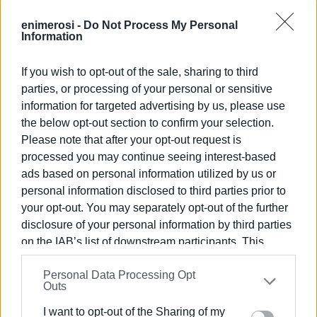
περισσότερο από το 30% του ΑΕΠ. Πολλοί θεωρούν
enimerosi -
Do Not Process My Personal
αυτό το στοιχείο ανησυχητικό, καθώς αντανακλά μια
Information
ανάπτυξη που βασίζεται σε ασταμάτητη ζήτηση και
αντίστοιχα ασταμάτητη προσφορά.
If you wish to opt-out of the sale, sharing to third
parties, or processing of your personal or sensitive
Τον περασμένο μήνα η Τράπεζα της Ελλάδος
information for targeted advertising by us, please use
προειδοποίησε όχι μόνο για τον κίνδυνο του
the below opt-out section to confirm your selection.
υπερτουρισμού, αλλά και για τις επιπτώσεις της
Please note that after your opt-out request is
κλιματικής αλλαγής στο μέλλον του τουρισμού.
processed you may continue seeing interest-based
Πρόκειται για προειδοποίηση που ο κλάδος και οι
ads based on personal information utilized by us or
κρατικοί φορείς δεν μπορούν να αγνοήσουν, δεδομένης
personal information disclosed to third parties prior to
της σημασίας του για την οικονομία.
your opt-out. You may separately opt-out of the further
disclosure of your personal information by third parties
Ο ίδιος ο τουριστικός τομέας βρίσκεται σε διαρκή
on the IAB’s list of downstream participants. This
ένταση ανάμεσα στο κίνητρο του ιδιωτικού κέρδους
information may also be disclosed by us to third parties
και στη μεγάλη ευθύνη του κράτους να εξασφαλίζει τις
Personal Data Processing Opt
on the
IAB’s List of Downstream Participants
that may
υποδομές που απαιτούνται για τη διατήρησή του:
Outs
further disclose it to other third parties.
επάρκεια νερού, διαχείριση απορριμμάτων, αλλά και
I want to opt-out of the Sharing of my