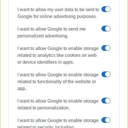
ελληνικό προϊόν, καταλαμβάνει περιορισμένη θέση στις
I want to allow my user data to be sent to
εξαγωγές.
Google for online advertising purposes.
Ο εκσυγχρονισμός και ο εκδημοκρατισμός αποτελούν
I want to allow Google to send me
εξίσου κρίσιμες προκλήσεις για τις
personalized advertising.
μετακομμουνιστικές χώρες των Βαλκανίων. Στην
Αλβανία, ο πρωθυπουργός Έντι Ράμα θεωρεί τον
I want to allow Google to enable storage
τουρισμό βασικό πυλώνα για τη βελτίωση της διεθνούς
related to analytics like cookies on web
εικόνας μιας χώρας που επί μακρόν συνδεόταν με
or device identifiers in apps.
πρωτόγονες φυλετικές δομές και μεσαιωνικές
I want to allow Google to enable storage
κοινωνικές πρακτικές, όπως εκείνη της «ορκισμένης
related to functionality of the website or
παρθένου», κατά την οποία μια γυναίκα αποκτά
app.
κοινωνικά και νομικά την ιδιότητα του άνδρα για να
μπορεί να κληρονομήσει περιουσία.
I want to allow Google to enable storage
related to personalization.
Χαρακτηριστικό παράδειγμα του διλήμματος αποτελεί
το σχέδιο δημιουργίας ενός πολυτελούς τουριστικού
I want to allow Google to enable storage
συγκροτήματος ύψους 4 δισ. ευρώ στο Ζβέρνετς της
related to security, including