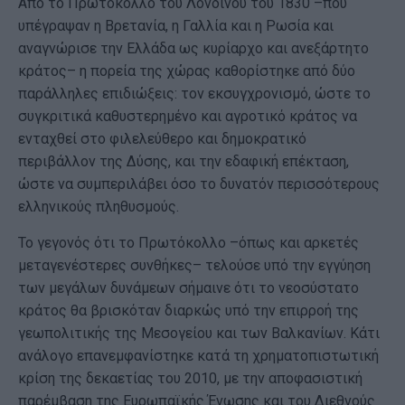
Από το Πρωτόκολλο του Λονδίνου του 1830 –που
υπέγραψαν η Βρετανία, η Γαλλία και η Ρωσία και
αναγνώρισε την Ελλάδα ως κυρίαρχο και ανεξάρτητο
κράτος– η πορεία της χώρας καθορίστηκε από δύο
παράλληλες επιδιώξεις: τον εκσυγχρονισμό, ώστε το
συγκριτικά καθυστερημένο και αγροτικό κράτος να
ενταχθεί στο φιλελεύθερο και δημοκρατικό
περιβάλλον της Δύσης, και την εδαφική επέκταση,
ώστε να συμπεριλάβει όσο το δυνατόν περισσότερους
ελληνικούς πληθυσμούς.
Το γεγονός ότι το Πρωτόκολλο –όπως και αρκετές
μεταγενέστερες συνθήκες– τελούσε υπό την εγγύηση
των μεγάλων δυνάμεων σήμαινε ότι το νεοσύστατο
κράτος θα βρισκόταν διαρκώς υπό την επιρροή της
γεωπολιτικής της Μεσογείου και των Βαλκανίων. Κάτι
ανάλογο επανεμφανίστηκε κατά τη χρηματοπιστωτική
κρίση της δεκαετίας του 2010, με την αποφασιστική
παρέμβαση της Ευρωπαϊκής Ένωσης και του Διεθνούς