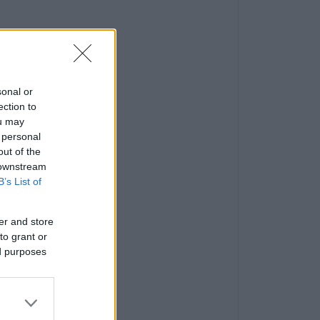
sonal or
ection to
ou may
 personal
out of the
 downstream
B’s List of
er and store
to grant or
ed purposes