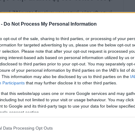
ικό Ζβέρνετς δεν είναι μειονοτική, ούτε εθνοτική.
 ένα μοντέλο τουριστικών επενδύσεων που
 -
Do Not Process My Personal Information
 τους ντόπιους από τη γη, τις ακτές και τις
τικοβαλκανική εξέγερση έχει πολλά να διδάξει, όχι
to opt-out of the sale, sharing to third parties, or processing of your per
formation for targeted advertising by us, please use the below opt-out s
r selection. Please note that after your opt-out request is processed y
λύτης μιας ευρύτερης δυσαρέσκειας απέναντι στο
eing interest-based ads based on personal information utilized by us or
α τα τελευταία χρόνια. Η κυβέρνηση έχει
disclosed to third parties prior to your opt-out. You may separately opt-
της στρατηγικής στην προσέλκυση ξένων
losure of your personal information by third parties on the IAB’s list of
. This information may also be disclosed by us to third parties on the
IA
ν τουρισμό, στις παραλιακές αναπτύξεις, στις
Participants
that may further disclose it to other third parties.
οστηρικτές αυτής της πολιτικής μιλούν για
 κεφαλαίων. Οι επικριτές, όμως, καταγγέλλουν
 that this website/app uses one or more Google services and may gath
including but not limited to your visit or usage behaviour. You may click 
ταχείας αδειοδότησης, περιορισμένη διαβούλευση με
 to Google and its third-party tags to use your data for below specifi
ρήσεις γης και στις περιβαλλοντικές εγκρίσεις.
ogle consent section.
τ Κούσνερ στη Σάσωνα συγκεντρώνει όλα τα
τική. Είναι τεράστια σε μέγεθος, αφορά μια
l Data Processing Opt Outs
συνδέεται με πρόσωπο του στενού κύκλου του