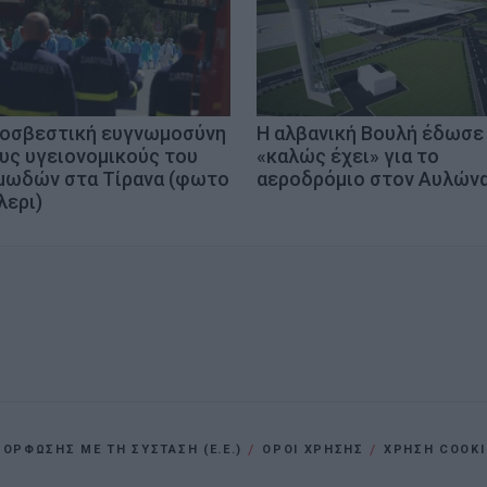
οσβεστική ευγνωμοσύνη
Η αλβανική Βουλή έδωσε
υς υγειονομικούς του
«καλώς έχει» για το
μωδών στα Τίρανα (φωτο
αεροδρόμιο στον Αυλών
λερι)
ΡΦΩΣΗΣ ΜΕ ΤΗ ΣΥΣΤΑΣΗ (Ε.Ε.)
ΌΡΟΙ ΧΡΗΣΗΣ
ΧΡΗΣΗ COOKI