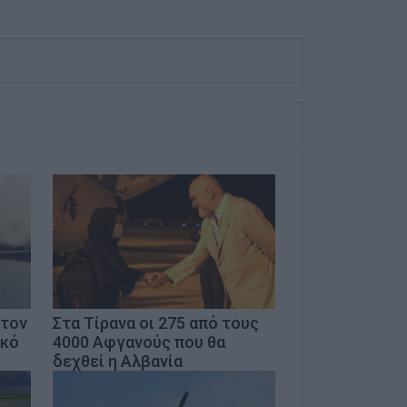
στον
Στα Τίρανα οι 275 από τους
ικό
4000 Αφγανούς που θα
δεχθεί η Αλβανία