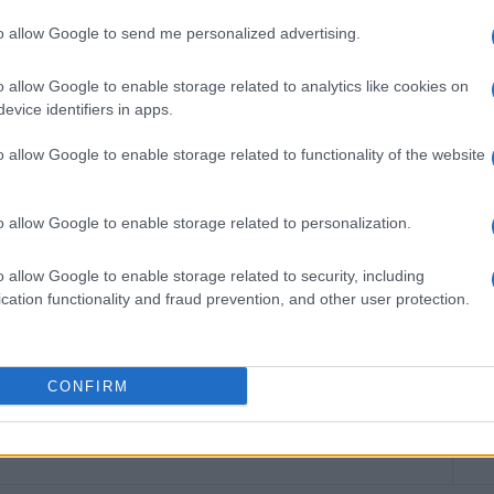
to allow Google to send me personalized advertising.
o allow Google to enable storage related to analytics like cookies on
ΗΣ
evice identifiers in apps.
υθυντής της Ενημέρωσης. Έχει σπουδάσει και
ς και ηλεκτρονικός. Δημοσιογραφεί από τις
o allow Google to enable storage related to functionality of the website
ου 1980. Έχει συνεργαστεί με σχεδόν όλες τις
. Διετέλεσε πρόεδρος του Συνδέσμου Ημερησίων
o allow Google to enable storage related to personalization.
ίδων, τον οποίον υπηρέτησε και από τη θέση
 στο δ.σ. επί οκτώ χρόνια. Πιστεύει πως η
o allow Google to enable storage related to security, including
του δημοσιογράφου στην ενημέρωση είναι το
cation functionality and fraud prevention, and other user protection.
κοινά και στην επικοινωνία η έντιμη και
άβηση.
CONFIRM
 στο
Facebook