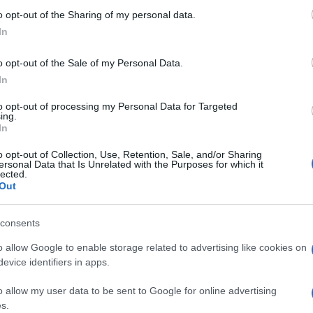
o opt-out of the Sharing of my personal data.
ήσεις δεν συμμετέχουν μόνο κάτοικοι του Ζβέρνετς
In
κοί, φορείς προστασίας της πολιτιστικής
 Το σύνθημα δεν είναι απλώς «όχι στην επένδυση».
o opt-out of the Sale of my Personal Data.
αυτή συμβολίζει».
In
ινόμενο. Στη Μήλο, στην Πάρο και στα Χανιά έχουν
to opt-out of processing my Personal Data for Targeted
 μορφές υπερτουρισμού και μεγάλες τουριστικές
ing.
In
έως τη Μαγιόρκα και τα Κανάρια Νησιά, χιλιάδες
ων πόλεων και των νησιών τους σε τουριστικά
o opt-out of Collection, Use, Retention, Sale, and/or Sharing
ersonal Data that Is Unrelated with the Purposes for which it
 τόσο μεγάλη ώστε επιβλήθηκε ακόμη και τέλος
lected.
ουρκία, από το Γκεζί Παρκ έως περιβαλλοντικές
Out
ς γύρω από την ανάπτυξη και τη χρήση του χώρου
consents
α είναι οικεία. Τα ίδια ερωτήματα επανέρχονται
o allow Google to enable storage related to advertising like cookies on
evice identifiers in apps.
νας τόπος, ποιος αποφασίζει γι’ αυτές, ποια είναι
ωνίες και πού βρίσκεται η ισορροπία ανάμεσα στην
o allow my user data to be sent to Google for online advertising
ρο.
s.