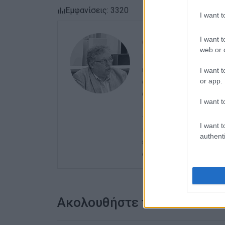
Εμφανίσεις: 3320
I want 
I want t
ΓΙΩΡΓΟΣ ΚΑΤΣΑΪΤ
web or d
Είναι ο εκδότης - διε
εργαστεί ως μηχανικό
I want t
or app.
αρχές της δεκαετίας τ
αθηναϊκές εφημερίδες
I want t
Περιφερειακών Εφημερ
του γενικού γραμματέα
I want t
ισχυρότερη ιδιότητα 
authenti
ενδιαφέρον του για τα 
ανιδιοτελής διαμεσολ
Ακολουθήστε το enimerosi