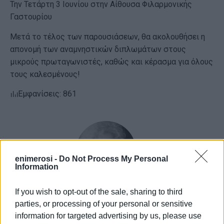
Την Τετάρτη 3 Ιουνίου στην Αίθουσα Φιλαρμονικής
Γαστουρίου
Μετά το τέλος των παρουσιάσεων, θα ακολουθήσει η
απονομή των αναμνηστικών διπλωμάτων στους
μικρούς πρωταγωνιστές, καθώς και κέρασμα για όλους
τους καλεσμένους!
Εμφανίσεις: 861
enimerosi -
Do Not Process My Personal
Information
If you wish to opt-out of the sale, sharing to third
ΕΛΕΝΗ ΚΟΡΩΝΑΚΗ
parties, or processing of your personal or sensitive
information for targeted advertising by us, please use
Εργάζεται στις Εκδόσεις Ενημέρωση από το