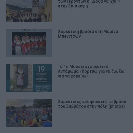
των Γερόντων ή “Δόξα νά ’χει”»
στην Επίσκεψη
Χορευτική βραδιά στη Μαρίνα
Μπενιτσών
Το 1ο Μουσικοχορευτικό
Αντάμωμα «Χορεύω για να ζω, ζω
για να χορεύω»
Χορευτικές εκδηλώσεις το βράδυ
του Σαββάτου στην πόλη (photos)