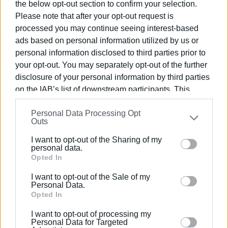
the below opt-out section to confirm your selection.
1990 σε θέσεις υψηλής ευθύνης. Ειδικεύεται στις
Please note that after your opt-out request is
δημόσιες σχέσεις, το ελεύθερο και το
processed you may continue seeing interest-based
καλλιτεχνικό ρεπορτάζ.
ads based on personal information utilized by us or
personal information disclosed to third parties prior to
your opt-out. You may separately opt-out of the further
Ακολουθήστε το enimerosi στο
Facebook
disclosure of your personal information by third parties
on the IAB’s list of downstream participants. This
information may also be disclosed by us to third parties
Συνδρομητές στο e-paper
Personal Data Processing Opt
on the
IAB’s List of Downstream Participants
that may
Outs
further disclose it to other third parties.
I want to opt-out of the Sharing of my
Please note that this website/app uses one or more
personal data.
Google services and may gather and store information
Opted In
including but not limited to your visit or usage
I want to opt-out of the Sale of my
behaviour. You may click to grant or deny consent to
Personal Data.
Google and its third-party tags to use your data for
Opted In
below specified purposes in below Google consent
I want to opt-out of processing my
section.
Personal Data for Targeted