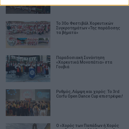
Το 30ο Φεστιβάλ Χορευτικών
Συγκροτημάτων «Της παράδοσης
τα βήματα»
Παραδοσιακή Συνάντηση
«Χορευτικά Μονοπάτια» στα
Γουβιά
Ρυθμός, Λάμψη και χορός: Το 3rd
Corfu Open Dance Cup επιστρέφει!
Ο «Χορός των Παπάδων ή Χορός