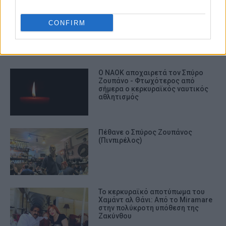
ΑΠΩΛΕΙΑ
ΠΕΝΘΟΣ
CONFIRM
ΣΧΕΤΙΚA AΡΘΡΑ
Ο ΝΑΟΚ αποχαιρετά τον Σπύρο
Ζουπάνο - Φτωχότερος από
σήμερα ο κερκυραϊκός ναυτικός
αθλητισμός
Πέθανε ο Σπύρος Ζουπάνος
(Πινπιρέλος)
Το κερκυραϊκό αποτύπωμα του
Χαμάντ αλ Θάνι: Από το Miramare
στην πολύκροτη υπόθεση της
Ζακύνθου