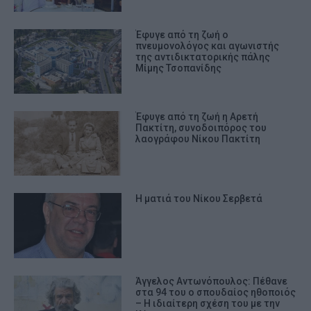
Έφυγε από τη ζωή ο
πνευμονολόγος και αγωνιστής
της αντιδικτατορικής πάλης
Μίμης Τσοπανίδης
Έφυγε από τη ζωή η Αρετή
Πακτίτη, συνοδοιπόρος του
λαογράφου Νίκου Πακτίτη
Η ματιά του Νίκου Σερβετά
Άγγελος Αντωνόπουλος: Πέθανε
στα 94 του ο σπουδαίος ηθοποιός
– Η ιδιαίτερη σχέση του με την