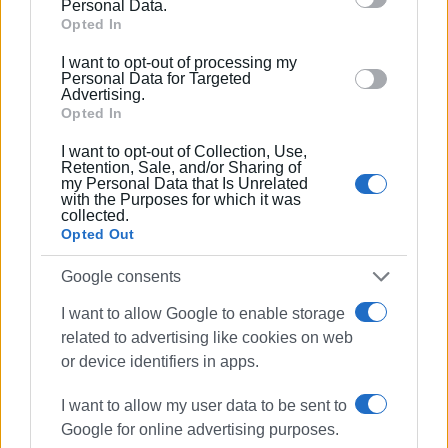
Personal Data.
γραμματέα στο δ.σ. επί οκτώ χρόνια. Πιστεύει
Google and its third-party tags to use your data for
Opted In
πως η ισχυρότερη ιδιότητα του δημοσιογράφου
below specified purposes in below Google consent
στην ενημέρωση είναι το ενδιαφέρον του για τα
I want to opt-out of processing my
section.
Personal Data for Targeted
κοινά και στην επικοινωνία η έντιμη και
Advertising.
ανιδιοτελής διαμεσολάβηση.
Opted In
I want to opt-out of Collection, Use,
Retention, Sale, and/or Sharing of
my Personal Data that Is Unrelated
Ακολουθήστε το enimerosi στο
Facebook
with the Purposes for which it was
collected.
Opted Out
Συνδρομητές στο e-paper
Google consents
I want to allow Google to enable storage
related to advertising like cookies on web
or device identifiers in apps.
I want to allow my user data to be sent to
Google for online advertising purposes.