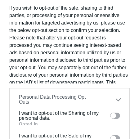
Εμφανίσεις: 2079
If you wish to opt-out of the sale, sharing to third
parties, or processing of your personal or sensitive
information for targeted advertising by us, please use
the below opt-out section to confirm your selection.
Please note that after your opt-out request is
processed you may continue seeing interest-based
ads based on personal information utilized by us or
personal information disclosed to third parties prior to
your opt-out. You may separately opt-out of the further
ΓΙΩΡΓΟΣ ΚΑΤΣΑΪΤΗΣ
disclosure of your personal information by third parties
on the IAB’s list of downstream participants. This
Είναι ο εκδότης - διευθυντής της Ενημέρωσης.
information may also be disclosed by us to third parties
Έχει σπουδάσει και εργαστεί ως μηχανικός και
Personal Data Processing Opt
on the
IAB’s List of Downstream Participants
that may
ηλεκτρονικός. Δημοσιογραφεί από τις αρχές της
Outs
further disclose it to other third parties.
δεκαετίας του 1980. Έχει συνεργαστεί με σχεδόν
όλες τις αθηναϊκές εφημερίδες. Διετέλεσε
I want to opt-out of the Sharing of my
Please note that this website/app uses one or more
personal data.
πρόεδρος του Συνδέσμου Ημερησίων
Google services and may gather and store information
Opted In
Περιφερειακών Εφημερίδων, τον οποίον
including but not limited to your visit or usage
υπηρέτησε και από τη θέση του γενικού
I want to opt-out of the Sale of my
behaviour. You may click to grant or deny consent to