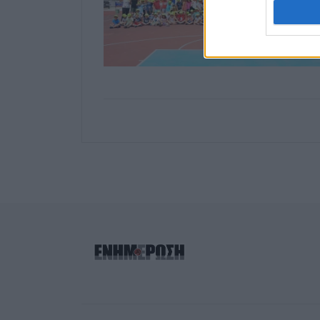
I want t
web or d
I want t
or app.
I want t
I want t
authenti