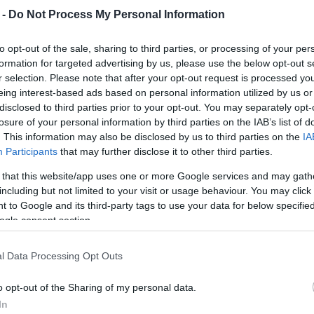
Ο Θρύλος της Ελληνικής
 -
Do Not Process My Personal Information
Ολυμπιονίκης Σπύρος Για
και ανθρώπου και η παρ
to opt-out of the sale, sharing to third parties, or processing of your per
γεμίζει χαρά, παράλληλα
formation for targeted advertising by us, please use the below opt-out s
r selection. Please note that after your opt-out request is processed y
προσωπικότητα και την 
eing interest-based ads based on personal information utilized by us or
παράδειγμα για τη νεολα
disclosed to third parties prior to your opt-out. You may separately opt-
losure of your personal information by third parties on the IAB’s list of
. This information may also be disclosed by us to third parties on the
IA
Participants
that may further disclose it to other third parties.
 that this website/app uses one or more Google services and may gath
including but not limited to your visit or usage behaviour. You may click 
 to Google and its third-party tags to use your data for below specifi
22 ΜΑΪ́ΟΥ 2023
/
16:17
ogle consent section.
Summer Camp έξι εβδομάδων ο
12 ετών
l Data Processing Opt Outs
ΚΕΡΚΥΡΑ. Ο ΝΑΟΚ είναι ο Όμιλος που καλλιεργεί τα 
o opt-out of the Sharing of my personal data.
εκατοντάδες παιδιά μυούνται στον αθλητισμό μέσα α
In