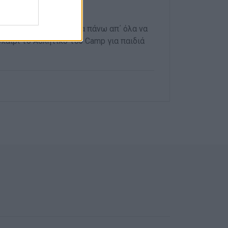
ξουμε, να μάθουμε…. Μα πάνω απ΄ όλα να
οκαίρι το Αθλητικό του Camp για παιδιά