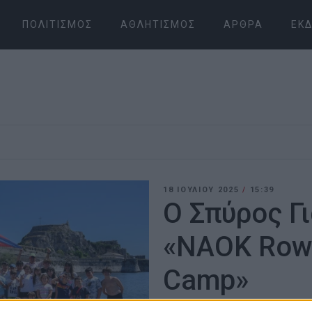
ΠΟΛΙΤΙΣΜΌΣ
ΑΘΛΗΤΙΣΜΌΣ
ΆΡΘΡΑ
ΕΚΔ
18 ΙΟΥΛΊΟΥ 2025
/
15:39
Ο Σπύρος Γ
«NAOK Row
Camp»