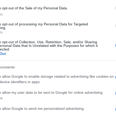
o opt-out of the Sale of my Personal Data.
In
to opt-out of processing my Personal Data for Targeted
22 ΙΟΥΛΊΟΥ 2020
/
14:32
ing.
Generation Europe ECO, ένα
In
για την περιβαλλοντική ευαι
o opt-out of Collection, Use, Retention, Sale, and/or Sharing
ersonal Data that Is Unrelated with the Purposes for which it
Κέρκυρα.
lected.
Out
Η ομάδα του Generation Europe Vonitsa συμμετέχει
consents
Κέρκυρα, από 22/7 εως 2/8, με στόχο την περιβαλλο
o allow Google to enable storage related to advertising like cookies on
evice identifiers in apps.
o allow my user data to be sent to Google for online advertising
18 ΙΟΥΝΊΟΥ 2020
/
17:01
s.
Ξεκινούν το Σάββατο (20/6) οι
Summer Camp του Κερκυραϊκ
to allow Google to send me personalized advertising.