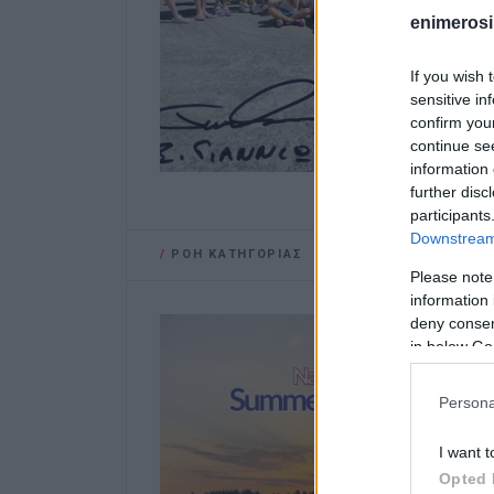
enimerosi
If you wish 
sensitive in
confirm you
continue se
information 
further disc
participants
Downstream 
/
ΡΟΗ ΚΑΤΗΓΟΡΙΑΣ
Please note
information 
deny consent
in below Go
Persona
I want t
Opted 