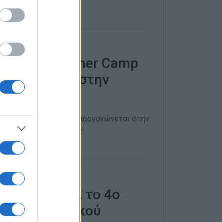
 εφηβικό Summer Camp
σθητοποίηση στην
 στο Summer Camp που διοργανώνεται στην
ντική ευαισθητοποίηση
 αιτήσεις για το 4ο
ού Γυμναστικού