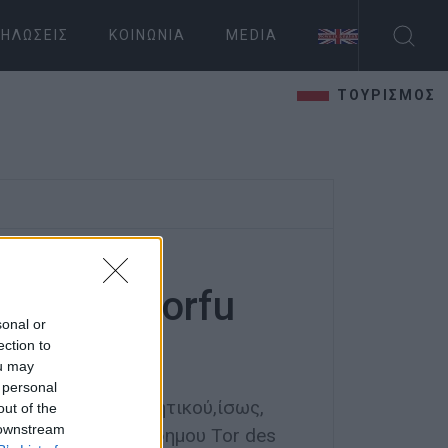
ΗΛΏΣΕΙΣ
ΚΟΙΝΩΝΊΑ
MEDIA
ΤΟΥΡΙΣΜΟΣ
lle στο Corfu
sonal or
ail
ection to
ou may
 personal
ρου και πιο απαιτητικού,ίσως,
out of the
 downstream
το 2021, του περίφημου Tor des