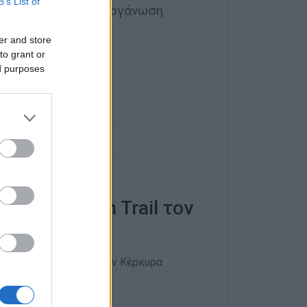
B’s List of
την κερκυραϊκή διοργάνωση
er and store
to grant or
ed purposes
rfu Mountain Trail τον
ρύλοι του ultra trail στην Κέρκυρα