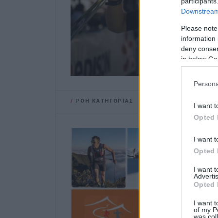
participants
Downstream 
Please note
information 
deny consent
in below Go
Persona
/
ΡΟΗ ΚΑΤΗΓΟΡΙΑΣ
I want t
Opted 
I want t
Opted 
I want 
Advertis
Opted 
I want t
of my P
was col