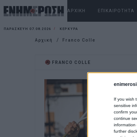
ΑΡΧΙΚΉ
ΕΠΙΚΑΙΡΌΤΗΤΑ
ΠΑΡΑΣΚΕΥΉ 07.08.2026
ΚΕΡΚΥΡΑ
Αρχική
Franco Colle
FRANCO COLLE
enimerosi
If you wish 
sensitive in
confirm you
continue se
information 
further disc