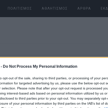
ΠΟΛΙΤΙΣΜΌΣ
ΑΘΛΗΤΙΣΜΌΣ
ΆΡΘΡΑ
ΕΚΔ
01 ΦΕΒΡΟΥΑΡΊΟΥ 2022
/
16:47
 -
Do Not Process My Personal Information
Ο Franco Co
to opt-out of the sale, sharing to third parties, or processing of your per
Mountain Tr
formation for targeted advertising by us, please use the below opt-out s
r selection. Please note that after your opt-out request is processed y
eing interest-based ads based on personal information utilized by us or
Ο νικητής του δυσκολότε
disclosed to third parties prior to your opt-out. You may separately opt-
losure of your personal information by third parties on the IAB’s list of
αγώνα στην Ευρώπη για 