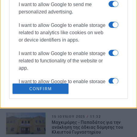
Μπιάγκη στην Υπουργό Παιδείας
I want to allow Google to send me
personalized advertising.
18 ΙΟΥΛΊΟΥ 2025
/
10:02
I want to allow Google to enable storage
Συνάντηση Μαχειμάρη- Τρεπεκλή για
τα θέματα της Βόρειας Κέρκυρας
related to analytics like cookies on web
or device identifiers in apps.
18 ΙΟΥΛΊΟΥ 2025
/
11:09
I want to allow Google to enable storage
Συμπαράταξη Πολιτών: Προτείνει
related to functionality of the website or
αλλαγή τοποθεσίας για την
κατασκευή κλειστού γυμναστηρίου
app.
I want to allow Google to enable storage
16 ΙΟΥΛΊΟΥ 2025
/
15:07
related to personalization.
CONFIRM
Συνεχίζεται η κόντρα στην Βόρεια
Κέρκυρα για το κλειστό γυμναστήριο
I want to allow Google to enable storage
related to security, including
authentication functionality and fraud
15 ΙΟΥΛΊΟΥ 2025
/
11:32
Μαχειμάρης - Παπαδάτος για την
prevention, and other user protection.
ανάκληση της άδειας δόμησης του
Κλειστού Γυμναστηρίου