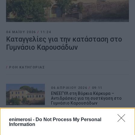
04 ΜΑΪ́ΟΥ 2026
/
11:24
Καταγγελίες για την κατάσταση στο
Γυμνάσιο Καρουσάδων
/
ΡΟΗ ΚΑΤΗΓΟΡΙΑΣ
06 ΑΠΡΙΛΊΟΥ 2026
/
09:11
ΕΝΕΕΓΥΛ στη Βόρεια Κέρκυρα –
Αντιδράσεις για τη συστέγαση στο
Γυμνάσιο Καρουσάδων
enimerosi -
Do Not Process My Personal
21 NOV 2025
/
08:56
Information
Κλειστά σχολεία στον Δήμο Βόρειας
Κέρκυρας