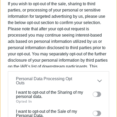
If you wish to opt-out of the sale, sharing to third
parties, or processing of your personal or sensitive
21 NOV 2025
/
08:16
information for targeted advertising by us, please use
Πλημμύρες, κατολισθήσεις και
the below opt-out section to confirm your selection.
εκτεταμένα προβλήματα (ΦΩΤΟ)
Please note that after your opt-out request is
processed you may continue seeing interest-based
ads based on personal information utilized by us or
09 ΣΕΠΤΕΜΒΡΊΟΥ 2025
/
11:28
Νέα κόντρα στο βόρειο δήμο μεταξύ
personal information disclosed to third parties prior to
δημοτικής αρχής και Συμπαράταξης
your opt-out. You may separately opt-out of the further
Πολιτών
disclosure of your personal information by third parties
on the IAB’s list of downstream participants. This
07 ΑΥΓΟΎΣΤΟΥ 2025
/
12:42
information may also be disclosed by us to third parties
Συμπαράταξη Πολιτών: Προτείνει να
Personal Data Processing Opt
on the
IAB’s List of Downstream Participants
that may
γίνει Κλειστό Γυμναστήριο σε
Outs
δημοτικό οικόπεδο στους Αγραφούς
further disclose it to other third parties.
I want to opt-out of the Sharing of my
Please note that this website/app uses one or more
personal data.
29 ΙΟΥΛΊΟΥ 2025
/
11:56
Google services and may gather and store information
Opted In
Βόρεια Κέρκυρα: Αυτά είναι τα
including but not limited to your visit or usage
στάδια κατασκευής του Αθλητικού
I want to opt-out of the Sale of my
Κέντρου στον Αλμυρό Αχαράβης
behaviour. You may click to grant or deny consent to
Personal Data.