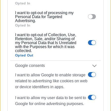
Google and its third-party tags to use your data for
Opted In
below specified purposes in below Google consent
28 ΙΟΥΛΊΟΥ 2025
/
11:14
I want to opt-out of processing my
section.
Προβλήματα υδροδότησης σε
Personal Data for Targeted
περιοχές της Βόρειας Κέρκυρας
Advertising.
Opted In
I want to opt-out of Collection, Use,
25 ΙΟΥΛΊΟΥ 2025
/
14:34
Retention, Sale, and/or Sharing of
Δήμος Βορρά: Σε εξέλιξη 4
my Personal Data that Is Unrelated
εργολαβίες στο Αθλητικό Κέντρο ΔΕ
with the Purposes for which it was
Θιναλίων
collected.
Opted Out
23 ΙΟΥΛΊΟΥ 2025
/
10:37
Google consents
Ορθολογική διαχείριση 5.000
επιπλέον στρωμάτων από τον βόρειο
I want to allow Google to enable storage
Δήμο (photos)
related to advertising like cookies on web
or device identifiers in apps.
21 ΙΟΥΛΊΟΥ 2025
/
13:54
Ανάγκη ενίσχυσης της καθαριότητας
I want to allow my user data to be sent to
και τοποθέτησης σχολικών
Google for online advertising purposes.
τροχονόμων στα σχολεία της
Βόρειας Κέρκυρας: Αναφορά Δημήτρη