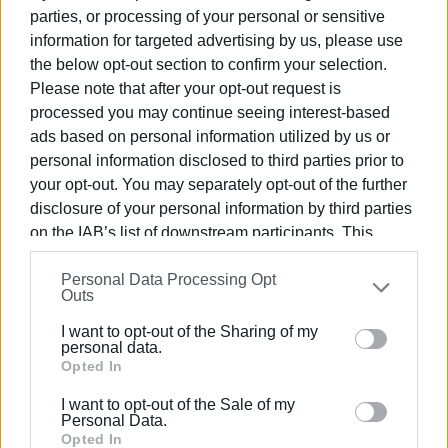
Γραμμένος Π., Ψαρράς Ν., Παπαδάτος Α., Χάντζι Α.,
parties, or processing of your personal or sensitive
information for targeted advertising by us, please use
Μακρής Β., Ρουβάς Φ., Βλαστός Στ., Κωστελλέτος Μ.,
the below opt-out section to confirm your selection.
Κωνστάντης Σπ., Jorns J.. Επίσης είναι πολύ κοντά σε
Please note that after your opt-out request is
ανανεώσεις τριών ακόμη παικτών και τριών
processed you may continue seeing interest-based
μεταγραφών για να ολοκληρωθεί το ρόστερ.
ads based on personal information utilized by us or
Η νεανική Όλυμπος Β΄, έχει ξεκινήσει τις μεταγραφικές
personal information disclosed to third parties prior to
της κινήσεις, οι οποίες θα ανακοινωθούν εντός της
your opt-out. You may separately opt-out of the further
εβδομάδας.
disclosure of your personal information by third parties
on the IAB’s list of downstream participants. This
Το Δ.Σ.
information may also be disclosed by us to third parties
Personal Data Processing Opt
on the
IAB’s List of Downstream Participants
that may
Κέρκυρα 17/8/2025
Outs
further disclose it to other third parties.
Δελτίο τύπου
I want to opt-out of the Sharing of my
Please note that this website/app uses one or more
personal data.
ΦΩΤΟ@ ΑΠΣ Όλυμπος, έτοιμοι οι προπονητές
Google services and may gather and store information
Opted In
including but not limited to your visit or usage
Γιάννης Καλούδης και Σπύρος Βλάσσης να
I want to opt-out of the Sale of my
behaviour. You may click to grant or deny consent to
προετοιμάσουν τις ομάδες του Ολύμπου Α΄ και Β΄ για
Personal Data.
Google and its third-party tags to use your data for
Opted In
τη νέα σεζόν.