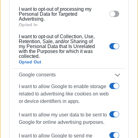
below specified purposes in below Google consent
I want to opt-out of processing my
Εμφανίσεις: 141
section.
Personal Data for Targeted
Advertising.
Ακολουθήστε το enimerosi στο
Facebook
Opted In
I want to opt-out of Collection, Use,
Retention, Sale, and/or Sharing of
Συνδρομητές στο e-paper
my Personal Data that Is Unrelated
with the Purposes for which it was
collected.
Opted Out
Google consents
I want to allow Google to enable storage
related to advertising like cookies on web
or device identifiers in apps.
I want to allow my user data to be sent to
Google for online advertising purposes.
I want to allow Google to send me