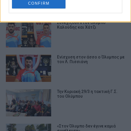
CONFIRM
ΣΧΕΤΙΚA AΡΘΡΑ
Συνεχίζουν στον Όλυμπο
Καλούδης και Χάτζι
Ενίσχυση στον άσσο ο Όλυμπος με
τον Λ. Πισσιάνη
Την Κυριακή 29/3 η τακτική Γ.Σ.
του Ολύμπου
«Στον Όλυμπο δεν έγινε καμιά
συνέλευση»