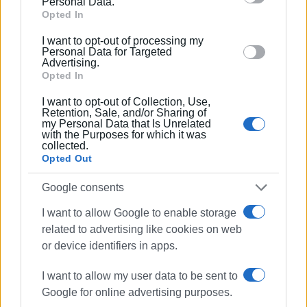
Personal Data.
παραιτήσεις των τριών. Αν γίνουν δεκτές θα κληθούν οι
Google and its third-party tags to use your data for
Opted In
αναπληρωματικοί να πάρουν τις θέσεις τους.
below specified purposes in below Google consent
I want to opt-out of processing my
section.
Εμφανίσεις: 81
Personal Data for Targeted
Advertising.
Opted In
I want to opt-out of Collection, Use,
Retention, Sale, and/or Sharing of
my Personal Data that Is Unrelated
with the Purposes for which it was
collected.
Opted Out
Google consents
ΣΠΥΡΟΣ ΠΙΚΟΥΛΑΣ
Πτυχιούχος Οικονομικών του Πανεπιστημίου
I want to allow Google to enable storage
Πειραιά. Συνεργάστηκε στο ξεκίνημα με την
related to advertising like cookies on web
«Αθλητική Πορεία της Κέρκυρας», ενώ από τις
or device identifiers in apps.
αρχές του ΄92 και για 25 χρόνια στο «Κερκυραϊκό
I want to allow my user data to be sent to
Βήμα». Από το 1994 εκδότης - διευθυντής στα
Google for online advertising purposes.
«Κερκυραϊκά Σπορ» και από το 2000 και για 15