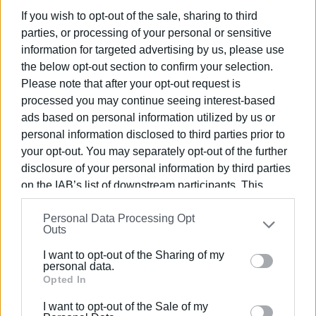
ασκήσουμε τα καθήκοντά μας με διαφάνεια,
If you wish to opt-out of the sale, sharing to third
αποτελεσματικότητα και ειλικρινή διάθεση προσφοράς
parties, or processing of your personal or sensitive
προς το σωματείο.
information for targeted advertising by us, please use
the below opt-out section to confirm your selection.
Ευχόμαστε στο νέο Διοικητικό Συμβούλιο καλή
Please note that after your opt-out request is
επιτυχία στο έργο του.
processed you may continue seeing interest-based
ads based on personal information utilized by us or
Με εκτίμηση
personal information disclosed to third parties prior to
Φώτης Σκλαβούνος Αναστάσιος Ρώσσης
your opt-out. You may separately opt-out of the further
Χαράλαμπος Στογιάννος
disclosure of your personal information by third parties
on the IAB’s list of downstream participants. This
Πρόεδρος Αντιπρόεδρος
information may also be disclosed by us to third parties
Μέλος Δ.Σ.
Personal Data Processing Opt
on the
IAB’s List of Downstream Participants
that may
Outs
further disclose it to other third parties.
I want to opt-out of the Sharing of my
Please note that this website/app uses one or more
personal data.
Σημ.:
Η επόμενη συνεδρίαση του Δ.Σ. του Ολύμπου έχει
Google services and may gather and store information
Opted In
προγραμματιστεί να γίνει την Πέμπτη 10 Ιουλίου στις
including but not limited to your visit or usage
8.30μ.μ. και λογικά θα παρθεί απόφαση για τις
I want to opt-out of the Sale of my
behaviour. You may click to grant or deny consent to