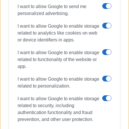
χρόνια στο «ΦΩΣ των ΣΠΟΡ». Από το 2015
I want to allow Google to send me
εργάζεται στην «ΕΝΗΜΕΡΩΣΗ», ενώ
personalized advertising.
συνεργάστηκε με την τηλεόραση του Corfu
Channel (στα πρώτα χρόνια λειτουργίας του) και
I want to allow Google to enable storage
Start TV, συνολικά 15 χρόνια.
related to analytics like cookies on web
or device identifiers in apps.
Ακολουθήστε το enimerosi στο
Facebook
I want to allow Google to enable storage
related to functionality of the website or
app.
Συνδρομητές στο e-paper
I want to allow Google to enable storage
related to personalization.
I want to allow Google to enable storage
related to security, including
authentication functionality and fraud
prevention, and other user protection.