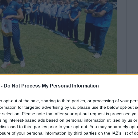
 -
Do Not Process My Personal Information
 ΠΙΚΟΥΛΑΣ
α γεγονότα για το κρίκετ η
to opt-out of the sale, sharing to third parties, or processing of your per
formation for targeted advertising by us, please use the below opt-out s
ς έχουμε αναφέρει παλιότερα)
r selection. Please note that after your opt-out request is processed y
γυναικών στο κρίκετ, της Ελλάδας
eing interest-based ads based on personal information utilized by us or
ς.
disclosed to third parties prior to your opt-out. You may separately opt-
losure of your personal information by third parties on the IAB’s list of