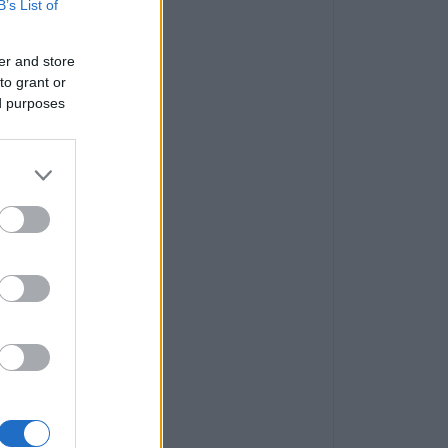
B’s List of
er and store
to grant or
ed purposes