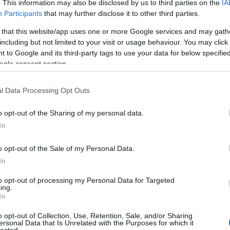
εγονότα για το κρίκετ η διεξαγωγή σειράς αγώνων
. This information may also be disclosed by us to third parties on the
IA
Participants
that may further disclose it to other third parties.
τις Εθνικές ομάδες γυναικών στο κρίκετ, της
 τρεις μέρες στο γήπεδο της Μαρίνας στα Γουβιά οι
 that this website/app uses one or more Google services and may gath
φορές, σε μια προσπάθεια καλύτερης θα λέγαμε
including but not limited to your visit or usage behaviour. You may click 
ετ στους Ολυμπιακούς αγώνες, θα έχουμε
 to Google and its third-party tags to use your data for below specifi
ogle consent section.
ρουν μέρος.
l Data Processing Opt Outs
εταδοθούν ζωντανά, παράλληλα έκανε αναφορά
o opt-out of the Sharing of my personal data.
sfield CC στο νησί μας, με την παρακάτω
In
o opt-out of the Sale of my Personal Data.
In
ες αγωνιστικές υποχρεώσεις στις 9, 10 και 11
to opt-out of processing my Personal Data for Targeted
ης Γερμανίας στο γήπεδο της Μαρίνας Γουβιών. Οι
ing.
In
an Cricket Network (ECN). Η ομάδα της Γερμανίας
ύει επτά συναρπαστικούς και απαιτητικούς αγώνες.
o opt-out of Collection, Use, Retention, Sale, and/or Sharing
ersonal Data that Is Unrelated with the Purposes for which it