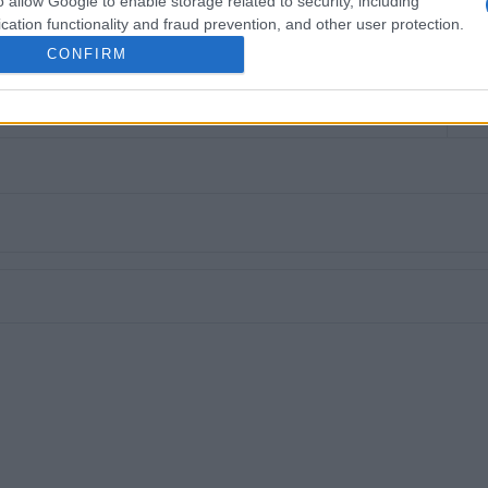
o allow Google to enable storage related to security, including
ουργίας του) και Start TV, συνολικά 15 χρόνια.
cation functionality and fraud prevention, and other user protection.
CONFIRM
 στο
Facebook