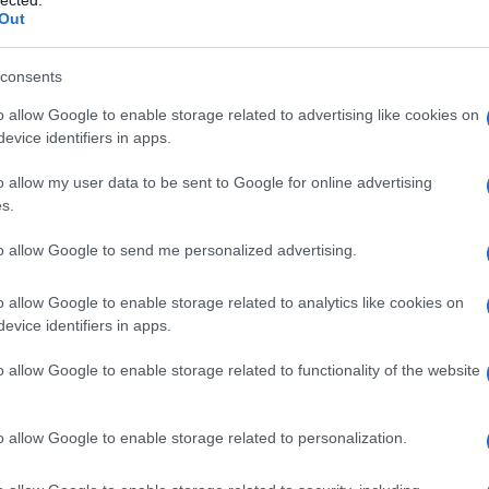
lected.
την Εθνική μας!!!
Out
σε την περιοδεία της στην Κέρκυρα, με τον
Μαΐου στον ιστορικό χώρο της Κάτω Πλατείας. Σε
consents
φιλάθλων, η Εθνική Ελλάδας επικράτησε,
o allow Google to enable storage related to advertising like cookies on
αναμετρήσεων».
evice identifiers in apps.
o allow my user data to be sent to Google for online advertising
s.
 Beaconsfield CC ΦΩΤΟ@ΕΛΟΚ
to allow Google to send me personalized advertising.
o allow Google to enable storage related to analytics like cookies on
evice identifiers in apps.
ών του Πανεπιστημίου Πειραιά. Συνεργάστηκε
o allow Google to enable storage related to functionality of the website
Αθλητική Πορεία της Κέρκυρας», ενώ από τις
 25 χρόνια στο «Κερκυραϊκό Βήμα». Από το 1994
στα «Κερκυραϊκά Σπορ» και από το 2000 και για
o allow Google to enable storage related to personalization.
ων ΣΠΟΡ». Από το 2015 εργάζεται στην
εργάστηκε με την τηλεόραση του Corfu Channel