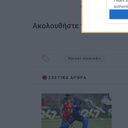
I want t
(στα πρώτα χρόνια λειτ
authenti
Ακολουθήστε το enimerosi
Κρίκετ γυναικών
ΣΧΕΤΙΚA AΡΘΡΑ