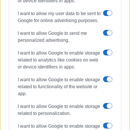
or device identifiers in apps.
Πτυχιούχος Οικονομικών του Πανεπιστημίου
Πειραιά. Συνεργάστηκε στο ξεκίνημα με την
I want to allow my user data to be sent to
«Αθλητική Πορεία της Κέρκυρας», ενώ από τις
Google for online advertising purposes.
αρχές του ΄92 και για 25 χρόνια στο «Κερκυραϊκό
Βήμα». Από το 1994 εκδότης - διευθυντής στα
I want to allow Google to send me
«Κερκυραϊκά Σπορ» και από το 2000 και για 15
personalized advertising.
χρόνια στο «ΦΩΣ των ΣΠΟΡ». Από το 2015
I want to allow Google to enable storage
εργάζεται στην «ΕΝΗΜΕΡΩΣΗ», ενώ
related to analytics like cookies on web
συνεργάστηκε με την τηλεόραση του Corfu
or device identifiers in apps.
Channel (στα πρώτα χρόνια λειτουργίας του) και
Start TV, συνολικά 15 χρόνια.
I want to allow Google to enable storage
related to functionality of the website or
Ακολουθήστε το enimerosi στο
Facebook
app.
I want to allow Google to enable storage
related to personalization.
Συνδρομητές στο e-paper
I want to allow Google to enable storage