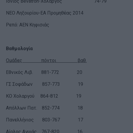
Ιόνιος Bevatron-Χολαργός 74-79
NEO Ληξουρίου-ΕΑ Προμηθέας 2014
Ρεπό: ΑΕΝ Κηφισιάς
Βαθμολογία
Ομάδες πόντοι βαθ.
Εθνικός Λιβ. 881-772 20
ΓΣ Σοφάδων 857-773 19
ΚΟ Χολαργού 864-812 19
Απόλλων Πατ. 852-774 18
Πανελλήνιος 803-767 17
Αίολος Αγυιάς 767-820 16