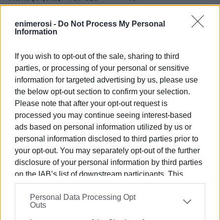
Προμηθέας 784-806 15
enimerosi -
Do Not Process My Personal
Information
Ιόνιος 805-838 15
Ηλυσιακός 836-932 15
If you wish to opt-out of the sale, sharing to third
parties, or processing of your personal or sensitive
Ν. Κηφισιά 730-769 13
information for targeted advertising by us, please use
the below opt-out section to confirm your selection.
Ληξούρι 703-821 11
Please note that after your opt-out request is
*Προμηθέας, Ληξούρι έχουν ματς λιγότερο
processed you may continue seeing interest-based
ads based on personal information utilized by us or
**η Κηφισιά έκανε το ρεπό της
personal information disclosed to third parties prior to
your opt-out. You may separately opt-out of the further
disclosure of your personal information by third parties
Η επόμενη (13η αγωνιστική)
on the IAB’s list of downstream participants. This
information may also be disclosed by us to third parties
Σάββατο 11/1/2025
Personal Data Processing Opt
on the
IAB’s List of Downstream Participants
that may
Outs
further disclose it to other third parties.
Απόλλων Πατρών BSS-Ιόνιος Bevatron