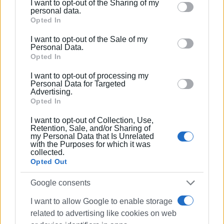
I want to opt-out of the Sharing of my
Please note that this website/app uses one or more
personal data.
Εθνικός Λιβαδειάς-ΑΕΝ Κηφισιάς
Google services and may gather and store information
Opted In
including but not limited to your visit or usage
ΕΑ Προμηθέας 2014-ΓΣ Σοφάδων
I want to opt-out of the Sale of my
behaviour. You may click to grant or deny consent to
Personal Data.
Αίολος Αγυιάς Πατρών-ΝΕΟ Ληξουρίου
Google and its third-party tags to use your data for
Opted In
below specified purposes in below Google consent
ΚΟ Χολαργού-Πανελλήνιος
I want to opt-out of processing my
section.
Personal Data for Targeted
Advertising.
Ρεπό: Ηλυσιακός
Opted In
Εμφανίσεις: 92
I want to opt-out of Collection, Use,
Retention, Sale, and/or Sharing of
my Personal Data that Is Unrelated
with the Purposes for which it was
collected.
Opted Out
Google consents
I want to allow Google to enable storage
related to advertising like cookies on web
ΣΠΥΡΟΣ ΠΙΚΟΥΛΑΣ