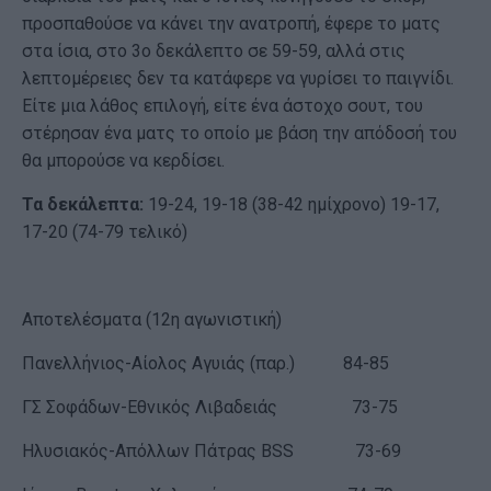
προσπαθούσε να κάνει την ανατροπή, έφερε το ματς
στα ίσια, στο 3ο δεκάλεπτο σε 59-59, αλλά στις
λεπτομέρειες δεν τα κατάφερε να γυρίσει το παιγνίδι.
Είτε μια λάθος επιλογή, είτε ένα άστοχο σουτ, του
στέρησαν ένα ματς το οποίο με βάση την απόδοσή του
θα μπορούσε να κερδίσει.
Τα δεκάλεπτα:
19-24, 19-18 (38-42 ημίχρονο) 19-17,
17-20 (74-79 τελικό)
Αποτελέσματα (12η αγωνιστική)
Πανελλήνιος-Αίολος Αγυιάς (παρ.) 84-85
ΓΣ Σοφάδων-Εθνικός Λιβαδειάς 73-75
Ηλυσιακός-Απόλλων Πάτρας BSS 73-69