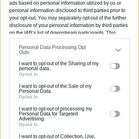
Αληχανίδης 1, Μπάσελ 2, Σολογάνης 2, Σιώπκας,
ads based on personal information utilized by us or
Κούστας, Τάτσης 1.
personal information disclosed to third parties prior to
your opt-out. You may separately opt-out of the further
ΝΑΟ Κέρκυρας (Σπύρος Καρδόνας): Γιαννιώτης Β.,
disclosure of your personal information by third parties
Βέλιος Αρ. 1, Κουλούρης, Ξενάκης 3, Βέλλιος Αγ.,
on the IAB’s list of downstream participants. This
Κουλιεράκης 4, Γκότσης 3, Μπρεντάνος, Κασίμης,
information may also be disclosed by us to third parties
Γλούμης 3, Τίγκας 1, Μελιδονιώτης 1, Κατσαρός Δ.,
Personal Data Processing Opt
on the
IAB’s List of Downstream Participants
that may
Κατσαρός Σπ., Μπρούτσος.
Outs
further disclose it to other third parties.
Εμφανίσεις: 54
I want to opt-out of the Sharing of my
Please note that this website/app uses one or more
personal data.
Google services and may gather and store information
Opted In
including but not limited to your visit or usage
I want to opt-out of the Sale of my
behaviour. You may click to grant or deny consent to
Personal Data.
Google and its third-party tags to use your data for
Opted In
below specified purposes in below Google consent
I want to opt-out of processing my
section.
Personal Data for Targeted
Advertising.
Opted In
ΣΠΥΡΟΣ ΠΙΚΟΥΛΑΣ
I want to opt-out of Collection, Use,
Πτυχιούχος Οικονομικών του Πανεπιστημίου