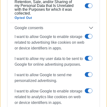
Retention, Sale, and/or Sharing of
Πειραιά. Συνεργάστηκε στο ξεκίνημα με την
my Personal Data that Is Unrelated
with the Purposes for which it was
«Αθλητική Πορεία της Κέρκυρας», ενώ από τις
collected.
αρχές του ΄92 και για 25 χρόνια στο «Κερκυραϊκό
Opted Out
Βήμα». Από το 1994 εκδότης - διευθυντής στα
«Κερκυραϊκά Σπορ» και από το 2000 και για 15
Google consents
χρόνια στο «ΦΩΣ των ΣΠΟΡ». Από το 2015
I want to allow Google to enable storage
εργάζεται στην «ΕΝΗΜΕΡΩΣΗ», ενώ
related to advertising like cookies on web
συνεργάστηκε με την τηλεόραση του Corfu
or device identifiers in apps.
Channel (στα πρώτα χρόνια λειτουργίας του) και
Start TV, συνολικά 15 χρόνια.
I want to allow my user data to be sent to
Google for online advertising purposes.
Ακολουθήστε το enimerosi στο
Facebook
I want to allow Google to send me
personalized advertising.
Συνδρομητές στο e-paper
I want to allow Google to enable storage
related to analytics like cookies on web
or device identifiers in apps.