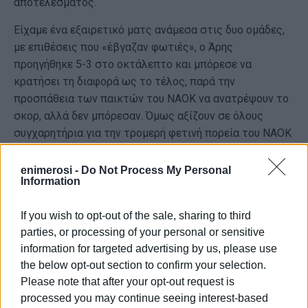
αποτελέσματος.
Είχαμε ένα εξαιρετικό ματς ανάμεσα στις δυο ομάδες,
με επιθέσεις που «έβγαζαν φωτιές», ο Άρης
προηγήθηκε 5-3 στο οκτάλεπτο και μπόρεσε να
κρατήσει τη διαφορά ως το τέλος, παρά την
προσπάθεια των παικτών του ΝΑΟΚ να ανατρέψουν το
σκορ, αλλά δεν μπόρεσαν. Όμως αξίζουν σε όλους
συγχαρητήρια για την τρομερή φετινή πορεία του ΝΑΟΚ
σε όλους, τον προπονητή Σπύρο Καρδόνα και τους
βοηθούς του, του αθλητές και την διοίκηση που στήριξε
enimerosi -
Do Not Process My Personal
Information
την προσπάθεια αφού, ξεκίνησαν με στόχο να μπουν
στα πλέι οφ και άγγιξαν την άνοδο.
If you wish to opt-out of the sale, sharing to third
Τα οκτάλεπτα: 5-3, 4-4, 5-4, 4-5
parties, or processing of your personal or sensitive
information for targeted advertising by us, please use
Άρης Θεσσαλονίκης (Κώστας Παυλίδης): Σαλαμάνης,
the below opt-out section to confirm your selection.
Φωτίου 2, Καλαμπόκας 1, Ζιούτας, Γκοτσόπουλος,
Please note that after your opt-out request is
Αλιαπούλιος, Παπαδόπουλος Δ. 4, Παυλίδης Β. 4,
processed you may continue seeing interest-based