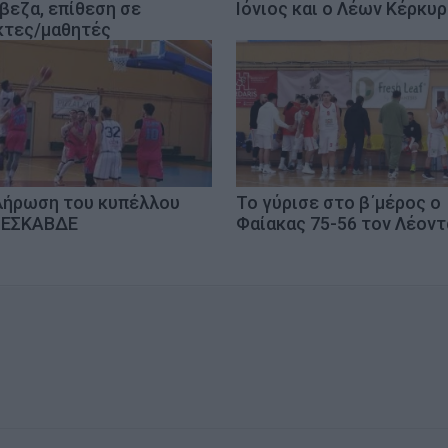
βεζα, επίθεση σε
Ιόνιος και ο Λέων Κέρκυ
κτες/μαθητές
λήρωση του κυπέλλου
Το γύρισε στο β΄μέρος ο
 ΕΣΚΑΒΔΕ
Φαίακας 75-56 τον Λέοντ