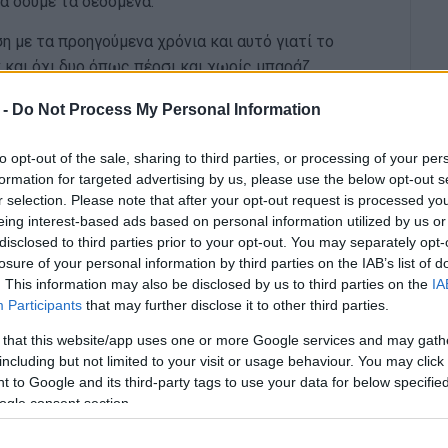
να δούμε τα δεδομένα.
η με τα προηγούμενα χρόνια και αυτό γιατί το
 και όχι δυο όπως πέρσι και χωρίς μπαράζ.
ησί μας ο Κερκυραϊκός, ο Φαίακας, ο Λέων και οι
 -
Do Not Process My Personal Information
χουμε από τα Γιάννενα τους Μολοσσούς και τον ΠΑΣ
κόπολη, από Άρτα τον Πύρρος και τον Αίας, από
to opt-out of the sale, sharing to third parties, or processing of your per
formation for targeted advertising by us, please use the below opt-out s
ος Αγρινίου, τον Λέοντα Μεσολογγίου και τον ΠΑΣ
r selection. Please note that after your opt-out request is processed y
ηκε με wild card στη Γ΄ εθνική.
eing interest-based ads based on personal information utilized by us or
disclosed to third parties prior to your opt-out. You may separately opt-
ευή 18 Αυγούστου, η κλήρωση την Κυριακή 3
losure of your personal information by third parties on the IAB’s list of
ς το Σάββατο 7 Οκτωβρίου.
. This information may also be disclosed by us to third parties on the
IA
Participants
that may further disclose it to other third parties.
ατίσει στην 1η θέση, ενώ υποβιβάζονται οι δύο
 από την Γ’ Εθνική υποβιβαστούν ομάδες, ο
 that this website/app uses one or more Google services and may gath
την Α΄ ΕΣΚΑΒΔΕ.
including but not limited to your visit or usage behaviour. You may click 
 to Google and its third-party tags to use your data for below specifi
λο για τις τέσσερις ομάδες του νησιού μας που θα
ogle consent section.
ς, Πήγασος Νότιας Κέρκυρας, Α.Σ.Ι. Καποδίστριας,