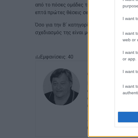
από το πόσες ομάδες της Γ΄ Εθνικής που παί
purpose
επτά πρώτες θέσεις σε κρατάνε 100% στην κα
I want 
Όσο για την Β΄ κατηγορία, σίγουρα η ΓΕ Κέρκυ
σχεδιασμός της είναι μόνο για άνοδο και θεωρ
I want t
web or d
I want t
Εμφανίσεις: 40
or app.
I want t
ΣΠΥΡΟΣ ΠΙΚΟΥΛΑΣ
Πτυχιούχος Οικονομικ
I want t
στο ξεκίνημα με την «
authenti
αρχές του ΄92 και για
εκδότης - διευθυντής 
15 χρόνια στο «ΦΩΣ τ
«ΕΝΗΜΕΡΩΣΗ», ενώ συν
(στα πρώτα χρόνια λειτ