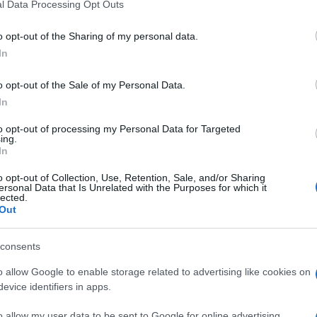
μετοχής σήμερα. Οι ομάδες θα χωριστούν σε 3
l Data Processing Opt Outs
o opt-out of the Sharing of my personal data.
Αστράκα, ο Θρύλος Ιωαννίνων,
ο
Β.Α.Ο. Άρτας, η
In
 η Άνω Πόλη Άρτας, ο Α.Ο. Πάργας, ο Αίολος Αστακού,
ιτσας, ο Α.Ο. Βόνιτσας, ο Γ.Ο. Αμφιλοχίας, ο Αχιλλέας
o opt-out of the Sale of my Personal Data.
ηρακίου και ο Απόλλων Μεσολογγίου. Οι Όμιλοι θα
In
και λογικά δεν θα υπάρχει αμιγώς Όμιλος
to opt-out of processing my Personal Data for Targeted
ουλάχιστον ομάδες από άλλους νομούς.
ing.
In
ευή 18 Αυγούστου, η κλήρωση την Κυριακή 3
o opt-out of Collection, Use, Retention, Sale, and/or Sharing
ς το Σάββατο 5 Νοεμβρίου.
ersonal Data that Is Unrelated with the Purposes for which it
lected.
Out
μίλου, όπως ήταν πέρσι αλλά… οι δύο πρώτες
κάνουν έναν όμιλο μεταφέρουν τα μεταξύ τους
ς) με τις τέσσερις των άλλων Ομίλων. Οι τρεις (3)
consents
γορία.
o allow Google to enable storage related to advertising like cookies on
evice identifiers in apps.
ιού μας της Α΄ κατηγορίας θα στοχεύσουν βασικά
οια θέση τους την εξασφαλίζει, αφού εξαρτάται και
o allow my user data to be sent to Google for online advertising