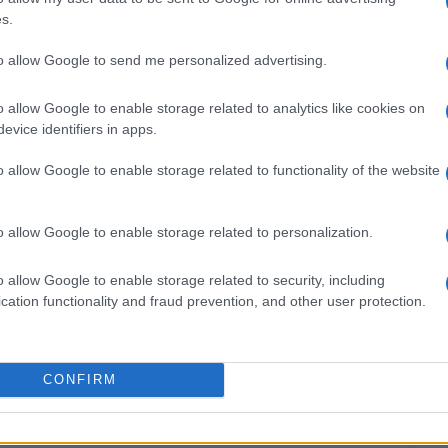
ζουν στην ΕΣΚΑΒΔΕ θα υποβιβαστούν. Οπότε μόνο οι
s.
η
τηγορία, αλλά ίσως και η 12
θέση να είναι αρκετή.
to allow Google to send me personalized advertising.
ρας θέλει να επιστρέψει στην Α΄ κατηγορία, ο
ούμε ότι θα το πετύχει.
o allow Google to enable storage related to analytics like cookies on
evice identifiers in apps.
o allow Google to enable storage related to functionality of the website
o allow Google to enable storage related to personalization.
ών του Πανεπιστημίου Πειραιά. Συνεργάστηκε
o allow Google to enable storage related to security, including
Αθλητική Πορεία της Κέρκυρας», ενώ από τις
cation functionality and fraud prevention, and other user protection.
 25 χρόνια στο «Κερκυραϊκό Βήμα». Από το 1994
στα «Κερκυραϊκά Σπορ» και από το 2000 και για
ων ΣΠΟΡ». Από το 2015 εργάζεται στην
CONFIRM
εργάστηκε με την τηλεόραση του Corfu Channel
ουργίας του) και Start TV, συνολικά 15 χρόνια.