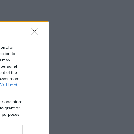
sonal or
ection to
ou may
 personal
out of the
 downstream
B’s List of
er and store
to grant or
ed purposes