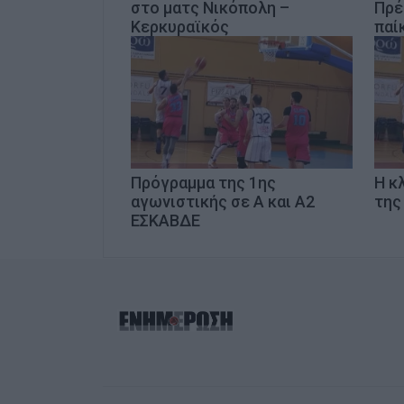
στο ματς Νικόπολη –
Πρέ
Κερκυραϊκός
παί
Πρόγραμμα της 1ης
Η κ
αγωνιστικής σε Α και Α2
της
ΕΣΚΑΒΔΕ