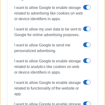
I want to allow Google to enable storage
Εμφανίσεις: 80
related to advertising like cookies on web
or device identifiers in apps.
I want to allow my user data to be sent to
Google for online advertising purposes.
I want to allow Google to send me
personalized advertising.
ΣΠΥΡΟΣ ΠΙΚΟΥΛΑΣ
I want to allow Google to enable storage
Πτυχιούχος Οικονομικών του Πανεπιστημίου
related to analytics like cookies on web
Πειραιά. Συνεργάστηκε στο ξεκίνημα με την
or device identifiers in apps.
«Αθλητική Πορεία της Κέρκυρας», ενώ από τις
I want to allow Google to enable storage
αρχές του ΄92 και για 25 χρόνια στο «Κερκυραϊκό
related to functionality of the website or
Βήμα». Από το 1994 εκδότης - διευθυντής στα
app.
«Κερκυραϊκά Σπορ» και από το 2000 και για 15
χρόνια στο «ΦΩΣ των ΣΠΟΡ». Από το 2015
I want to allow Google to enable storage