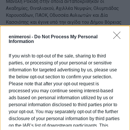
Μανόλη Ροκίδη στην οποία ανταποκρίθηκαν οι
Ακαδημίες, Θιναλιακού, Αχιλλέα Νυμφών, Ολυμπιάδας
Καρουσάδων, ΠΑΟΚ, Οδυσσέα Αυλιωτών και Δία
Κασσιόπης και έγινε υπό την αιγίδα του Δήμου Βόρειας
Κέρκυρας και ΕΠΣ Κέρκυρας..
Η οργάνωση ήταν τέλεια, την είχε αναλάβει η αδελφή
enimerosi -
Do Not Process My Personal
Information
του Γ. Μουζακίτη, με τον Οδυσσέα δίπλα να κάνουν
εξαιρετική δουλειά σε όλους τους τομείς. Ο
If you wish to opt-out of the sale, sharing to third
προπονητής των Ακαδημιών του Θιναλιακού Δ.
parties, or processing of your personal or sensitive
Κουρσάρης ανέλαβε το πρόγραμμα των αγώνων και της
information for targeted advertising by us, please use
διαχείρισης του χώρου, όπου πάνω από 150 παιδιά από
the below opt-out section to confirm your selection.
8 έως 12 χρόνων πήραν μέρος. Τίμησαν και τη μνήμη
Please note that after your opt-out request is
του Γ. Μουζακίτη, παράλληλα ενισχύθηκε η «Πίστη» ο
processed you may continue seeing interest-based
σύλλογος Γονέων και Κηδεμόνων παιδιών με παθήσεις
ads based on personal information utilized by us or
καρκίνου.
personal information disclosed to third parties prior to
Την «Πίστη» εκπροσώπησε ο παλιός διαιτητής
your opt-out. You may separately opt-out of the further
Γιαννακουδάκης , που έδωσε αναμνηστικά στα παιδιά,
disclosure of your personal information by third parties
ενώ το παρών έδωσαν ο βουλευτής Αλέκος Αυλωνίτης,
on the IAB’s list of downstream participants. This
ο Δήμαρχος Βόρειας Κέρκυρας Γ. Μαχειμάρης, ο