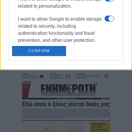
εργάζεται στην «ΕΝΗΜΕΡΩΣΗ», ενώ
related to personalization.
συνεργάστηκε με την τηλεόραση του Corfu
Channel (στα πρώτα χρόνια λειτουργίας του) και
I want to allow Google to enable storage
Start TV, συνολικά 15 χρόνια.
related to security, including
authentication functionality and fraud
prevention, and other user protection.
Ακολουθήστε το enimerosi στο
Facebook
CONFIRM
Συνδρομητές στο e-paper