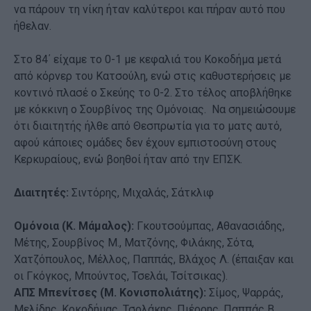
να πάρουν τη νίκη ήταν καλύτεροι και πήραν αυτό που
ήθελαν.
Στο 84΄ είχαμε το 0-1 με κεφαλιά του Κοκοδήμα μετά
από κόρνερ του Κατσούλη, ενώ στις καθυστερήσεις με
κοντινό πλασέ ο Σκεύης το 0-2. Στο τέλος αποβλήθηκε
με κόκκινη ο Σουρβίνος της Ομόνοιας. Να σημειώσουμε
ότι διαιτητής ήλθε από Θεσπρωτία για το ματς αυτό,
αφού κάποιες ομάδες δεν έχουν εμπιστοσύνη στους
Κερκυραίους, ενώ βοηθοί ήταν από την ΕΠΣΚ.
Διαιτητές:
Σιντόρης, Μιχαλάς, Σάτκλιφ
Ομόνοια (Κ. Μάμαλος):
Γκουτσούμπας, Αθανασιάδης,
Μέτης, Σουρβίνος Μ., Ματζόνης, Φιλάκης, Σότα,
Χατζόπουλος, Μέλλος, Παππάς, Βλάχος Λ. (έπαιξαν και
οι Γκόγκος, Μπούντος, Τσελάι, Τσίτσικας).
ΑΠΣ Μπενίτσες (Μ. Κονισπολιάτης):
Σίμος, Ψαρράς,
Μελίδης, Κοκοδήμας, Τσολάκης, Πιέρρης, Παππάς Β.,