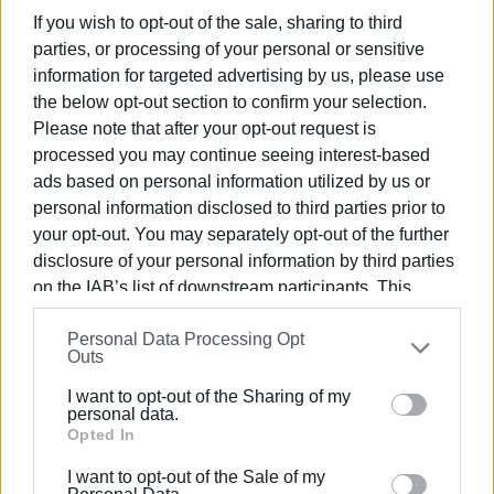
Βαθμολογία
If you wish to opt-out of the sale, sharing to third
ΑΕ Φαιάκων 61
parties, or processing of your personal or sensitive
Δίας Κασσιώπης 45
information for targeted advertising by us, please use
Εθνικός Περουλάδων 43
the below opt-out section to confirm your selection.
Ηρακλής Σφακερών 26
Please note that after your opt-out request is
processed you may continue seeing interest-based
Νότιος Όμιλος
ads based on personal information utilized by us or
Αποτέλεσμα/Πρόγραμμα (4η αγων.)
personal information disclosed to third parties prior to
Ομόνοια-Μπενίτσες 0-2
your opt-out. You may separately opt-out of the further
disclosure of your personal information by third parties
Κυριακή 2/4/2023 ώρα 16:00
on the IAB’s list of downstream participants. This
Μ. Αλέξανδρος - Βολίδα
information may also be disclosed by us to third parties
Personal Data Processing Opt
on the
IAB’s List of Downstream Participants
that may
Βαθμολογία
Outs
further disclose it to other third parties.
ΑΠΣ Μπενίτσες 54
I want to opt-out of the Sharing of my
Ομόνοια 51
Please note that this website/app uses one or more
personal data.
Βολίδα 42
Google services and may gather and store information
Opted In
Μέγας Αλέξανδρος 36
including but not limited to your visit or usage
I want to opt-out of the Sale of my
behaviour. You may click to grant or deny consent to