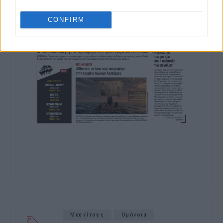
CONFIRM
Μπενίτσες
Ομόνοια