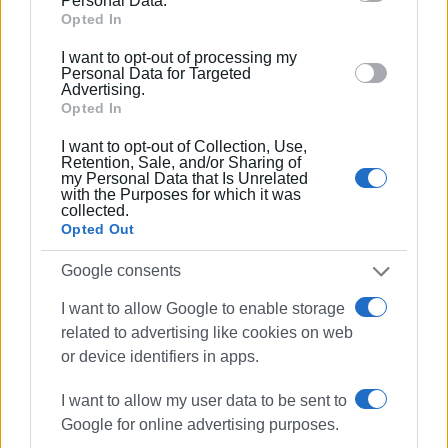
Personal Data.
Google and its third-party tags to use your data for
Opted In
Εμφανίσεις: 96
below specified purposes in below Google consent
I want to opt-out of processing my
section.
Personal Data for Targeted
Advertising.
Opted In
I want to opt-out of Collection, Use,
Retention, Sale, and/or Sharing of
my Personal Data that Is Unrelated
with the Purposes for which it was
collected.
Opted Out
ΣΠΥΡΟΣ ΠΙΚΟΥΛΑΣ
Google consents
Πτυχιούχος Οικονομικών του Πανεπιστημίου
Πειραιά. Συνεργάστηκε στο ξεκίνημα με την
I want to allow Google to enable storage
«Αθλητική Πορεία της Κέρκυρας», ενώ από τις
related to advertising like cookies on web
αρχές του ΄92 και για 25 χρόνια στο «Κερκυραϊκό
or device identifiers in apps.
Βήμα». Από το 1994 εκδότης - διευθυντής στα
«Κερκυραϊκά Σπορ» και από το 2000 και για 15
I want to allow my user data to be sent to
χρόνια στο «ΦΩΣ των ΣΠΟΡ». Από το 2015
Google for online advertising purposes.
εργάζεται στην «ΕΝΗΜΕΡΩΣΗ», ενώ