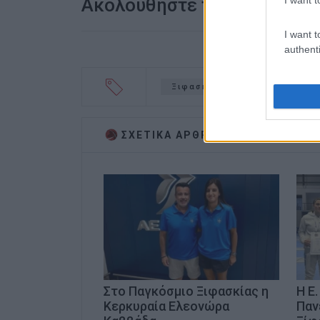
Ακολουθήστε το enimerosi
I want t
authenti
Ξιφασκία
ΣΧΕΤΙΚA AΡΘΡΑ
Στο Παγκόσμιο Ξιφασκίας η
Η Ε
Κερκυραία Ελεονώρα
Παν