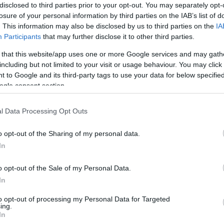
disclosed to third parties prior to your opt-out. You may separately opt-
ο Δαμοκλής ήλθε στο κύπελλο του ξίφους ασκήσεως,
losure of your personal information by third parties on the IAB’s list of
της Αθήνας (ΟΑΚΑ), στην κατηγορία των κοριτσιών
. This information may also be disclosed by us to third parties on the
IA
Participants
that may further disclose it to other third parties.
η
τητα Αλέσια Μαλντσίνα, ήλθε 1
και πήρε το Χρυσό
οστολή, αλλά και τον σύλλογο, που υπό τις
 that this website/app uses one or more Google services and may gath
ίζει και να δημιουργεί ποιοτικούς αθλητές-τριες με
including but not limited to your visit or usage behaviour. You may click 
 to Google and its third-party tags to use your data for below specifi
ogle consent section.
l Data Processing Opt Outs
θλήτριά μας Alesia Maldchyna στο κύπελλο του
o opt-out of the Sharing of my personal data.
In
ετική εμφάνιση και συγκίνησε μικρούς και μεγάλους
o opt-out of the Sale of my Personal Data.
α τα στηρίζουμε, να είναι χαρούμενα και να
In
οχωρούμε.
to opt-out of processing my Personal Data for Targeted
ων
ing.
In