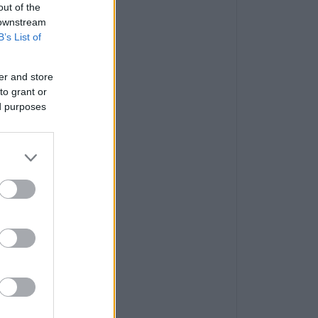
out of the
 downstream
B’s List of
er and store
to grant or
ed purposes