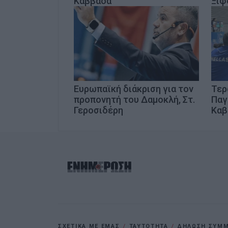
Καββάδα
Ξίφ
Ευρωπαϊκή διάκριση για τον
Τερ
προπονητή του Δαμοκλή, Στ.
Παγ
Γεροσιδέρη
Καβ
ΣΧΕΤΙΚΑ ΜΕ ΕΜΑΣ
ΤΑΥΤΟΤΗΤΑ
ΔΗΛΩΣΗ ΣΥΜΜΟ