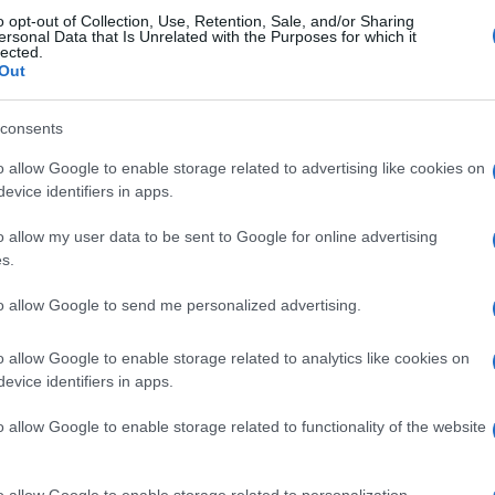
ο Πανελλήνιο κύπελλο ξίφους ασκήσεων,
o opt-out of Collection, Use, Retention, Sale, and/or Sharing
ersonal Data that Is Unrelated with the Purposes for which it
ξης και Νέων ανδρών, Νέων Γυναικών στο κλειστό
lected.
ργάνωση έχει αναλάβει ο Κ.Α.Σ. Δαμοκλής με την
Out
αντικό αθλητικό γεγονός που έρχεται να
ς, έστω και αν οι εγκαταστάσεις μας είναι σε άθλια
consents
o allow Google to enable storage related to advertising like cookies on
evice identifiers in apps.
o allow my user data to be sent to Google for online advertising
s.
ών του Πανεπιστημίου Πειραιά. Συνεργάστηκε
Αθλητική Πορεία της Κέρκυρας», ενώ από τις
to allow Google to send me personalized advertising.
 25 χρόνια στο «Κερκυραϊκό Βήμα». Από το 1994
στα «Κερκυραϊκά Σπορ» και από το 2000 και για
o allow Google to enable storage related to analytics like cookies on
ων ΣΠΟΡ». Από το 2015 εργάζεται στην
evice identifiers in apps.
εργάστηκε με την τηλεόραση του Corfu Channel
ουργίας του) και Start TV, συνολικά 15 χρόνια.
o allow Google to enable storage related to functionality of the website
o allow Google to enable storage related to personalization.