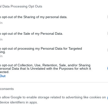
ιστικών υποχρεώσεων των αθλητικών συλλόγων,
l Data Processing Opt Outs
λητριών, κατηγορίας παίδων και εφήβων για το
o opt-out of the Sharing of my personal data.
In
να αποστείλουν ονομαστική κατάσταση, των
ίδονται και διακρίσεις που έχουν λάβει, μέχρι και
o opt-out of the Sale of my Personal Data.
 διεύθυνση
culture@corfu.gov.gr
.
In
to opt-out of processing my Personal Data for Targeted
εις τηλ: 26610 40676.
ing.
In
o opt-out of Collection, Use, Retention, Sale, and/or Sharing
 στο
Facebook
ersonal Data that Is Unrelated with the Purposes for which it
lected.
Out
consents
o allow Google to enable storage related to advertising like cookies on
evice identifiers in apps.