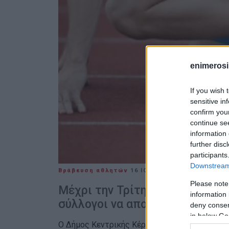
enimerosi
If you wish 
sensitive in
confirm you
continue se
information 
further disc
participants
Downstream 
Βράβευση αθλητών
16 ΙΟΥΝΊΟΥ 2022
/
14:10
Please note
Μέχρι την Τρίτη 21 Ιουνίου, πα
information 
σύλλογοι να αποστείλουν ονομ
deny consent
in below Go
Ο Δήμος Κεντρικής Κέρκυρας και Διαποντίων