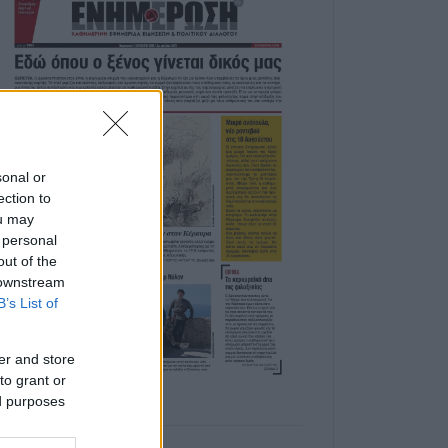
sonal or
ection to
ou may
 personal
out of the
 downstream
B’s List of
er and store
to grant or
ed purposes