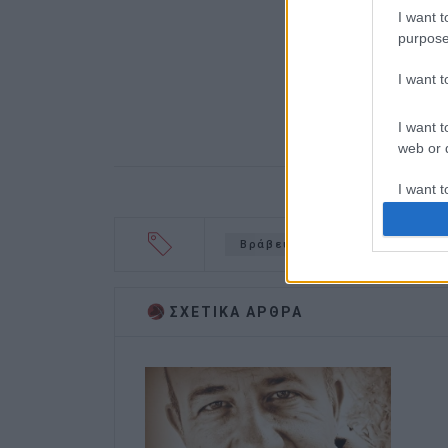
I want t
purpose
I want 
I want t
web or d
I want t
or app.
Βράβευση αθλητών
αθλητ
I want t
I want t
ΣΧΕΤΙΚA AΡΘΡΑ
authenti