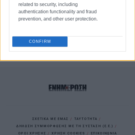
επιστρέφει ο ΝΑΟΚ από τον
related to security, including
Διασυλλογικό Αγώνα Ιστιοπλοΐας
authentication functionality and fraud
της Πρέβεζας
prevention, and other user protection.
Με κερκυραϊκό χρώμα η απονομή
για τις ιστιοπλοϊκές επιδόσεις
CONFIRM
του 2023
ΣΧΕΤΙΚΑ ΜΕ ΕΜΑΣ
ΤΑΥΤΟΤΗΤΑ
ΔΗΛΩΣΗ ΣΥΜΜΟΡΦΩΣΗΣ ΜΕ ΤΗ ΣΥΣΤΑΣΗ (Ε.Ε.)
ΌΡΟΙ ΧΡΗΣΗΣ
ΧΡΗΣΗ COOKIES
ΕΠΙΚΟΙΝΩΝΙΑ