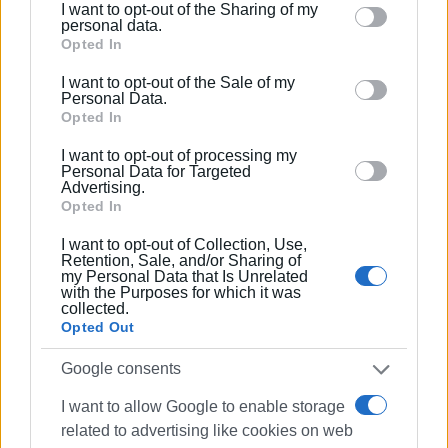
I want to opt-out of the Sharing of my
Please note that this website/app uses one or more
personal data.
Ιστιοπλοΐα
Google services and may gather and store information
Opted In
Corfu Classic Yacht Race
including but not limited to your visit or usage
I want to opt-out of the Sale of my
behaviour. You may click to grant or deny consent to
Personal Data.
Google and its third-party tags to use your data for
Opted In
ΣΧΕΤΙΚA AΡΘΡΑ
below specified purposes in below Google consent
I want to opt-out of processing my
section.
Personal Data for Targeted
Ιστιοπλοϊκός Όμιλος Κέρκυρας -
Advertising.
50 χρόνια λειτουργίας
Opted In
I want to opt-out of Collection, Use,
Retention, Sale, and/or Sharing of
my Personal Data that Is Unrelated
with the Purposes for which it was
Καλή παρουσία ο ΝΑΟΚ στο
collected.
Διασυλλογικό Αγώνα στην
Opted Out
Πρέβεζα
Google consents
I want to allow Google to enable storage
Μεγάλες επιτυχίες του ΝΑΟΚ
related to advertising like cookies on web
στον αγώνα "Coppa Magna Grecia"