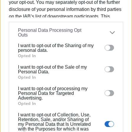
your opt-out. You may separately opt-out of the further
disclosure of your personal information by third parties
on the IAB’s list of downstream participants. This
ΣΠΥΡΟΣ ΠΙΚΟΥΛΑΣ
information may also be disclosed by us to third parties
Πτυχιούχος Οικονομικών του Πανεπιστημίου
Personal Data Processing Opt
on the
IAB’s List of Downstream Participants
that may
Outs
Πειραιά. Συνεργάστηκε στο ξεκίνημα με την
further disclose it to other third parties.
«Αθλητική Πορεία της Κέρκυρας», ενώ από τις
I want to opt-out of the Sharing of my
Please note that this website/app uses one or more
personal data.
αρχές του ΄92 και για 25 χρόνια στο «Κερκυραϊκό
Google services and may gather and store information
Opted In
Βήμα». Από το 1994 εκδότης - διευθυντής στα
including but not limited to your visit or usage
«Κερκυραϊκά Σπορ» και από το 2000 και για 15
I want to opt-out of the Sale of my
behaviour. You may click to grant or deny consent to
Personal Data.
χρόνια στο «ΦΩΣ των ΣΠΟΡ». Από το 2015
Google and its third-party tags to use your data for
Opted In
εργάζεται στην «ΕΝΗΜΕΡΩΣΗ», ενώ
below specified purposes in below Google consent
συνεργάστηκε με την τηλεόραση του Corfu
I want to opt-out of processing my
section.
Personal Data for Targeted
Channel (στα πρώτα χρόνια λειτουργίας του) και
Advertising.
Start TV, συνολικά 15 χρόνια.
Opted In
I want to opt-out of Collection, Use,
Ακολουθήστε το enimerosi στο
Facebook
Retention, Sale, and/or Sharing of
my Personal Data that Is Unrelated
with the Purposes for which it was