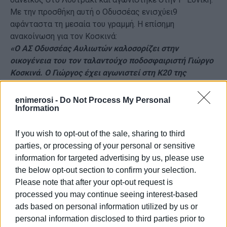
Με την προσθήκη αυτή ο Οδυσσέας ενισχύει9
αφάνταστα τη μεσαία του γραμμή. Η επίσημη
ανακοίνωση για τον Κοσκινά:
«Ο ΑΣ Οδυσσέας Αυλιωτών καλοσορίζει στην
οικογένεια του τον ταλαντούχο ποδοσφαιριστή Γιώργο
Κοσκινά. Ο Γιώργος έχει αγωνιστεί στη Κ20 της
Κέρκυρας και έχει λάβει μέρος στη προετοιμασία της
ανδρικής ομάδας υπό την καθοδήγηση του κ Γρηγορίου
enimerosi -
Do Not Process My Personal
Information
επίσης ήταν μέλος στη Κ20 της Καλλιθέας όπου
συμμετείχε σε φιλικά της ανδρικής ομάδας. Τέλος
πέρσι αγωνίστηκε στο Λουτράκι Γ' εθνική .Του
If you wish to opt-out of the sale, sharing to third
ευχόμαστε να είναι πάντα υγιής και δυνατός».
parties, or processing of your personal or sensitive
Εμφανίσεις: 84
information for targeted advertising by us, please use
the below opt-out section to confirm your selection.
Please note that after your opt-out request is
processed you may continue seeing interest-based
ads based on personal information utilized by us or
personal information disclosed to third parties prior to