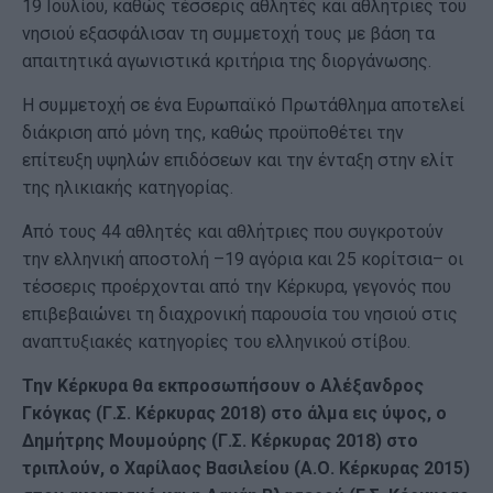
19 Ιουλίου, καθώς τέσσερις αθλητές και αθλήτριες του
νησιού εξασφάλισαν τη συμμετοχή τους με βάση τα
απαιτητικά αγωνιστικά κριτήρια της διοργάνωσης.
Η συμμετοχή σε ένα Ευρωπαϊκό Πρωτάθλημα αποτελεί
διάκριση από μόνη της, καθώς προϋποθέτει την
επίτευξη υψηλών επιδόσεων και την ένταξη στην ελίτ
της ηλικιακής κατηγορίας.
Από τους 44 αθλητές και αθλήτριες που συγκροτούν
την ελληνική αποστολή –19 αγόρια και 25 κορίτσια– οι
τέσσερις προέρχονται από την Κέρκυρα, γεγονός που
επιβεβαιώνει τη διαχρονική παρουσία του νησιού στις
αναπτυξιακές κατηγορίες του ελληνικού στίβου.
Την Κέρκυρα θα εκπροσωπήσουν ο Αλέξανδρος
Γκόγκας (Γ.Σ. Κέρκυρας 2018) στο άλμα εις ύψος, ο
Δημήτρης Μουμούρης (Γ.Σ. Κέρκυρας 2018) στο
τριπλούν, ο Χαρίλαος Βασιλείου (Α.Ο. Κέρκυρας 2015)