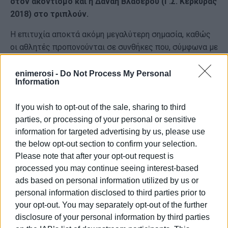
στον ακοντισμό και η Δανάη Βλασερού (Γ.Σ. Κέρκυρας
2018) στο τριπλούν.
Η επιτυχία αποκτά ακόμη μεγαλύτερη σημασία, καθώς
οι αθλητές προπονούνται σε συνθήκες που, σύμφωνα με
ανθρώπους του κερκυραϊκού στίβου, απέχουν από τις
απαιτήσεις του σύγχρονου πρωταθλητισμού. Οι
enimerosi -
Do Not Process My Personal
Information
ελλείψεις στις εγκαταστάσεις του Εθνικού Αθλητικού
Κέντρου Κέρκυρας, με παλαιωμένο ταρτάν,
If you wish to opt-out of the sale, sharing to third
περιορισμένους βοηθητικούς χώρους, έλλειψη
parties, or processing of your personal or sensitive
κλειστού προπονητηρίου και αιθουσών ενδυνάμωσης,
information for targeted advertising by us, please use
αποτελούν διαχρονικά ζητήματα για τα οποία
the below opt-out section to confirm your selection.
προπονητές και σωματεία ζητούν λύσεις.
Please note that after your opt-out request is
processed you may continue seeing interest-based
Παρά τα προβλήματα, οι τέσσερις νεαροί αθλητές
ads based on personal information utilized by us or
κατάφεραν να εξασφαλίσουν την πρόκρισή τους στη
personal information disclosed to third parties prior to
διοργάνωση και θα ταξιδέψουν στην Ιταλία με στόχο
your opt-out. You may separately opt-out of the further
όχι μόνο μια αξιόλογη παρουσία, αλλά και τη διεκδίκηση
disclosure of your personal information by third parties
υψηλών διακρίσεων, καθώς οι επιδόσεις τους τούς