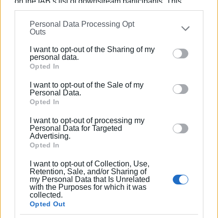
on the IAB’s list of downstream participants. This
επιτρέπουν να αισιοδοξούν για μια ανταγωνιστική
information may also be disclosed by us to third parties
εμφάνιση απέναντι στους κορυφαίους αθλητές της
Personal Data Processing Opt
on the
IAB’s List of Downstream Participants
that may
Ευρώπης.
Outs
further disclose it to other third parties.
Εμφανίσεις: 3618
I want to opt-out of the Sharing of my
Please note that this website/app uses one or more
personal data.
Google services and may gather and store information
Opted In
including but not limited to your visit or usage
I want to opt-out of the Sale of my
behaviour. You may click to grant or deny consent to
Personal Data.
Google and its third-party tags to use your data for
Opted In
below specified purposes in below Google consent
I want to opt-out of processing my
section.
Personal Data for Targeted
Advertising.
Opted In
ΣΠΥΡΟΣ ΠΙΚΟΥΛΑΣ
Πτυχιούχος Οικονομικών του Πανεπιστημίου
I want to opt-out of Collection, Use,
Retention, Sale, and/or Sharing of
Πειραιά. Συνεργάστηκε στο ξεκίνημα με την
my Personal Data that Is Unrelated
«Αθλητική Πορεία της Κέρκυρας», ενώ από τις
with the Purposes for which it was
collected.
αρχές του ΄92 και για 25 χρόνια στο «Κερκυραϊκό
Opted Out
Βήμα». Από το 1994 εκδότης - διευθυντής στα