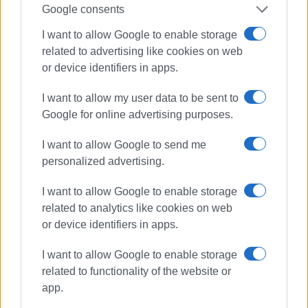
«Κερκυραϊκά Σπορ» και από το 2000 και για 15
Google consents
χρόνια στο «ΦΩΣ των ΣΠΟΡ». Από το 2015
I want to allow Google to enable storage
εργάζεται στην «ΕΝΗΜΕΡΩΣΗ», ενώ
related to advertising like cookies on web
συνεργάστηκε με την τηλεόραση του Corfu
or device identifiers in apps.
Channel (στα πρώτα χρόνια λειτουργίας του) και
Start TV, συνολικά 15 χρόνια.
I want to allow my user data to be sent to
Google for online advertising purposes.
Ακολουθήστε το enimerosi στο
Facebook
I want to allow Google to send me
personalized advertising.
Συνδρομητές στο e-paper
I want to allow Google to enable storage
related to analytics like cookies on web
or device identifiers in apps.
I want to allow Google to enable storage
related to functionality of the website or
app.