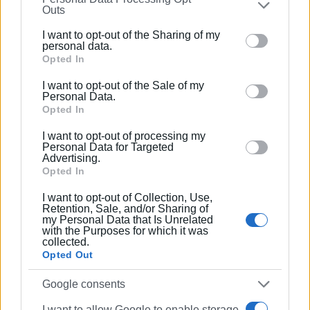
παράταση και, εφόσον χρειαστεί, η διαδικασία των
Outs
further disclose it to other third parties.
πέναλτι.
I want to opt-out of the Sharing of my
Please note that this website/app uses one or more
personal data.
Εμφανίσεις: 3660
Google services and may gather and store information
Opted In
including but not limited to your visit or usage
I want to opt-out of the Sale of my
behaviour. You may click to grant or deny consent to
Personal Data.
Google and its third-party tags to use your data for
Opted In
below specified purposes in below Google consent
I want to opt-out of processing my
section.
Personal Data for Targeted
Advertising.
Opted In
ΣΠΥΡΟΣ ΠΙΚΟΥΛΑΣ
I want to opt-out of Collection, Use,
Retention, Sale, and/or Sharing of
Πτυχιούχος Οικονομικών του Πανεπιστημίου
my Personal Data that Is Unrelated
Πειραιά. Συνεργάστηκε στο ξεκίνημα με την
with the Purposes for which it was
collected.
«Αθλητική Πορεία της Κέρκυρας», ενώ από τις
Opted Out
αρχές του ΄92 και για 25 χρόνια στο «Κερκυραϊκό
Βήμα». Από το 1994 εκδότης - διευθυντής στα
Google consents
«Κερκυραϊκά Σπορ» και από το 2000 και για 15
I want to allow Google to enable storage