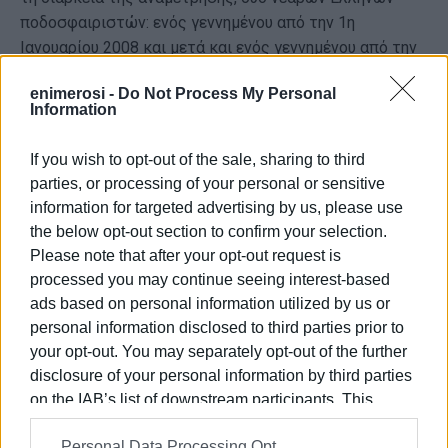
ποδοσφαιριστών: ενός γεννημένου από την 1η
Ιανουαρίου 2008 και μετά και ενός γεννημένου από την
1η Ιανουαρίου 2007 και μετά.
enimerosi -
Do Not Process My Personal
Information
Το Κύπελλο θα διεξαχθεί σε επτά φάσεις, χωρίς να
υπολογίζεται ο τελικός. Οι πέντε πρώτες θα
If you wish to opt-out of the sale, sharing to third
διεξαχθούν με γεωγραφικά κριτήρια, ώστε να
parties, or processing of your personal or sensitive
περιοριστούν οι μετακινήσεις, ενώ όλοι οι αγώνες θα
information for targeted advertising by us, please use
είναι μονοί. Στην 1η και 2η φάση οι ομάδες θα
the below opt-out section to confirm your selection.
χωριστούν σε περιφερειακά γκρουπ, με στόχο μετά τη
Please note that after your opt-out request is
δεύτερη φάση να απομείνουν 64 ομάδες. Η ίδια
processed you may continue seeing interest-based
διαδικασία θα ακολουθηθεί και στις επόμενες τρεις
ads based on personal information utilized by us or
φάσεις, μέχρι να προκύψουν οι οκτώ φιναλίστ.
personal information disclosed to third parties prior to
Οι προημιτελικοί και οι ημιτελικοί θα προκύψουν
your opt-out. You may separately opt-out of the further
disclosure of your personal information by third parties
ύστερα από κλήρωση, ενώ σε όλες τις αναμετρήσεις
on the IAB’s list of downstream participants. This
γηπεδούχος θα είναι η ομάδα που θα κληρώνεται
information may also be disclosed by us to third parties
πρώτη. Σε περίπτωση ισοπαλίας θα ακολουθεί
Personal Data Processing Opt
on the
IAB’s List of Downstream Participants
that may