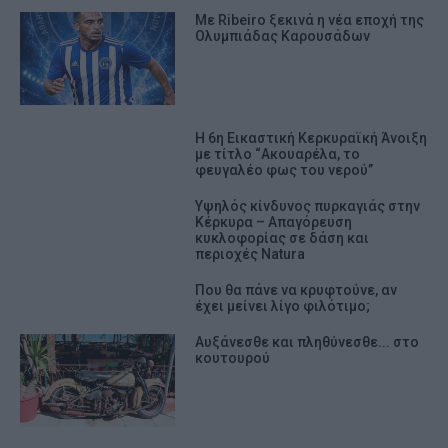
Με Ribeiro ξεκινά η νέα εποχή της
Ολυμπιάδας Καρουσάδων
Η 6η Εικαστική Κερκυραϊκή Άνοιξη
με τίτλο “Ακουαρέλα, το
φευγαλέο φως του νερού”
Υψηλός κίνδυνος πυρκαγιάς στην
Κέρκυρα – Απαγόρευση
κυκλοφορίας σε δάση και
περιοχές Natura
Που θα πάνε να κρυφτούνε, αν
έχει μείνει λίγο φιλότιμο;
Αυξάνεσθε και πληθύνεσθε... στο
κουτουρού