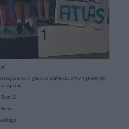
ική.
8 αργυρά και 5 χάλκινα βρέθηκαν στην 4η θέση της
εριφέρειας.
Β και Α
ύθερο
λεύθερο