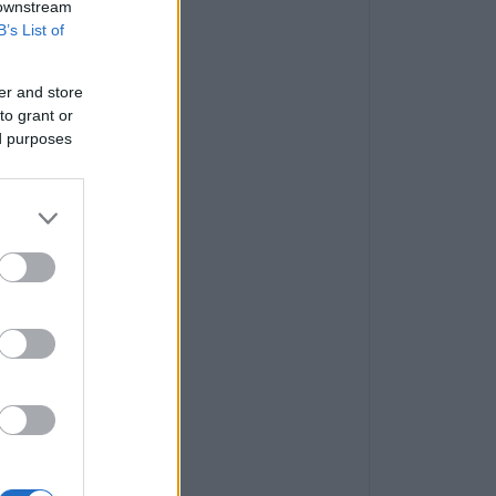
 downstream
B’s List of
er and store
to grant or
ed purposes