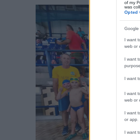
of my P
was col
Opted 
Google 
I want t
web or d
I want t
purpose
I want 
I want t
web or d
I want t
or app.
I want t