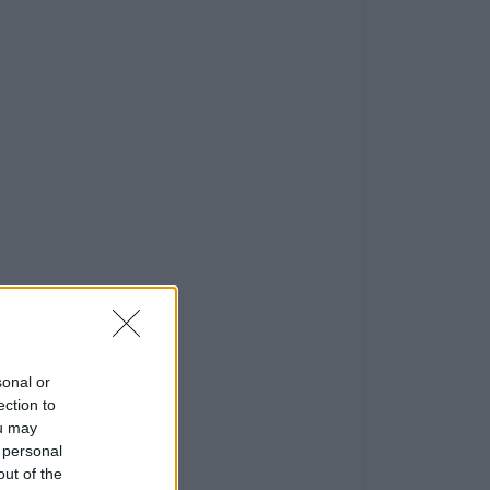
sonal or
ection to
ou may
 personal
out of the