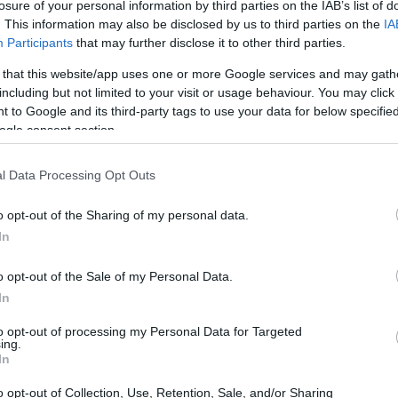
losure of your personal information by third parties on the IAB’s list of
. This information may also be disclosed by us to third parties on the
IA
Participants
that may further disclose it to other third parties.
 that this website/app uses one or more Google services and may gath
including but not limited to your visit or usage behaviour. You may click 
 to Google and its third-party tags to use your data for below specifi
ogle consent section.
l Data Processing Opt Outs
o opt-out of the Sharing of my personal data.
In
o opt-out of the Sale of my Personal Data.
In
ητών της αγωνιστικής να λάβουν μέρος στην τελική
to opt-out of processing my Personal Data for Targeted
ΑΚΑ που έχουν τις προϋποθέσεις πρόκρισης που
ing.
In
 Χατζηδάκη Χατζηδάκη Ζαχαρούλα - Μανωλάκου
ναστάσης - Πουλίδα Λύδια -Παγιατάκη Εύα )
o opt-out of Collection, Use, Retention, Sale, and/or Sharing