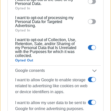
«Αθλητική Πορεία της Κέρκυρας», ενώ από τις
behaviour. You may click to grant or deny consent to
Personal Data.
αρχές του ΄92 και για 25 χρόνια στο «Κερκυραϊκό
Google and its third-party tags to use your data for
Opted In
Βήμα». Από το 1994 εκδότης - διευθυντής στα
below specified purposes in below Google consent
I want to opt-out of processing my
«Κερκυραϊκά Σπορ» και από το 2000 και για 15
section.
Personal Data for Targeted
χρόνια στο «ΦΩΣ των ΣΠΟΡ». Από το 2015
Advertising.
Opted In
εργάζεται στην «ΕΝΗΜΕΡΩΣΗ», ενώ
συνεργάστηκε με την τηλεόραση του Corfu
I want to opt-out of Collection, Use,
Channel (στα πρώτα χρόνια λειτουργίας του) και
Retention, Sale, and/or Sharing of
my Personal Data that Is Unrelated
Start TV, συνολικά 15 χρόνια.
with the Purposes for which it was
collected.
Opted Out
Ακολουθήστε το enimerosi στο
Facebook
Google consents
I want to allow Google to enable storage
Συνδρομητές στο e-paper
related to advertising like cookies on web
or device identifiers in apps.
I want to allow my user data to be sent to
Google for online advertising purposes.