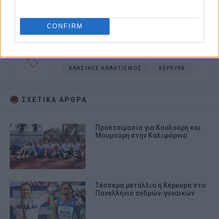
CONFIRM
ΓΕ ΘΙΝΑΛΙΩΝ
ΚΛΑΣΙΚΟΣ ΑΘΛΗΤΙΣΜΟΣ
ΚΕΡΚΥΡΑ
ΣΧΕΤΙΚA AΡΘΡΑ
Προετοιμασία για Κουλούρη και
Μουμούρη στην Καλιφόρνια
Τέσσερα μετάλλια η Κέρκυρα στο
Πανελλήνιο ανδρών-γυναικών