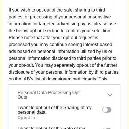
υπόψη το περιβάλλον μέσα στο οποίο προετοιμάζονται
οι νεαροί αθλητές του συλλόγου, επιβεβαιώνοντας ότι
If you wish to opt-out of the sale, sharing to third
το ταλέντο, η επιμονή και η συστηματική δουλειά
parties, or processing of your personal or sensitive
μπορούν να φέρουν αποτελέσματα ακόμη και όταν οι
information for targeted advertising by us, please use
υποδομές παραμένουν πίσω από τις ανάγκες του
the below opt-out section to confirm your selection.
κερκυραϊκού αθλητισμού.
Please note that after your opt-out request is
processed you may continue seeing interest-based
Εμφανίσεις: 3408
ads based on personal information utilized by us or
personal information disclosed to third parties prior to
your opt-out. You may separately opt-out of the further
disclosure of your personal information by third parties
on the IAB’s list of downstream participants. This
information may also be disclosed by us to third parties
Personal Data Processing Opt
on the
IAB’s List of Downstream Participants
that may
Outs
further disclose it to other third parties.
I want to opt-out of the Sharing of my
ΣΠΥΡΟΣ ΠΙΚΟΥΛΑΣ
Please note that this website/app uses one or more
personal data.
Πτυχιούχος Οικονομικών του Πανεπιστημίου
Google services and may gather and store information
Opted In
Πειραιά. Συνεργάστηκε στο ξεκίνημα με την
including but not limited to your visit or usage
I want to opt-out of the Sale of my