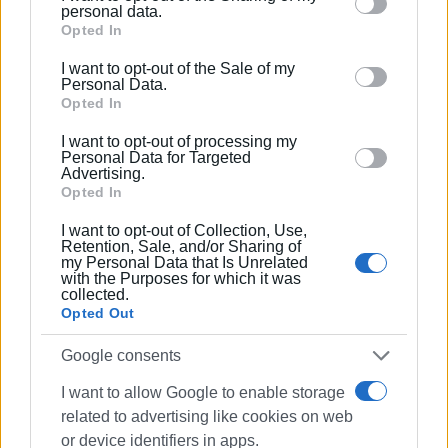
Please note that this website/app uses one or more
personal data.
κοντά μας, συμβαίνουν τέτοια φαινόμενα. Χρειάζεται
Google services and may gather and store information
Opted In
ενημέρωση, ευαισθητοποίηση και, βέβαια,
including but not limited to your visit or usage
I want to opt-out of the Sale of my
συνειδητοποίηση του προβλήματος.
behaviour. You may click to grant or deny consent to
Personal Data.
Google and its third-party tags to use your data for
Opted In
Και να εξομολογηθώ κάτι προσωπικό: χθες ένιωσα
below specified purposes in below Google consent
πολύ τυχερή που τα δικά μου παιδιά είναι πια ενήλικες,
I want to opt-out of processing my
section.
Personal Data for Targeted
που μεγάλωσαν σε μια εποχή και σε ένα περιβάλλον
Advertising.
ασφάλειας, με λιγότερους και περισσότερο
Opted In
ελεγχόμενους κινδύνους.
I want to opt-out of Collection, Use,
Retention, Sale, and/or Sharing of
Οι σημερινοί ή οι αυριανοί γονείς πρέπει να είναι πολύ
my Personal Data that Is Unrelated
“εκπαιδευμένοι” και υποψιασμένοι και, κυρίως, να είναι
with the Purposes for which it was
collected.
πραγματικά κοντά στα παιδιά τους…».
Opted Out
Εμφανίσεις: 4254
Google consents
I want to allow Google to enable storage
related to advertising like cookies on web
or device identifiers in apps.