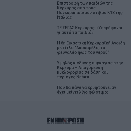
Επιστροφή των παιδιών της
Κέρκυρας από τους
Πανευρωπαϊκούς στίβου Κ18 της
Ιταλίας
ΤΕ ΣΕΓΑΣ Κέρκυρας: «Υπερήφανοι
γι αυτά τα παιδιά»
Η 6η Εικαστική Κερκυραϊκή Άνοιξη
με τίτλο “Ακουαρέλα, το
φευγαλέο φως του νερού”
Υψηλός κίνδυνος πυρκαγιάς στην
Κέρκυρα – Απαγόρευση
κυκλοφορίας σε δάση και
περιοχές Natura
Που θα πάνε να κρυφτούνε, αν
έχει μείνει λίγο φιλότιμο;