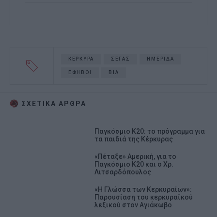
ΚΕΡΚΥΡΑ
ΣΕΓΑΣ
ΗΜΕΡΙΔΑ
ΕΦΗΒΟΙ
ΒΙΑ
ΣΧΕΤΙΚA AΡΘΡΑ
Παγκόσμιο Κ20: το πρόγραμμα για
τα παιδιά της Κέρκυρας
«Πέταξε» Αμερική, για το
Παγκόσμιο Κ20 και ο Χρ.
Λιτσαρδόπουλος
«Η Γλώσσα των Κερκυραίων»:
Παρουσίαση του κερκυραϊκού
λεξικού στον Αγιάκωβο