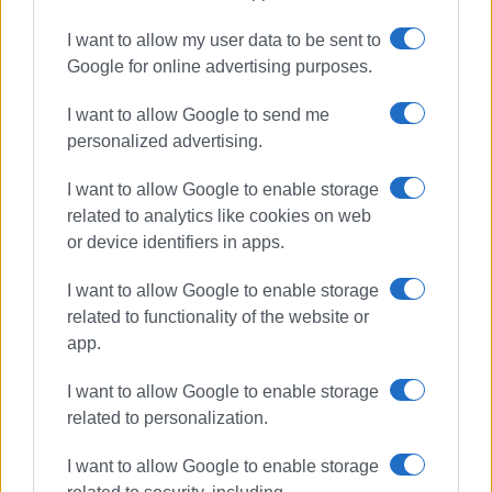
I want to allow my user data to be sent to
Google for online advertising purposes.
ΕΛΕΝΗ ΚΟΡΩΝΑΚΗ
I want to allow Google to send me
personalized advertising.
Εργάζεται στις Εκδόσεις Ενημέρωση από το
1990 σε θέσεις υψηλής ευθύνης. Ειδικεύεται στις
I want to allow Google to enable storage
δημόσιες σχέσεις, το ελεύθερο και το
related to analytics like cookies on web
καλλιτεχνικό ρεπορτάζ.
or device identifiers in apps.
I want to allow Google to enable storage
Ακολουθήστε το enimerosi στο
Facebook
related to functionality of the website or
app.
Συνδρομητές στο e-paper
I want to allow Google to enable storage
related to personalization.
I want to allow Google to enable storage