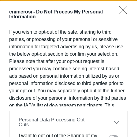
Ως ΤΕ ΣΕΓΑΣ Κέρκυρας οργανώσαμε μια ημερίδα με θέμα
enimerosi -
Do Not Process My Personal
τη βία στους ανηλίκους.
Information
Ακούσαμε τις επιστημονικές εισηγήσεις των
If you wish to opt-out of the sale, sharing to third
ψυχολόγων και της κοινωνικής λειτουργού του
parties, or processing of your personal or sensitive
ΚΕΔΑΣΥ, καθώς και μια παρουσίαση για την
information for targeted advertising by us, please use
παραβατικότητα παιδιών και εφήβων από τον
the below opt-out section to confirm your selection.
Αστυνομικό Διευθυντή Κώστα Βλαχόπουλο.
Please note that after your opt-out request is
processed you may continue seeing interest-based
Και συνειδητοποιήσαμε ότι πρέπει να έχουμε τα μάτια
ads based on personal information utilized by us or
μας ορθάνοιχτα, πρωτίστως οι γονείς και οι
personal information disclosed to third parties prior to
εκπαιδευτικοί, αλλά και όλοι μας ως κοινωνικό
your opt-out. You may separately opt-out of the further
περιβάλλον, ώστε να ανιχνεύουμε περίεργες
disclosure of your personal information by third parties
συμπεριφορές χωρίς να αδιαφορούμε, χωρίς να λέμε
on the IAB’s list of downstream participants. This
“δεν είναι κάτι σπουδαίο”. Γιατί αυτό το “τίποτα
information may also be disclosed by us to third parties
σπουδαίο” μπορεί αύριο να γίνει σιδερογροθιά, μπορεί
Personal Data Processing Opt
on the
IAB’s List of Downstream Participants
that may
να γίνει μαχαίρι…
Outs
further disclose it to other third parties.
I want to opt-out of the Sharing of my
Ζούμε σε μια εποχή που καθημερινά, γύρω μας και