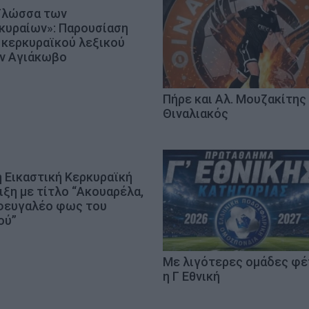
Γλώσσα των
κυραίων»: Παρουσίαση
 κερκυραϊκού λεξικού
ν Αγιάκωβο
Πήρε και Αλ. Μουζακίτης
Θιναλιακός
η Εικαστική Κερκυραϊκή
ιξη με τίτλο “Ακουαρέλα,
φευγαλέο φως του
ού”
Με λιγότερες ομάδες φ
η Γ Εθνική