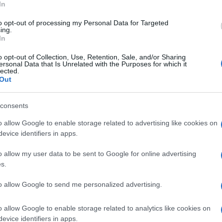
In
όν που έρχεται, κάτι που σημαίνει ότι η ΑΕΛ
to opt-out of processing my Personal Data for Targeted
ing.
 Γ΄ Εθνική, θα πρέπει να έχουν στο ρόστερ τους
In
εννημένους το 2008 και μετά. Και λέμε πέντε ή έξι,
θα πρέπει να υπάρχουν τουλάχιστον άλλοι δύο στον
o opt-out of Collection, Use, Retention, Sale, and/or Sharing
ersonal Data that Is Unrelated with the Purposes for which it
 σε περίπτωση τραυματισμού, τιμωρίας κ.λπ.
lected.
Out
ική συμμετοχή ενός ποδοσφαιριστή έως 17 ετών
ότι θα υπάρξουν διαμαρτυρίες, ωστόσο οι ομάδες θα
consents
 Μπορεί να υπάρξουν αντιδράσεις, όμως εκτιμώ ότι
o allow Google to enable storage related to advertising like cookies on
 και θα βοηθήσει τα ταλαντούχα παιδιά να
evice identifiers in apps.
λέον των επίσημων ανακοινώσεων, οι οποίες
ων προκηρύξεων για τα νέα πρωταθλήματα.
o allow my user data to be sent to Google for online advertising
s.
to allow Google to send me personalized advertising.
o allow Google to enable storage related to analytics like cookies on
ών του Πανεπιστημίου Πειραιά. Συνεργάστηκε
evice identifiers in apps.