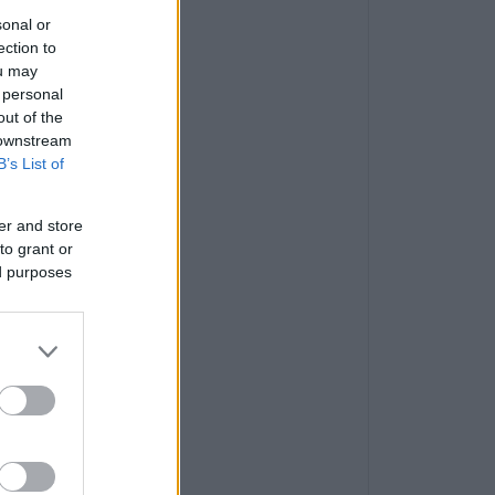
sonal or
ection to
ou may
 personal
out of the
 downstream
B’s List of
er and store
to grant or
ed purposes