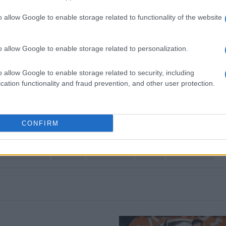
Αθλητική Πορεία της Κέρκυρας», ενώ από τις
 25 χρόνια στο «Κερκυραϊκό Βήμα». Από το 1994
o allow Google to enable storage related to functionality of the website
στα «Κερκυραϊκά Σπορ» και από το 2000 και για
ων ΣΠΟΡ». Από το 2015 εργάζεται στην
o allow Google to enable storage related to personalization.
εργάστηκε με την τηλεόραση του Corfu Channel
ουργίας του) και Start TV, συνολικά 15 χρόνια.
o allow Google to enable storage related to security, including
cation functionality and fraud prevention, and other user protection.
 στο
Facebook
CONFIRM
ΩΤΑΘΛΗΜΑΤΑ
ΕΠΣΚ
ΚΕΡΚΥΡΑ
ΕΠΟ
Γ΄ΕΘΝΙΚΗ