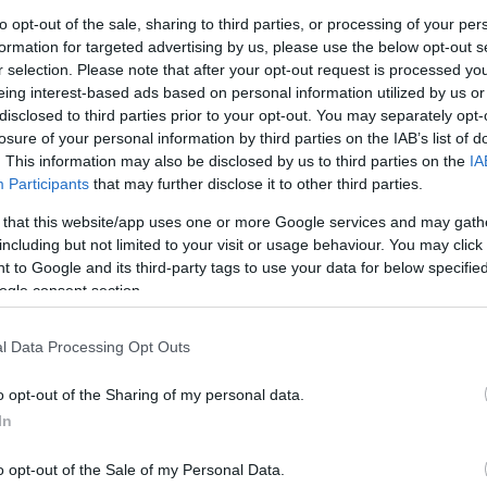
to opt-out of the sale, sharing to third parties, or processing of your per
οχή νέων παιδιών στην ενδεκάδα μιας ομάδας, σε
formation for targeted advertising by us, please use the below opt-out s
ι τις αποφάσεις, τη σεζόν που ολοκληρώθηκε είχε
r selection. Please note that after your opt-out request is processed y
ην υποχρεωτική παρουσία τουλάχιστον ενός
eing interest-based ads based on personal information utilized by us or
 ενώ ευεργετική αποδείχθηκε και η διάταξη που
disclosed to third parties prior to your opt-out. You may separately opt-
losure of your personal information by third parties on the IAB’s list of
κτών Κ18 (γεννημένων το 2007), κάτι που εφάρμοσε
. This information may also be disclosed by us to third parties on the
IA
Participants
that may further disclose it to other third parties.
της υποχρεωτικής συμμετοχής ποδοσφαιριστών
 that this website/app uses one or more Google services and may gath
δίνοντάς τους έτσι τη δυνατότητα συμμετοχής, με
including but not limited to your visit or usage behaviour. You may click 
υς εξέλιξη. Αυτό αναμένεται να εφαρμοστεί και στις
 to Google and its third-party tags to use your data for below specifi
ogle consent section.
η συμμετοχής ενός Κ23. Όπως δήλωσε ο πρόεδρος
ίας και μέλος της Ε.Ε./ΕΠΟ, Κώστας Βρακάς, στη
λες τις ΕΠΣ της χώρας θα υπάρχει υποχρεωτικά
l Data Processing Opt Outs
ιάρκεια του 90λέπτου. Στη Γ΄ Εθνική δύο παίκτες
o opt-out of the Sharing of my personal data.
σία της Super League 2 για έναν παίκτη του 2007.
In
υ αγωνίστηκαν πέρσι στη Γ΄ Εθνική (2007), στο
δί στα 17 θα παίζει στις ΕΠΣ, στα 18 στη Γ΄ Εθνική,
o opt-out of the Sale of my Personal Data.
ι έτοιμο για το ανώτερο επίπεδο».