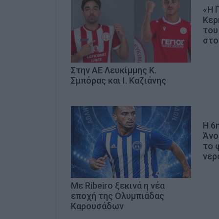
«Η 
Κερ
του
στο
Στην ΑΕ Λευκίμμης Κ.
Σμπόρας και Ι. Καζιάνης
Η 6
Άνο
το 
νερ
Με Ribeiro ξεκινά η νέα
εποχή της Ολυμπιάδας
Καρουσάδων