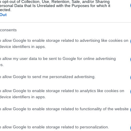
o opt-out of Collection, Use, Retention, Sale, and/or Sharing
ersonal Data that Is Unrelated with the Purposes for which it
ος που κρατούσαν σε αποστάσεις
lected.
Out
οσφαίρου ενώθηκαν και όλοι μαζί
consents
 ενωμένο το κερκυραϊκό ποδόσφαιρο και αυτό έγινε
o allow Google to enable storage related to advertising like cookies on
ς ΕΠΣΚ, του Συνδέσμου Διαιτητών και του
evice identifiers in apps.
αρασκευή (20/2) στον ίδιο χώρο σε μια πολύ
τικό κλίμα.
o allow my user data to be sent to Google for online advertising
s.
σαν σε αποστάσεις κομμάτια του κερκυραϊκού
to allow Google to send me personalized advertising.
αν σε μια εκδήλωση αφετηρία για ακόμη καλύτερες
ονίσουμε όμως πως αυτό το Δ.Σ. της Ένωσης που
o allow Google to enable storage related to analytics like cookies on
υμπόρευση με τους διαιτητές και ελευθερία στον
evice identifiers in apps.
φαίρου), έκανε ακόμη ένα παραπάνω βήμα με την
ροπονητών
o allow Google to enable storage related to functionality of the website
ΠΣ Ηρακλείου κ. Νίκος Τζώρτζογλου, το μέλος της
 κ. Δημοσθένης Κουπτσίδης ήταν καλεσμένοι και
o allow Google to enable storage related to personalization.