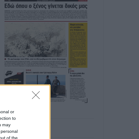
sonal or
ection to
ou may
 personal
out of the