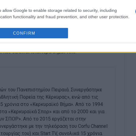
ε επικεφαλής τον πρόεδρο Κ. Χρ. Χυτήρη, τα μέλη
τον κ. Π. Γιούργα και του Συνδέσμου προπονητών
o allow Google to enable storage related to security, including
cation functionality and fraud prevention, and other user protection.
νιά και η υπόσχεση ότι για το καλό του
CONFIRM
ξη από όλους ήταν αυτό που κυριάρχησε, ενώ ο κ.
.Ε. της ΕΠΣΚ, τόνισε ότι προγραμματίζεται και
που θα είναι ιδιαίτερα σημαντικό.
ών του Πανεπιστημίου Πειραιά. Συνεργάστηκε
Αθλητική Πορεία της Κέρκυρας», ενώ από τις
 25 χρόνια στο «Κερκυραϊκό Βήμα». Από το 1994
στα «Κερκυραϊκά Σπορ» και από το 2000 και για
ων ΣΠΟΡ». Από το 2015 εργάζεται στην
εργάστηκε με την τηλεόραση του Corfu Channel
ουργίας του) και Start TV, συνολικά 15 χρόνια.