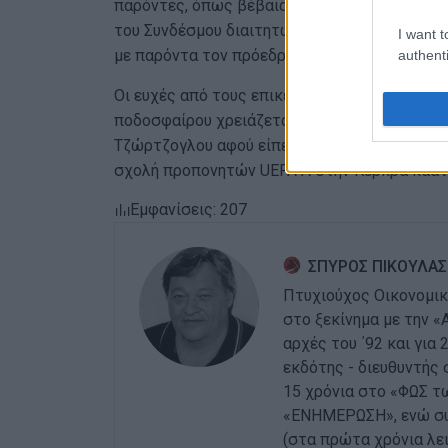
παρόντες, όπως βέβαια και η Ε.Ε. της ΕΠΣΚ μ
του Συνδέσμου διαιτητών με εκπρόσωπό τους 
I want t
με παρόντα τον πρόεδρο κ. Β Καρπατσέλη.
authenti
Οι ευχές από τους επικεφαλής για αυτή τη χρο
ποδοσφαίρου χρειάζεται συνεργασία και στήρι
Τζώρτζογλου αφού είπε τα καλύτερα για την Ε
σχολή προπονητών UEFA A στην Κέρκρα καάτι 
Εμφανίσεις: 207
ΣΠΥΡΟΣ ΠΙΚΟΥΛΑΣ
Πτυχιούχος Οικονομικ
στο ξεκίνημα με την «
αρχές του ΄92 και για
εκδότης - διευθυντής 
15 χρόνια στο «ΦΩΣ τ
«ΕΝΗΜΕΡΩΣΗ», ενώ συν
(στα πρώτα χρόνια λειτ