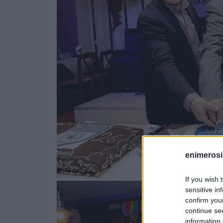
enimerosi
If you wish 
sensitive in
confirm you
continue se
information 