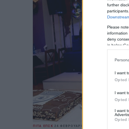
further disc
participants
Downstream 
Please note
information 
deny consent
in below Go
Persona
I want t
Opted 
I want t
Opted 
I want 
Advertis
Opted 
ΠΙΤΑ ΕΠΣΚ
24 ΦΕΒΡΟΥΑΡΊΟΥ 2026
/
17:24
ΣΠΥΡΟΣ