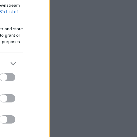
 downstream
B’s List of
er and store
to grant or
ed purposes