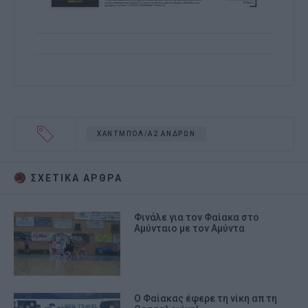
ΧΑΝΤΜΠΟΛ/Α2 ΑΝΔΡΩΝ
ΣΧΕΤΙΚA AΡΘΡΑ
Φινάλε για τον Φαίακα στο
Αμύνταιο με τον Αμύντα
Ο Φαίακας έφερε τη νίκη απ τη