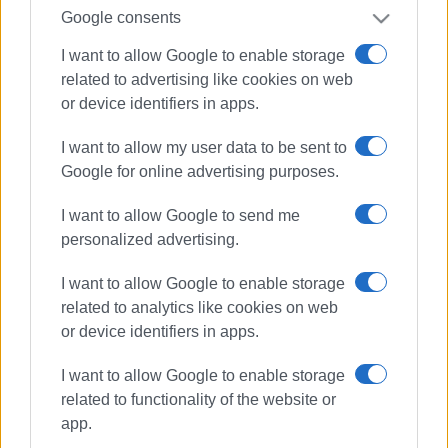
ΣΠΥΡΟΣ ΠΙΚΟΥΛΑΣ
Google consents
Πτυχιούχος Οικονομικών του Πανεπιστημίου
I want to allow Google to enable storage
Πειραιά. Συνεργάστηκε στο ξεκίνημα με την
related to advertising like cookies on web
«Αθλητική Πορεία της Κέρκυρας», ενώ από τις
or device identifiers in apps.
αρχές του ΄92 και για 25 χρόνια στο «Κερκυραϊκό
Βήμα». Από το 1994 εκδότης - διευθυντής στα
I want to allow my user data to be sent to
«Κερκυραϊκά Σπορ» και από το 2000 και για 15
Google for online advertising purposes.
χρόνια στο «ΦΩΣ των ΣΠΟΡ». Από το 2015
εργάζεται στην «ΕΝΗΜΕΡΩΣΗ», ενώ
I want to allow Google to send me
συνεργάστηκε με την τηλεόραση του Corfu
personalized advertising.
Channel (στα πρώτα χρόνια λειτουργίας του) και
Start TV, συνολικά 15 χρόνια.
I want to allow Google to enable storage
related to analytics like cookies on web
or device identifiers in apps.
Ακολουθήστε το enimerosi στο
Facebook
I want to allow Google to enable storage
related to functionality of the website or
Συνδρομητές στο e-paper
app.