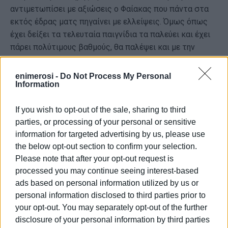
αντιμετωπίσει με αξιώσεις ο Φαίακας που πάντα στα
εκτός έδρας ματς πηγαίνει με ελλείψεις. Όμως όπως
έχει δείξει τα τελευταία παιγνίδια τα παλεύει και έχει
πάρει πολύτιμους βαθμούς, θα παλέψει και με την
ΧΑΝΘ τις όποιες πιθανότητες έχει για να πάρει κάτι
θετικό.
enimerosi -
Do Not Process My Personal
Information
If you wish to opt-out of the sale, sharing to third
A2 Ανδρών
parties, or processing of your personal or sensitive
Πρόγραμμα (14η αγωνιστική)
information for targeted advertising by us, please use
the below opt-out section to confirm your selection.
Σάββατο 14/2/2026
Please note that after your opt-out request is
processed you may continue seeing interest-based
16:00 Χ.Α.Ν.Θ. - Φαίακας Κέρκυρας
ads based on personal information utilized by us or
18:00 Αμύντας Αμυνταίου- ΑΕΣΧ Πυλαίας
personal information disclosed to third parties prior to
your opt-out. You may separately opt-out of the further
18:00 Αερωπός Έδεσσας- ΑΟΧ Βόλος
disclosure of your personal information by third parties