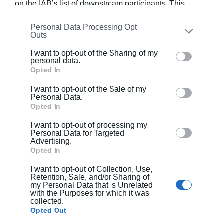
on the IAB’s list of downstream participants. This
20.00 Πόντιοι Κιλκίς – Αλέξανδρος Αξιούπολης
information may also be disclosed by us to third parties
Κυριακή 15/2/2026
Personal Data Processing Opt
on the
IAB’s List of Downstream Participants
that may
Outs
further disclose it to other third parties.
15:30, Ηρακλής- Φοίβος
I want to opt-out of the Sharing of my
Please note that this website/app uses one or more
personal data.
Βαθμολογία:
Χ.Α.Ν.Θ. 25, Ηρακλής Θεσσαλονίκης 24,
Google services and may gather and store information
Opted In
Αερωπός Έδεσσας 19, ΑΟΧ Βόλος 18, Αλέξανδρος
including but not limited to your visit or usage
I want to opt-out of the Sale of my
Αξιούπολης 14, Φοίβος Συκεών 9,
Φαίακας 8
, Αμύντας
behaviour. You may click to grant or deny consent to
Personal Data.
Αμυνταίου 6, ΑΕΣΧ Πυλαίας 5, Πόντιοι Κιλκίς 2.
Google and its third-party tags to use your data for
Opted In
below specified purposes in below Google consent
Εμφανίσεις: 195
I want to opt-out of processing my
section.
Personal Data for Targeted
Advertising.
Opted In
I want to opt-out of Collection, Use,
Retention, Sale, and/or Sharing of
my Personal Data that Is Unrelated
with the Purposes for which it was
collected.
Opted Out