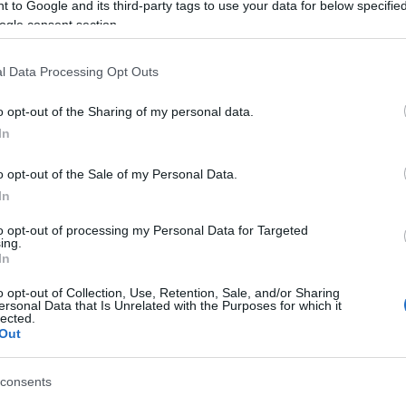
 to Google and its third-party tags to use your data for below specifi
025, τελευταία νίκη με 18-11 επί της ΝΕ
ogle consent section.
. Για τον αγώνα μίλησαν στο pisina.net ο
ο συγκεκριμένο ματς αλλά και τη συνέχεια.
l Data Processing Opt Outs
 ο οποίος δήλωσε:
«Κερδίσαμε μία καλή νεανική
o opt-out of the Sharing of my personal data.
ην πρώτη περίοδο, το πληρώσαμε. Δεχτήκαμε
In
να διορθώσουμε. Επιθετικά ήμασταν καλοί και
στεύω ότι θα συνεχίσουμε με την ίδια διάθεση και
o opt-out of the Sale of my Personal Data.
για τη μέχρι τώρα πορεία. Καλή συνέχεια στην
In
to opt-out of processing my Personal Data for Targeted
ing.
δηλώσεις στο pisina.net τονίζοντας:
In
 μας. Στην αρχή δεν μπήκαμε δυνατά στο παιχνίδι
o opt-out of Collection, Use, Retention, Sale, and/or Sharing
α. Στη συνέχεια όμως ακολουθήσαμε το πλάνο του
ersonal Data that Is Unrelated with the Purposes for which it
lected.
 τον ρυθμό μας και βρήκαμε λύσεις στην επίθεση
Out
δουλεμένη ομάδα.
consents
ρα και ομαδικό πνεύμα και καταφέραμε να φτάσουμε