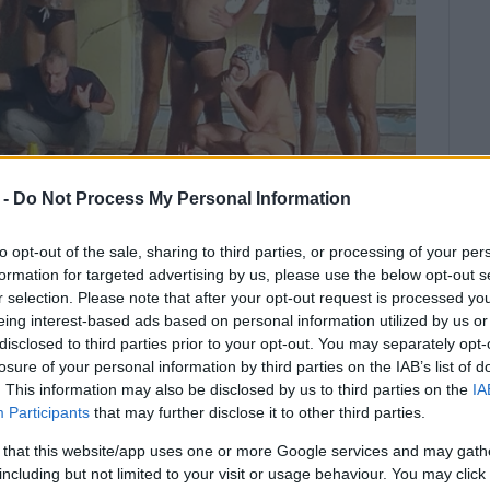
 -
Do Not Process My Personal Information
to opt-out of the sale, sharing to third parties, or processing of your per
formation for targeted advertising by us, please use the below opt-out s
r selection. Please note that after your opt-out request is processed y
eing interest-based ads based on personal information utilized by us or
ροπονητή Σπ. Καρδόνα να δίνει οδηγίες στους
disclosed to third parties prior to your opt-out. You may separately opt-
ΠΥΡΟΣ ΠΙΚΟΥΛΑΣ
losure of your personal information by third parties on the IAB’s list of
. This information may also be disclosed by us to third parties on the
IA
 και πιστεύω ότι θα συνεχίσουμε με
Participants
that may further disclose it to other third parties.
 that this website/app uses one or more Google services and may gath
including but not limited to your visit or usage behaviour. You may click 
κών σε πέντε ματς στο πρωτάθλημα της Α2