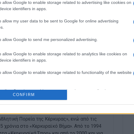
δίπλα μας και μας έδωσε ώθηση. Τώρα κοιτάμε το
o allow Google to enable storage related to advertising like cookies on
evice identifiers in apps.
ας
Γρηγόρη Κουλούρη
, που δεν μπορούσε σήμερα να
o allow my user data to be sent to Google for online advertising
s.
αστε ταχεία ανάρρωση, καθώς επίσης και στον
ου παρότι ήταν τραυματίας.
to allow Google to send me personalized advertising.
αι σε όλους καλές γιορτές, με υγεία και χωρίς
o allow Google to enable storage related to analytics like cookies on
evice identifiers in apps.
 στις 10 Γενάρη του 2026 και θα ταξιδέψει στην
o allow Google to enable storage related to functionality of the website
υ ΟΠΑΘΑ.
o allow Google to enable storage related to personalization.
CONFIRM
o allow Google to enable storage related to security, including
ών του Πανεπιστημίου Πειραιά. Συνεργάστηκε
cation functionality and fraud prevention, and other user protection.
Αθλητική Πορεία της Κέρκυρας», ενώ από τις
 25 χρόνια στο «Κερκυραϊκό Βήμα». Από το 1994
στα «Κερκυραϊκά Σπορ» και από το 2000 και για