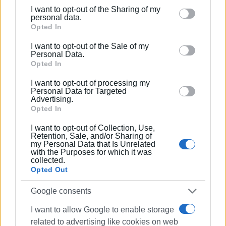
ΑΟ Τρίκαλα - Ανθούπολη
I want to opt-out of the Sharing of my
Please note that this website/app uses one or more
personal data.
Google services and may gather and store information
Opted In
Θεσπρωτός - Τηλυκράτης
including but not limited to your visit or usage
I want to opt-out of the Sale of my
Αναγέννηση Άρτας – Πρόοδος Ρωγών
behaviour. You may click to grant or deny consent to
Personal Data.
Google and its third-party tags to use your data for
Opted In
Αστέρας Σταυρού - Νέα Σελεύκεια
below specified purposes in below Google consent
I want to opt-out of processing my
section.
Ρεπό: Αναγέννηση Σχηματαρίου
Personal Data for Targeted
Advertising.
Φωτο: ΑΕ Λευκίμμης - Η αρχική ενδεκάδα της ΑΕΛ λίγο
Opted In
πριν την έναρξη του ματς με τον Άρη Φιλιατών
I want to opt-out of Collection, Use,
Retention, Sale, and/or Sharing of
Εμφανίσεις: 124
my Personal Data that Is Unrelated
with the Purposes for which it was
collected.
Opted Out
Google consents
I want to allow Google to enable storage
related to advertising like cookies on web