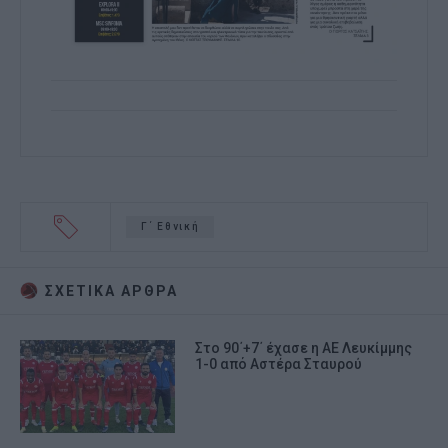
Γ΄ Εθνική
ΣΧΕΤΙΚA AΡΘΡΑ
Στο 90΄+7΄ έχασε η ΑΕ Λευκίμμης
1-0 από Αστέρα Σταυρού