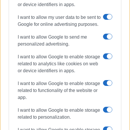
or device identifiers in apps.
ΣΠΥΡΟΣ ΠΙΚΟΥΛΑΣ
I want to allow my user data to be sent to
Πτυχιούχος Οικονομικών του Πανεπιστημίου
Google for online advertising purposes.
Πειραιά. Συνεργάστηκε στο ξεκίνημα με την
«Αθλητική Πορεία της Κέρκυρας», ενώ από τις
I want to allow Google to send me
αρχές του ΄92 και για 25 χρόνια στο «Κερκυραϊκό
personalized advertising.
Βήμα». Από το 1994 εκδότης - διευθυντής στα
«Κερκυραϊκά Σπορ» και από το 2000 και για 15
I want to allow Google to enable storage
χρόνια στο «ΦΩΣ των ΣΠΟΡ». Από το 2015
related to analytics like cookies on web
εργάζεται στην «ΕΝΗΜΕΡΩΣΗ», ενώ
or device identifiers in apps.
συνεργάστηκε με την τηλεόραση του Corfu
Channel (στα πρώτα χρόνια λειτουργίας του) και
I want to allow Google to enable storage
Start TV, συνολικά 15 χρόνια.
related to functionality of the website or
app.
Ακολουθήστε το enimerosi στο
Facebook
I want to allow Google to enable storage
related to personalization.
I want to allow Google to enable storage