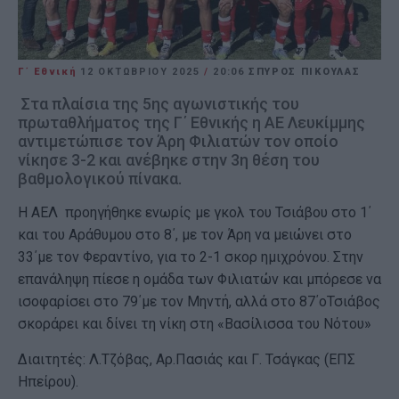
Γ΄ Εθνική
12 ΟΚΤΩΒΡΊΟΥ 2025
/
20:06
ΣΠΥΡΟΣ ΠΙΚΟΥΛΑΣ
Στα πλαίσια της 5ης αγωνιστικής του
πρωταθλήματος της Γ΄ Εθνικής η ΑΕ Λευκίμμης
αντιμετώπισε τον Άρη Φιλιατών τον οποίο
νίκησε 3-2 και ανέβηκε στην 3η θέση του
βαθμολογικού πίνακα.
Η ΑΕΛ προηγήθηκε ενωρίς με γκολ του Τσιάβου στο 1΄
και του Αράθυμου στο 8΄, με τον Άρη να μειώνει στο
33΄με τον Φεραντίνο, για το 2-1 σκορ ημιχρόνου. Στην
επανάληψη πίεσε η ομάδα των Φιλιατών και μπόρεσε να
ισοφαρίσει στο 79΄με τον Μηντή, αλλά στο 87΄οΤσιάβος
σκοράρει και δίνει τη νίκη στη «Βασίλισσα του Νότου»
Διαιτητές: Λ.Τζόβας, Αρ.Πασιάς και Γ. Τσάγκας (ΕΠΣ
Ηπείρου).