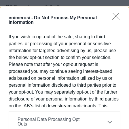
ΠΟ Ελασσόνος 9-7 7
enimerosi -
Do Not Process My Personal
Αναγ. Σχηματαρίου 5-4 6
Information
ΑΟ Τρίκαλα* 5-4 5
If you wish to opt-out of the sale, sharing to third
Νέα Σελεύκεια 4-7 4
parties, or processing of your personal or sensitive
information for targeted advertising by us, please use
Πρόοδος Ρωγών 4-9 1
the below opt-out section to confirm your selection.
Θεσπρωτός 2-18 -3
Please note that after your opt-out request is
processed you may continue seeing interest-based
*Έχουν κάνει το ρεπό τους
ads based on personal information utilized by us or
personal information disclosed to third parties prior to
Πρόγραμμα (6η αγωνιστική )
your opt-out. You may separately opt-out of the further
Κυριακή 19/10 (ώρα 16.00)
disclosure of your personal information by third parties
on the IAB’s list of downstream participants. This
ΑΕ Λευκίμμης - ΠΟ Ελασσόνας
information may also be disclosed by us to third parties
Personal Data Processing Opt
on the
IAB’s List of Downstream Participants
that may
Άρης Φιλιατών - Λαμία
Outs
further disclose it to other third parties.