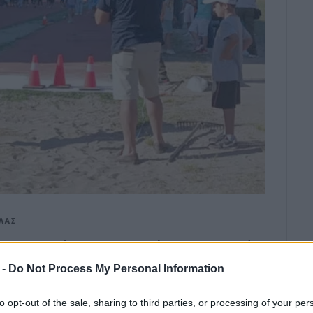
ΛΑΣ
εις και άλματα και είναι μια καλή
 αθλητές και για τους προπονητές
 -
Do Not Process My Personal Information
to opt-out of the sale, sharing to third parties, or processing of your per