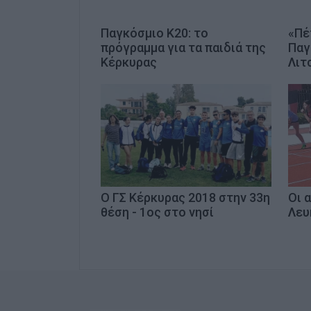
Παγκόσμιο Κ20: το
«Πέ
πρόγραμμα για τα παιδιά της
Παγ
Κέρκυρας
Λιτ
Ο ΓΣ Κέρκυρας 2018 στην 33η
Οι 
θέση - 1ος στο νησί
Λευ