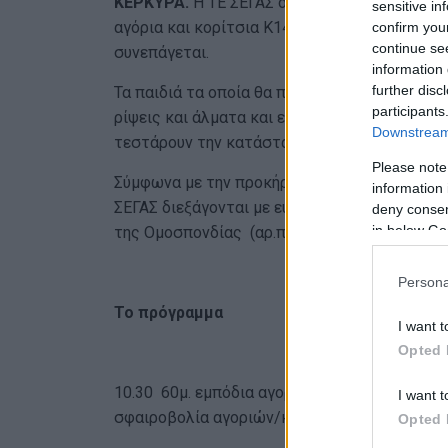
ΚΕΡΚΥΡΑ.
Η ΤΕ ΣΕΓΑΣ όρισε για το Σάββατο 
sensitive in
αγόρια και κορίτσια Κ14, στο ΕΑΚΚ έστω και 
confirm you
continue se
συνεπάγεται.
information 
further disc
Τα παιδιά τα οποία θα πάρουν μέρος έχουν σ
participants
ρίψεις και άλματα και είναι μια καλή ευκαιρία
Downstream 
τεστάρουν την κατάστασή τους, λίγο πριν το 
Please note
Σύμφωνα με την προκήρυξη της ΤΕ οι διασυλλ
information 
ΣΕΓΑΣ διεξάγονται με ευθύνη των τοπικών Ε
deny consent
in below Go
της Ομοσπονδίας (αρ.πρωτ. 6-27/1/2025).
Persona
Το πρόγραμμα
I want t
Opted 
10.30 60μ. εμπόδια αγοριών – μήκος αγοριώ
I want t
σφαιροβολία αγοριών/κοριτσιών
Opted 