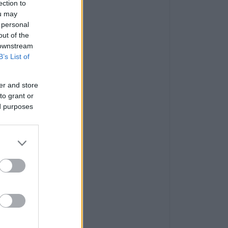
ection to
ou may
 personal
out of the
 downstream
B’s List of
er and store
to grant or
ed purposes