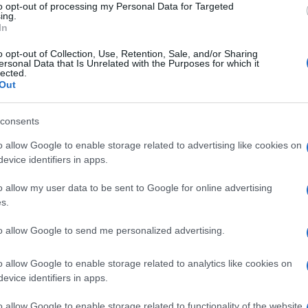
to opt-out of processing my Personal Data for Targeted
ing.
In
o opt-out of Collection, Use, Retention, Sale, and/or Sharing
ersonal Data that Is Unrelated with the Purposes for which it
lected.
Out
consents
σιών
o allow Google to enable storage related to advertising like cookies on
evice identifiers in apps.
o allow my user data to be sent to Google for online advertising
s.
to allow Google to send me personalized advertising.
o allow Google to enable storage related to analytics like cookies on
evice identifiers in apps.
o allow Google to enable storage related to functionality of the website