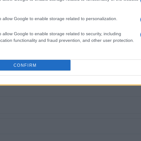
ών του Πανεπιστημίου Πειραιά. Συνεργάστηκε
Αθλητική Πορεία της Κέρκυρας», ενώ από τις
 25 χρόνια στο «Κερκυραϊκό Βήμα». Από το 1994
o allow Google to enable storage related to personalization.
στα «Κερκυραϊκά Σπορ» και από το 2000 και για
ων ΣΠΟΡ». Από το 2015 εργάζεται στην
o allow Google to enable storage related to security, including
εργάστηκε με την τηλεόραση του Corfu Channel
cation functionality and fraud prevention, and other user protection.
ουργίας του) και Start TV, συνολικά 15 χρόνια.
CONFIRM
 στο
Facebook