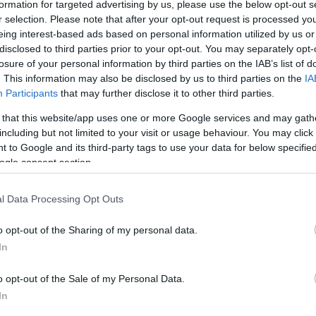
11 Οκτωβρίου τους τελευταίους αγώνες στίβου για
formation for targeted advertising by us, please use the below opt-out s
αν δεν είναι πλέον ανθρώπινο με ότι αυτό
r selection. Please note that after your opt-out request is processed y
eing interest-based ads based on personal information utilized by us or
disclosed to third parties prior to your opt-out. You may separately opt-
losure of your personal information by third parties on the IAB’s list of
ε αρκετά αθλήματα να αγωνιστούν σε δρόμους,
. This information may also be disclosed by us to third parties on the
IA
 και για τα ίδια και για τους προπονητές τους να
Participants
that may further disclose it to other third parties.
ξεκίνημα της προετοιμασίας για τη νέα σεζόν.
 that this website/app uses one or more Google services and may gath
ογικοί αυτοί αγώνες που είναι στο πρόγραμμα του
including but not limited to your visit or usage behaviour. You may click 
ΑΣ/ΤΕ, σύμφωνα με τον αγωνιστικό προγραμματισμό
 to Google and its third-party tags to use your data for below specifi
ogle consent section.
l Data Processing Opt Outs
o opt-out of the Sharing of my personal data.
In
ν/κοριτσιών – επί κοντώ αγοριών/κοριτσιών –
o opt-out of the Sale of my Personal Data.
In