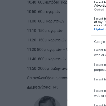
10.40 60μ.εμπόδια κοριτσιών
I want 
Advertis
Opted 
10.50 60μ. αγοριών
I want t
11.00 60μ. κοριτσιών
of my P
was col
Opted 
11.10 150μ. αγοριών
11.20 150μ. κοριτσιών
Google 
11.30 800μ. αγοριών – Vortex αγοριών/κοριτ
I want t
web or d
11.40 800μ. κοριτσιών
I want t
11.50 2000μ. βάδην αγοριών/κοριτσιών
purpose
Θα ακολουθήσει η απονομή επάθλων.
I want 
Εμφανίσεις: 145
I want t
web or d
ΣΠΥΡΟΣ ΠΙΚΟΥΛΑΣ
I want t