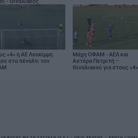
οί - Θιναλιακός
υς «4» η ΑΕ Λευκίμμη
Μάχη ΟΦΑΜ - ΑΕΛ και
ησε στα πέναλτι τον
Αστέρα Πετριτή –
ΑΜ
Θιναλιακού για στους «4
ΡΦΩΣΗΣ ΜΕ ΤΗ ΣΥΣΤΑΣΗ (Ε.Ε.)
ΌΡΟΙ ΧΡΗΣΗΣ
ΧΡΗΣΗ COOKI