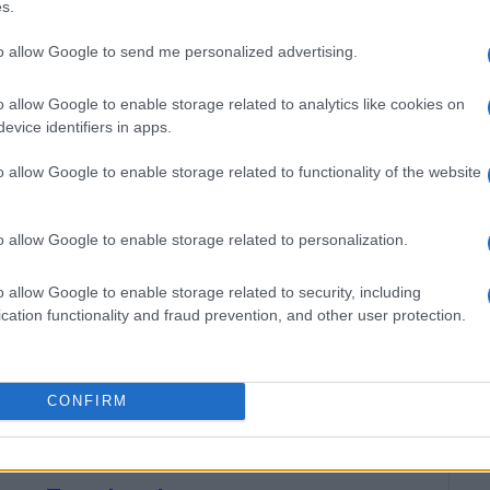
s.
to allow Google to send me personalized advertising.
o allow Google to enable storage related to analytics like cookies on
evice identifiers in apps.
o allow Google to enable storage related to functionality of the website
o allow Google to enable storage related to personalization.
ών του Πανεπιστημίου Πειραιά. Συνεργάστηκε
o allow Google to enable storage related to security, including
Αθλητική Πορεία της Κέρκυρας», ενώ από τις
cation functionality and fraud prevention, and other user protection.
 25 χρόνια στο «Κερκυραϊκό Βήμα». Από το 1994
στα «Κερκυραϊκά Σπορ» και από το 2000 και για
ων ΣΠΟΡ». Από το 2015 εργάζεται στην
εργάστηκε με την τηλεόραση του Corfu Channel
CONFIRM
ουργίας του) και Start TV, συνολικά 15 χρόνια.