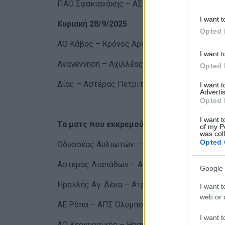
ΠΑΟ Σφακιανάκης – ΑΣ Βολίς 1-4
I want t
Κυριακή 28/9/2025
Opted 
ΑΟ Κάβος – Κρόνος Αργυράδων 0-3
I want t
Αναγέννηση – Αχιλλέας 1-5
Opted 
Δίας – Αστέρας Πετριτή στην παράταση 0-
I want 
Advertis
Opted 
I want t
Τα ματς που εκκρεμούν
of my P
was col
Opted 
Οδυσσέας Αυλιωτών – ΑΕ Λευκίμμης
Αστέρας Λιαπάδων – ΑΟ Κέρκυρα
Google 
Ηρακλής Αγ. Δέκα – Ατρόμητος Στρογγυλής
I want t
web or d
ΑΕ Ρόπα – ΑΠΣ Όλυμπος
I want t
ΑΟ Κερκυραϊκός – Ηρακλής Σφακερών