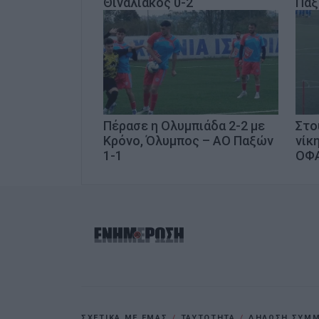
Θιναλιακός 0-2
Παξ
Πέρασε η Ολυμπιάδα 2-2 με
Στο
Κρόνο, Όλυμπος – ΑΟ Παξών
νίκ
1-1
ΟΦ
ΣΧΕΤΙΚΑ ΜΕ ΕΜΑΣ
ΤΑΥΤΟΤΗΤΑ
ΔΗΛΩΣΗ ΣΥΜΜΟ