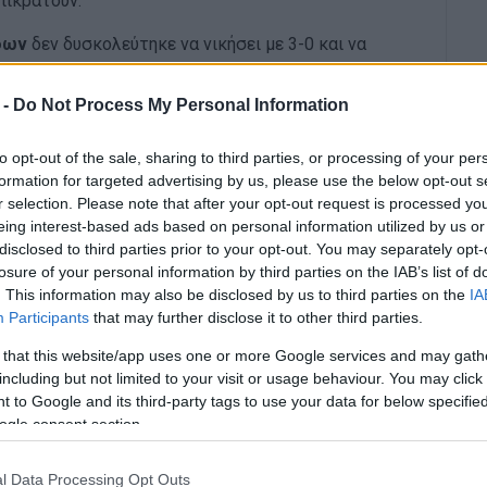
πικρατούν.
δων
δεν δυσκολεύτηκε να νικήσει με 3-0 και να
ο σκορ στο 28΄ και στη συνέχεια ο Μίντζα στο 40΄
ούμενους.
 -
Do Not Process My Personal Information
ε στο 29΄ με τον Χρυσικόπουλο, έχασε 1-5 από τον
to opt-out of the sale, sharing to third parties, or processing of your per
σε στο 36΄με τον Σ. Ξανθό και στο β΄ μέρος πέτυχε
formation for targeted advertising by us, please use the below opt-out s
 68΄, τον Ψαρρά (με κεφαλιά) στο 66΄ και τον
r selection. Please note that after your opt-out request is processed y
eing interest-based ads based on personal information utilized by us or
disclosed to third parties prior to your opt-out. You may separately opt-
ηκε να λυγίσει τον τοπικό Δία. Το ματς στην
losure of your personal information by third parties on the IAB’s list of
ομάδα του Πετριτή σκόραρε στο α΄ ημίχρονο της
. This information may also be disclosed by us to third parties on the
IA
Participants
that may further disclose it to other third parties.
ε 1-0 και πέρασε στην 2η φάση.
 that this website/app uses one or more Google services and may gath
including but not limited to your visit or usage behaviour. You may click 
 to Google and its third-party tags to use your data for below specifi
ogle consent section.
l Data Processing Opt Outs