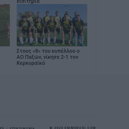
εισιτήρια
Στους «8» του κυπέλλου ο
ΑΟ Παξών, νίκησε 2-1 τον
»
Κερκυραϊκό
© 2023 ENIMEROSI.COM
ES
ΕΠΙΚΟΙΝΩΝΙΑ