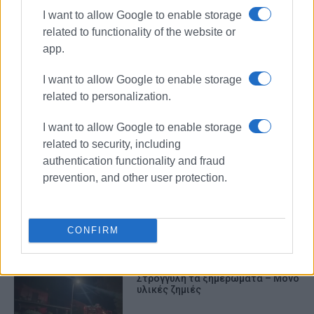
I want to allow Google to enable storage
related to functionality of the website or
app.
I want to allow Google to enable storage
related to personalization.
ΠΥΡΟΣΒΕΣΤΙΚΗ
I want to allow Google to enable storage
related to security, including
ΣΧΕΤΙΚA AΡΘΡΑ
authentication functionality and fraud
prevention, and other user protection.
Κέρκυρα: Σε πλήρη ετοιμότητα το
νέο Ανακριτικό Κλιμάκιο
Αντιμετώπισης Εγκλημάτων
Εμπρησμού (Α.Κ.Α.Ε.Ε.)
CONFIRM
Φωτιά σε εστιατόριο στη
Στρογγυλή τα ξημερώματα – Μόνο
υλικές ζημιές