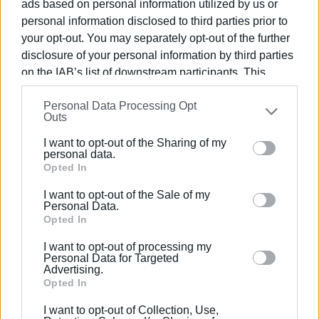
ads based on personal information utilized by us or
personal information disclosed to third parties prior to
your opt-out. You may separately opt-out of the further
disclosure of your personal information by third parties
on the IAB’s list of downstream participants. This
information may also be disclosed by us to third parties
Personal Data Processing Opt
on the
IAB’s List of Downstream Participants
that may
Outs
further disclose it to other third parties.
I want to opt-out of the Sharing of my
Please note that this website/app uses one or more
personal data.
Google services and may gather and store information
Opted In
including but not limited to your visit or usage
I want to opt-out of the Sale of my
behaviour. You may click to grant or deny consent to
Personal Data.
Google and its third-party tags to use your data for
Opted In
Ακολουθήστε το enimerosi στο
Facebook
below specified purposes in below Google consent
I want to opt-out of processing my
section.
Personal Data for Targeted
Advertising.
Συνδρομητές στο e-paper
Opted In
I want to opt-out of Collection, Use,