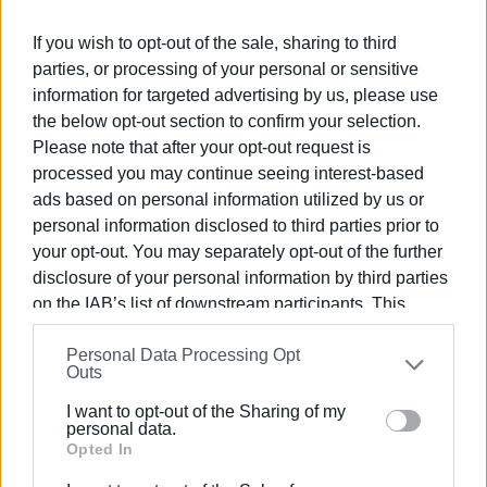
If you wish to opt-out of the sale, sharing to third
parties, or processing of your personal or sensitive
information for targeted advertising by us, please use
the below opt-out section to confirm your selection.
Please note that after your opt-out request is
processed you may continue seeing interest-based
ads based on personal information utilized by us or
personal information disclosed to third parties prior to
your opt-out. You may separately opt-out of the further
disclosure of your personal information by third parties
on the IAB’s list of downstream participants. This
information may also be disclosed by us to third parties
Personal Data Processing Opt
on the
IAB’s List of Downstream Participants
that may
Outs
further disclose it to other third parties.
I want to opt-out of the Sharing of my
Please note that this website/app uses one or more
personal data.
Εμφανίσεις: 181
Google services and may gather and store information
Opted In
including but not limited to your visit or usage