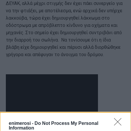
ΔΕΥΑΚ, αλλά μέχρι στιγμής δεν έχει πάει συνεργείο για
να την φτιάξει, με αποτέλεσμα, ενώ αρχικά δεν υπήρχε
λακκούβα, τώρα έχει δημιουργηθεί λάκκωμα στο
οδόστρωμα με απρόβλεπτο κίνδυνο για οχήματα και
μηχανές. Στο σημείο έχει δημιουργηθεί συντριβάνι από
την διαρροή του σωλήνα. Να τονίσουμε ότι η ίδια
βλάβη είχε δημιουργηθεί και πέρυσι αλλά διορθώθηκε
γρήγορα και απέφυγαν το άνοιγμα του δρόμου.
enimerosi -
Do Not Process My Personal
Information