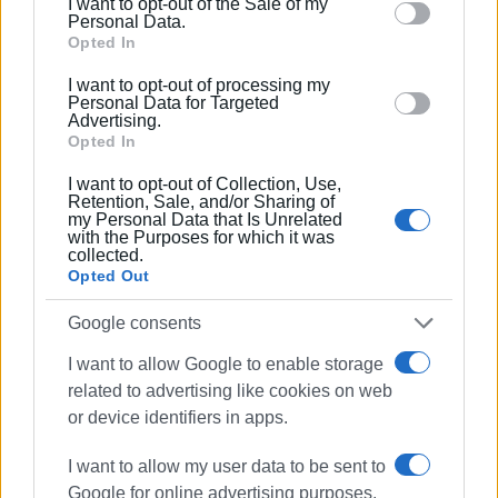
I want to opt-out of the Sale of my
behaviour. You may click to grant or deny consent to
Personal Data.
Google and its third-party tags to use your data for
Opted In
below specified purposes in below Google consent
I want to opt-out of processing my
section.
Personal Data for Targeted
Advertising.
Opted In
I want to opt-out of Collection, Use,
ΕΛΕΝΗ ΚΟΡΩΝΑΚΗ
Retention, Sale, and/or Sharing of
Εργάζεται στις Εκδόσεις Ενημέρωση από το
my Personal Data that Is Unrelated
with the Purposes for which it was
1990 σε θέσεις υψηλής ευθύνης. Ειδικεύεται στις
collected.
δημόσιες σχέσεις, το ελεύθερο και το
Opted Out
καλλιτεχνικό ρεπορτάζ.
Google consents
I want to allow Google to enable storage
related to advertising like cookies on web
or device identifiers in apps.
I want to allow my user data to be sent to
Google for online advertising purposes.