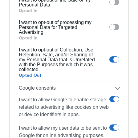
behaviour. You may click to grant or deny consent to
Personal Data.
Google and its third-party tags to use your data for
Opted In
below specified purposes in below Google consent
I want to opt-out of processing my
section.
Personal Data for Targeted
Advertising.
Opted In
I want to opt-out of Collection, Use,
Retention, Sale, and/or Sharing of
my Personal Data that Is Unrelated
with the Purposes for which it was
collected.
Opted Out
Google consents
Ακολουθήστε το enimerosi στο
Facebook
I want to allow Google to enable storage
related to advertising like cookies on web
or device identifiers in apps.
Συνδρομητές στο e-paper
I want to allow my user data to be sent to
Google for online advertising purposes.