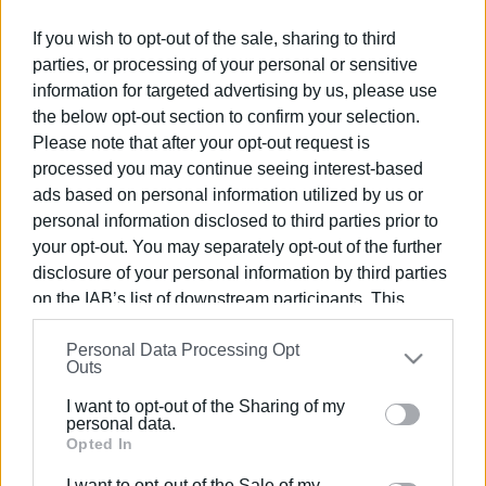
το νησί, ποζάροντας ευγενικά σε όσους του ζητούσαν
μία αναμνηστική φωτογραφία. Το βράδυ μάλιστα της
If you wish to opt-out of the sale, sharing to third
Κυριακής δείπνησε σε γνωστό εστιατόριο της πόλης,
parties, or processing of your personal or sensitive
απολαμβάνοντας τις τοπικές λιχουδιές.
information for targeted advertising by us, please use
the below opt-out section to confirm your selection.
Υπενθυμίζεται, ότι ο Μάτζικ Τζόνσον είχε επισκεφτεί
Please note that after your opt-out request is
την Κέρκυρα ξανά, τόσο το 2021, όσο και το 2023. Από
processed you may continue seeing interest-based
τη φετινή του επίσκεψη υπάρχει και βίντεο, που τον
ads based on personal information utilized by us or
δείχνει να αποβιβάζεται από το σκάφος του, στο νησί.
personal information disclosed to third parties prior to
your opt-out. You may separately opt-out of the further
Πηγή: Sport24.gr
disclosure of your personal information by third parties
on the IAB’s list of downstream participants. This
ΦΩΤΟ@ Corfutourism
information may also be disclosed by us to third parties
Personal Data Processing Opt
on the
IAB’s List of Downstream Participants
that may
Outs
further disclose it to other third parties.
Εμφανίσεις: 121
I want to opt-out of the Sharing of my
Please note that this website/app uses one or more
personal data.
Google services and may gather and store information
Opted In
including but not limited to your visit or usage
I want to opt-out of the Sale of my