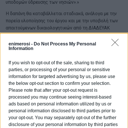
υποδομών ύδρευσης των νησιών».»
Η δαπάνη θα καταβάλλεται σταδιακά, ανάλογα με την
πορεία υλοποίησης του έργου και με την υποβολή των
απαιτούμενων δικαιολογητικών από τη ΔΙΑΔΕΥΑΚ
(συμβάσεις, τιμολόγια, εγκριτικές αποφάσεις κ.λπ.).
enimerosi -
Do Not Process My Personal
ΦΩΤΟ@pixabay
Information
Εμφανίσεις: 103
If you wish to opt-out of the sale, sharing to third
parties, or processing of your personal or sensitive
information for targeted advertising by us, please use
the below opt-out section to confirm your selection.
Please note that after your opt-out request is
processed you may continue seeing interest-based
ads based on personal information utilized by us or
personal information disclosed to third parties prior to
your opt-out. You may separately opt-out of the further
ΒΑΣΙΛΗΣ ΠΑΝΤΑΖΟΠΟΥΛΟΣ
disclosure of your personal information by third parties