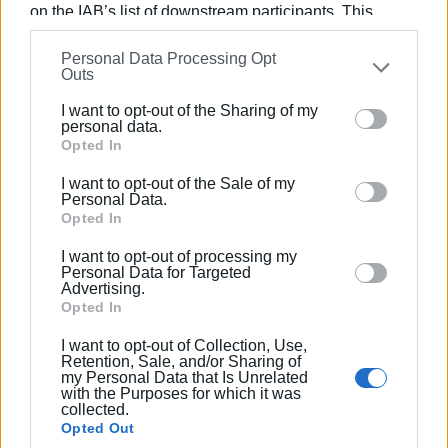
Ο Βασίλης Πανταζόπουλος είναι απόφοιτος του
on the IAB’s list of downstream participants. This
τμήματος Μεσογειακών Σπουδών του
information may also be disclosed by us to third parties
Πανεπιστημίου Αιγαίου (Ρόδος), με ειδίκευση
Personal Data Processing Opt
on the
IAB’s List of Downstream Participants
that may
στις Διεθνείς Σχέσεις. Επιπλέον, είναι κάτοχος
Outs
further disclose it to other third parties.
Μεταπτυχιακού Τίτλου από το Πανεπιστήμιο του
I want to opt-out of the Sharing of my
Readingστις Στρατηγικές Σπουδές.
Please note that this website/app uses one or more
personal data.
Google services and may gather and store information
Opted In
including but not limited to your visit or usage
I want to opt-out of the Sale of my
behaviour. You may click to grant or deny consent to
Personal Data.
Google and its third-party tags to use your data for
Opted In
below specified purposes in below Google consent
I want to opt-out of processing my
section.
Personal Data for Targeted
Advertising.
Opted In
I want to opt-out of Collection, Use,
Retention, Sale, and/or Sharing of
my Personal Data that Is Unrelated
with the Purposes for which it was
collected.
Opted Out