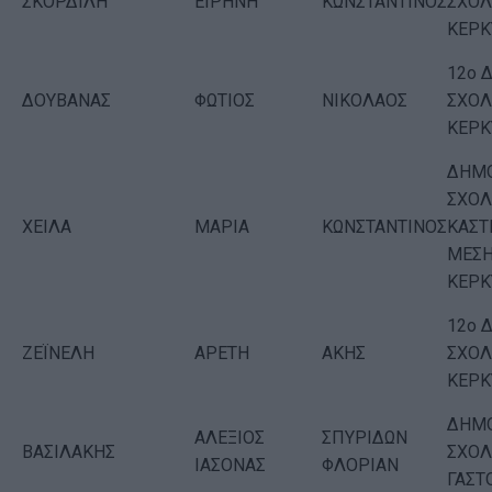
ΣΚΟΡΔΙΛΗ
ΕΙΡΗΝΗ
ΚΩΝΣΤΑΝΤΙΝΟΣ
ΣΧΟΛ
ΚΕΡΚ
12ο 
ΔΟΥΒΑΝΑΣ
ΦΩΤΙΟΣ
ΝΙΚΟΛΑΟΣ
ΣΧΟΛ
ΚΕΡΚ
ΔΗΜΟ
ΣΧΟΛ
ΧΕΙΛΑ
ΜΑΡΙΑ
ΚΩΝΣΤΑΝΤΙΝΟΣ
ΚΑΣΤ
ΜΕΣ
ΚΕΡΚ
12ο 
ΖΕΪΝΕΛΗ
ΑΡΕΤΗ
ΑΚΗΣ
ΣΧΟΛ
ΚΕΡΚ
ΔΗΜΟ
ΑΛΕΞΙΟΣ
ΣΠΥΡΙΔΩΝ
ΒΑΣΙΛΑΚΗΣ
ΣΧΟΛ
ΙΑΣΟΝΑΣ
ΦΛΟΡΙΑΝ
ΓΑΣΤ