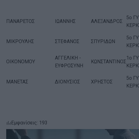
5ο Γ
ΠΑΝΑΡΕΤΟΣ
ΙΩΑΝΝΗΣ
ΑΛΕΞΑΝΔΡΟΣ
ΚΕΡΚ
5ο Γ
ΜΙΚΡΟΥΛΗΣ
ΣΤΕΦΑΝΟΣ
ΣΠΥΡΙΔΩΝ
ΚΕΡΚ
ΑΓΓΕΛΙΚΗ -
1ο Γ
ΟΙΚΟΝΟΜΟΥ
ΚΩΝΣΤΑΝΤΙΝΟΣ
ΕΥΦΡΟΣΥΝΗ
ΚΕΡΚ
5ο Γ
ΜΑΝΕΤΑΣ
ΔΙΟΝΥΣΙΟΣ
ΧΡΗΣΤΟΣ
ΚΕΡΚ
Εμφανίσεις: 193