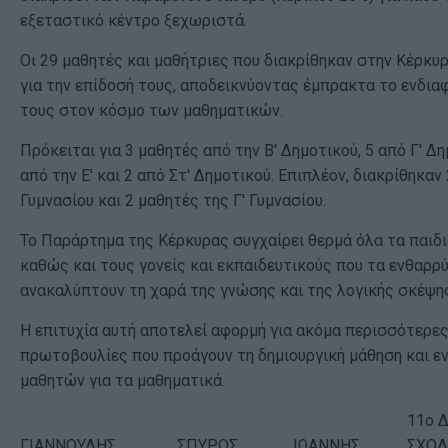
εξεταστικό κέντρο ξεχωριστά.
Οι 29 μαθητές και μαθήτριες που διακρίθηκαν στην Κέρκ
για την επίδοσή τους, αποδεικνύοντας έμπρακτα το ενδια
τους στον κόσμο των μαθηματικών.
Πρόκειται για 3 μαθητές από την Β' Δημοτικού, 5 από Γ' Δημ
από την Ε' και 2 από Στ' Δημοτικού. Επιπλέον, διακρίθηκαν
Γυμνασίου και 2 μαθητές της Γ' Γυμνασίου.
Το Παράρτημα της Κέρκυρας συγχαίρει θερμά όλα τα παιδι
καθώς και τους γονείς και εκπαιδευτικούς που τα ενθαρρ
ανακαλύπτουν τη χαρά της γνώσης και της λογικής σκέψη
Η επιτυχία αυτή αποτελεί αφορμή για ακόμα περισσότερες
πρωτοβουλίες που προάγουν τη δημιουργική μάθηση και ε
μαθητών για τα μαθηματικά.
11ο 
ΓΙΑΝΝΟΥΛΗΣ
ΣΠΥΡΟΣ
ΙΩΑΝΝΗΣ
ΣΧΟΛ