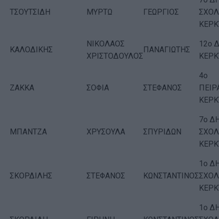
ΤΣΟΥΤΣΙΔΗ
ΜΥΡΤΩ
ΓΕΩΡΓΙΟΣ
ΣΧΟΛ
ΚΕΡΚ
ΝΙΚΟΛΑΟΣ
12o 
ΚΑΛΟΔΙΚΗΣ
ΠΑΝΑΓΙΩΤΗΣ
ΧΡΙΣΤΟΔΟΥΛΟΣ
ΚΕΡΚ
4ο
ΖΑΚΚΑ
ΣΟΦΙΑ
ΣΤΕΦΑΝΟΣ
ΠΕΙΡ
ΚΕΡΚ
7ο Δ
ΜΠΑΝΤΖΑ
ΧΡΥΣΟΥΛΑ
ΣΠΥΡΙΔΩΝ
ΣΧΟΛ
ΚΕΡΚ
1ο Δ
ΣΚΟΡΔΙΛΗΣ
ΣΤΕΦΑΝΟΣ
ΚΩΝΣΤΑΝΤΙΝΟΣ
ΣΧΟΛ
ΚΕΡΚ
1ο Δ