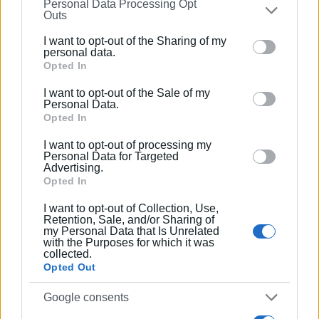
Personal Data Processing Opt
on the
IAB’s List of Downstream Participants
that may
Outs
further disclose it to other third parties.
I want to opt-out of the Sharing of my
Ακολουθήστε το enimerosi στο
Facebook
Please note that this website/app uses one or more
personal data.
Google services and may gather and store information
Opted In
including but not limited to your visit or usage
I want to opt-out of the Sale of my
Συνδρομητές στο e-paper
behaviour. You may click to grant or deny consent to
Personal Data.
Google and its third-party tags to use your data for
Opted In
below specified purposes in below Google consent
I want to opt-out of processing my
section.
Personal Data for Targeted
Advertising.
Opted In
I want to opt-out of Collection, Use,
Retention, Sale, and/or Sharing of
my Personal Data that Is Unrelated
with the Purposes for which it was
collected.
Opted Out
Google consents