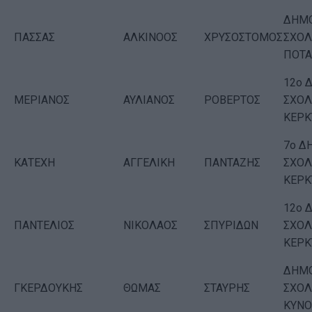
ΔΗΜΟ
ΠΑΣΣΑΣ
ΑΛΚΙΝΟΟΣ
ΧΡΥΣΟΣΤΟΜΟΣ
ΣΧΟΛ
ΠΟΤ
12ο 
ΜΕΡΙΑΝΟΣ
ΑΥΛΙΑΝΟΣ
ΡΟΒΕΡΤΟΣ
ΣΧΟΛ
ΚΕΡΚ
7ο Δ
ΚΑΤΕΧΗ
ΑΓΓΕΛΙΚΗ
ΠΑΝΤΑΖΗΣ
ΣΧΟΛ
ΚΕΡΚ
12ο 
ΠΑΝΤΕΛΙΟΣ
ΝΙΚΟΛΑΟΣ
ΣΠΥΡΙΔΩΝ
ΣΧΟΛ
ΚΕΡΚ
ΔΗΜΟ
ΓΚΕΡΔΟΥΚΗΣ
ΘΩΜΑΣ
ΣΤΑΥΡΗΣ
ΣΧΟΛ
ΚΥΝΟ