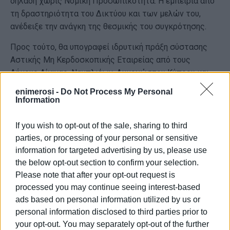
δηλαδή χωρίς Νομική Προσωπικότητα. Η εμπειρία από
τη δραστηριότητα του Δικτύου και των μελών του,
ανέδειξε την ανάγκη της θεσμικής του συγκρότησης.
Προς τούτο, θα υπογραφεί ιδρυτική πράξη σύστασης
Αστικής Μη Κερδοσκοπικής Εταιρείας από τους
Δήμους Αίγινας, Ναυπλιέων, Αμμοχώστου Κύπρου και
τον Δήμο Κεντρικής Κέρκυρας και Διαποντίων Νήσων,
enimerosi -
Do Not Process My Personal
ο οποίος και προεδρεύει του δικτύου τη διετία 2024
Information
-2025.
If you wish to opt-out of the sale, sharing to third
Την ιδρυτική πράξη θα υπογράψουν οι Δήμαρχοι
Αίγινας
parties, or processing of your personal or sensitive
Ιωάννης Ζορμπάς, Ναυπλίου Δημήτριος Ορφανός
,
information for targeted advertising by us, please use
Αμμοχώστου Κύπρου Δρ. Σίμος Ιωάννου
και
the below opt-out section to confirm your selection.
Κεντρικής Κέρκυρας και Διαποντίων Νήσων
Please note that after your opt-out request is
Στέφανος Πουλημένος, την Τετάρτη 21η Μαΐου 2025
processed you may continue seeing interest-based
στις 19.30
στον εσωτερικό προαύλιο χώρο της Μονής
ads based on personal information utilized by us or
Υ.Θ. Πλατυτέρας, όπου βρίσκεται και ο τάφος του
personal information disclosed to third parties prior to
Ιωάννη Καποδίστρια.
your opt-out. You may separately opt-out of the further