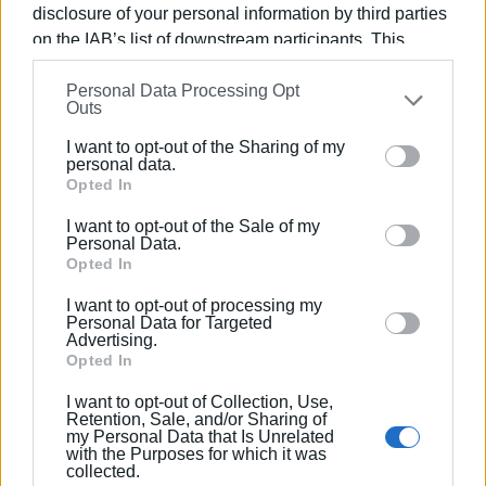
disclosure of your personal information by third parties
Την τελετή θα πλαισιώσει μικρό καλλιτεχνικό
on the IAB’s list of downstream participants. This
πρόγραμμα από την Χορωδία Κέρκυρας, υπό τη
information may also be disclosed by us to third parties
Διεύθυνση της Δήμητρας Καλογεροπούλου. Η είσοδος
Personal Data Processing Opt
on the
IAB’s List of Downstream Participants
that may
θα είναι ελεύθερη για το κοινό.
Outs
further disclose it to other third parties.
I want to opt-out of the Sharing of my
ΦΩΤΟ@ ΔΗΜΟΣ ΚΕΝΤΡΙΚΗΣ ΚΕΡΚΥΡΑΣ ΚΑΙ
Please note that this website/app uses one or more
personal data.
ΔΙΑΠΟΝΤΙΩΝ ΝΗΣΩΝ
Google services and may gather and store information
Opted In
including but not limited to your visit or usage
Εμφανίσεις: 114
I want to opt-out of the Sale of my
behaviour. You may click to grant or deny consent to
Personal Data.
Google and its third-party tags to use your data for
Opted In
below specified purposes in below Google consent
I want to opt-out of processing my
section.
Personal Data for Targeted
Advertising.
Opted In
I want to opt-out of Collection, Use,
Retention, Sale, and/or Sharing of
my Personal Data that Is Unrelated
with the Purposes for which it was
collected.