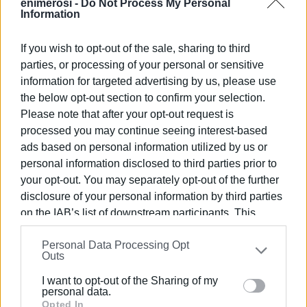
enimerosi -
Do Not Process My Personal
αντιμετώπισης συμβάντων που χρήζουν άμεσης
Information
βοήθειας.
If you wish to opt-out of the sale, sharing to third
Ο Πρόεδρος του Συλλόγου τόνισε: "Ευχαριστούμε πολύ
parties, or processing of your personal or sensitive
το ΕΚΑΒ καθώς και τους διασώστες- εκπαιδευτές κο
information for targeted advertising by us, please use
Θωμά και κα Ιφιγένεια για την εξαιρετική παρουσίαση
the below opt-out section to confirm your selection.
και τη συνεργασία. Τέλος, ευχαριστούμε πολύ το
Please note that after your opt-out request is
ιατρείο Κέρκυρας για τη φιλοξενία του σεμιναρίου."
processed you may continue seeing interest-based
ads based on personal information utilized by us or
Εμφανίσεις: 90
personal information disclosed to third parties prior to
your opt-out. You may separately opt-out of the further
disclosure of your personal information by third parties
on the IAB’s list of downstream participants. This
information may also be disclosed by us to third parties
Personal Data Processing Opt
on the
IAB’s List of Downstream Participants
that may
Outs
further disclose it to other third parties.
I want to opt-out of the Sharing of my
Please note that this website/app uses one or more
personal data.
ΕΛΕΝΗ ΚΟΡΩΝΑΚΗ
Google services and may gather and store information
Opted In