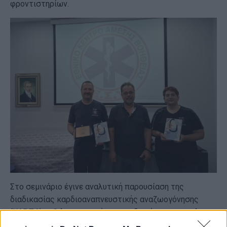
φροντιστηρίων.
Στο σεμινάριο έγινε αναλυτική παρουσίαση της
διαδικασίας καρδιοαναπνευστικής αναζωογόνησης
(ΚΑΡΠΑ) καθώς και η χρήση απινιδωτή σε περιπτώσεις
έκτακτης ανάγκης ενώ δόθηκαν αναλυτικές οδηγίες