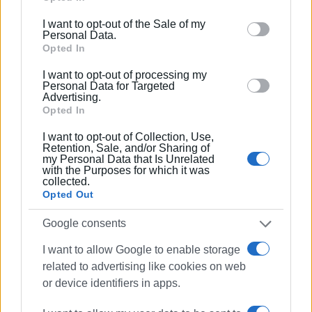
including but not limited to your visit or usage
Εργάζεται στις Εκδόσεις Ενημέρωση από το
I want to opt-out of the Sale of my
behaviour. You may click to grant or deny consent to
1990 σε θέσεις υψηλής ευθύνης. Ειδικεύεται στις
Personal Data.
Google and its third-party tags to use your data for
Opted In
δημόσιες σχέσεις, το ελεύθερο και το
below specified purposes in below Google consent
καλλιτεχνικό ρεπορτάζ.
I want to opt-out of processing my
section.
Personal Data for Targeted
Advertising.
Opted In
I want to opt-out of Collection, Use,
Retention, Sale, and/or Sharing of
my Personal Data that Is Unrelated
with the Purposes for which it was
collected.
Opted Out
Google consents
I want to allow Google to enable storage
related to advertising like cookies on web
or device identifiers in apps.