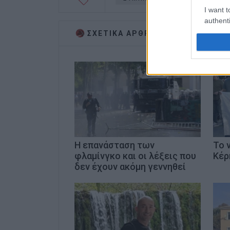
I want t
authenti
ΣΧΕΤΙΚA AΡΘΡΑ
Η επανάσταση των
Το 
φλαμίνγκο και οι λέξεις που
Κέρ
δεν έχουν ακόμη γεννηθεί