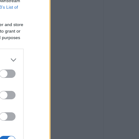
 downstream
B’s List of
er and store
to grant or
ed purposes