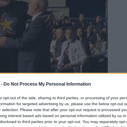
 -
Do Not Process My Personal Information
to opt-out of the sale, sharing to third parties, or processing of your per
formation for targeted advertising by us, please use the below opt-out s
ποιήσουμε πως όλα όσα συνέβησαν
r selection. Please note that after your opt-out request is processed y
ία του Δημάρχου έως την
eing interest-based ads based on personal information utilized by us or
ρμονικής έγιναν εν αγνοία της
disclosed to third parties prior to your opt-out. You may separately opt-