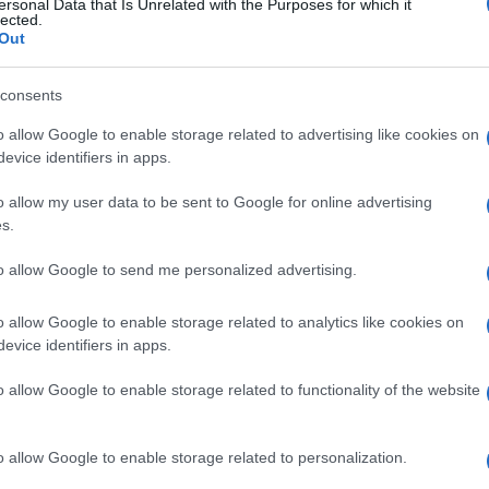
ersonal Data that Is Unrelated with the Purposes for which it
όλα όσα συνέβησαν στην Χειμάρρα από την
lected.
Out
ς Δημοτικής φιλαρμονικής έγιναν εν αγνοία της
.
consents
o allow Google to enable storage related to advertising like cookies on
evice identifiers in apps.
o allow my user data to be sent to Google for online advertising
s.
to allow Google to send me personalized advertising.
o allow Google to enable storage related to analytics like cookies on
evice identifiers in apps.
 στο
Facebook
o allow Google to enable storage related to functionality of the website
o allow Google to enable storage related to personalization.
ΔΗΜΟΣ ΒΟΡΕΙΑΣ ΚΕΡΚΥΡΑΣ
ΑΛΒΑΝΙΑ
ΕΚΛΟΓΕΣ
ΡΑΜΑ