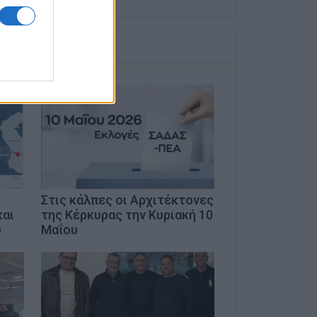
Στις κάλπες οι Αρχιτέκτονες
και
της Κέρκυρας την Κυριακή 10
υ
Μαΐου