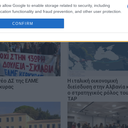
o allow Google to enable storage related to security, including
cation functionality and fraud prevention, and other user protection.
CONFIRM
νέο ΔΣ της ΕΛΜΕ
Η ιταλική οικονομική
κυρας
διείσδυση στην Αλβανία 
ο στρατηγικός ρόλος το
TAP