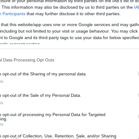
ειας Κέρκυρας."
losure of your personal information by third parties on the IAB’s list of
. This information may also be disclosed by us to third parties on the
IA
Participants
that may further disclose it to other third parties.
 that this website/app uses one or more Google services and may gath
including but not limited to your visit or usage behaviour. You may click 
 to Google and its third-party tags to use your data for below specifi
ogle consent section.
πωσιασμένοι” μάθαμε την συμμετοχή του Δημάρχου
l Data Processing Opt Outs
κή προεκλογική εκδήλωση του Ραμα στην Χειμάρρα,
χος.
o opt-out of the Sharing of my personal data.
In
α των διεθνών σχέσεων που υπερβαίνουν κατά πολύ
 Κέρκυρας καθίστανται από προβληματικές έως
o opt-out of the Sale of my Personal Data.
σε χωράφια πολύ ευαίσθητα που απαιτούν
In
άστοτε κυβέρνηση. Επειδή δεν μας προκύπτει ότι
to opt-out of processing my Personal Data for Targeted
έκει τον Δήμο σε προεκλογικά πολιτικά παιχνίδια
ing.
 που αφορά γενικότερα τις ελληνοαλβανικές
In
o opt-out of Collection, Use, Retention, Sale, and/or Sharing