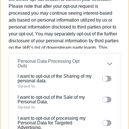
καλλιτεχνικό ρεπορτάζ.
Please note that after your opt-out request is
processed you may continue seeing interest-based
ads based on personal information utilized by us or
personal information disclosed to third parties prior to
your opt-out. You may separately opt-out of the further
disclosure of your personal information by third parties
on the IAB’s list of downstream participants. This
information may also be disclosed by us to third parties
Personal Data Processing Opt
on the
IAB’s List of Downstream Participants
that may
Outs
further disclose it to other third parties.
I want to opt-out of the Sharing of my
Please note that this website/app uses one or more
personal data.
Google services and may gather and store information
Opted In
including but not limited to your visit or usage
I want to opt-out of the Sale of my
behaviour. You may click to grant or deny consent to
Personal Data.
Google and its third-party tags to use your data for
Opted In
below specified purposes in below Google consent
I want to opt-out of processing my
section.
Personal Data for Targeted
Advertising.
Ακολουθήστε το enimerosi στο
Facebook