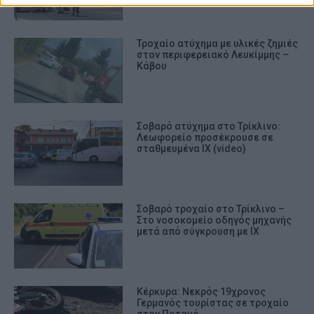
Τροχαίο ατύχημα με υλικές ζημιές
στον περιφερειακό Λευκίμμης –
Κάβου
Σοβαρό ατύχημα στο Τρίκλινο:
Λεωφορείο προσέκρουσε σε
σταθμευμένα ΙΧ (video)
Σοβαρό τροχαίο στο Τρίκλινο –
Στο νοσοκομείο οδηγός μηχανής
μετά από σύγκρουση με ΙΧ
Κέρκυρα: Νεκρός 19χρονος
Γερμανός τουρίστας σε τροχαίο