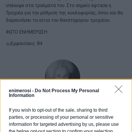
υπέκυψε στα τραύματά του .Στο σημείο έφτασε η
Τροχαία για την ρύθμιση της κυκλοφορίας, όπου και θα
διερευνήσει τα αίτια του θανατηφόρου τροχαίου.
ΦΩΤΟ ΕΝΗΜΕΡΩΣΗ
Εμφανίσεις: 84
enimerosi -
Do Not Process My Personal
Information
ΕΛΕΝΗ ΚΟΡΩΝΑΚΗ
If you wish to opt-out of the sale, sharing to third
Εργάζεται στις Εκδόσεις Ενημέρωση από το
parties, or processing of your personal or sensitive
1990 σε θέσεις υψηλής ευθύνης. Ειδικεύεται στις
information for targeted advertising by us, please use
δημόσιες σχέσεις, το ελεύθερο και το
the below opt-out section to confirm your selection.